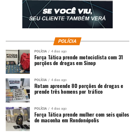
Fonte: Folhamax
POLÍCIA
Comentários
POLÍCIA
4 dias ago
Força Tática prende motociclista com 31
porções de drogas em Sinop
RELATED TOPICS:
CONTRATAR
DESTAQUE
JUSTIA
POLÍTICA
PREFEITURA
PROBE
SADE
TEMPORRIOS
UP NEXT
POLÍCIA
4 dias ago
Deputado isenta CGE e questiona investigao da Deccor
Rotam apreende 80 porções de drogas e
prende três homens por tráfico
DON'T MISS
Ex-deputado tenta renascer e evita confronto com
ministro de Lula
POLÍCIA
4 dias ago
Força Tática prende mulher com seis quilos
de maconha em Rondonópolis