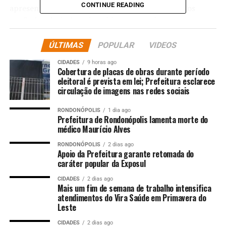
CONTINUE READING
apresente um levantamento detalhado de todos os
profissionais da área da saúde contratados
temporariamente, e que regularize o Portal da
Transparência, garantindo acesso integral e fidedigno
ÚLTIMAS
POPULAR
VIDEOS
aos dados funcionais e remuneratórios dos servidores. A
CIDADES
9 horas ago
Ação Civil Pública (ACP) foi ajuizada contra o Município
Cobertura de placas de obras durante período
de Paranatinga e o então prefeito Josimar Marques
eleitoral é prevista em lei; Prefeitura esclarece
circulação de imagens nas redes sociais
Barbosa, após o Ministério Público de Mato Grosso
constatar a manutenção de vínculos precários de
RONDONÓPOLIS
1 dia ago
profissionais de fisioterapia com a Administração
Prefeitura de Rondonópolis lamenta morte do
médico Maurício Alves
Pública.
RONDONÓPOLIS
2 dias ago
As contratações temporárias, iniciadas em 2020 sob a
Apoio da Prefeitura garante retomada do
caráter popular da Exposul
justificativa da pandemia de Covid-19, foram utilizadas
para suprir a demanda na rede municipal de saúde,
CIDADES
2 dias ago
configurando, no entanto, uma evidente burla à
Mais um fim de semana de trabalho intensifica
atendimentos do Vira Saúde em Primavera do
exigência de concurso público para provimento de
Leste
cargos permanentes. “Se os contratos temporários
passam a ser prorrogados para além da duração da
CIDADES
2 dias ago