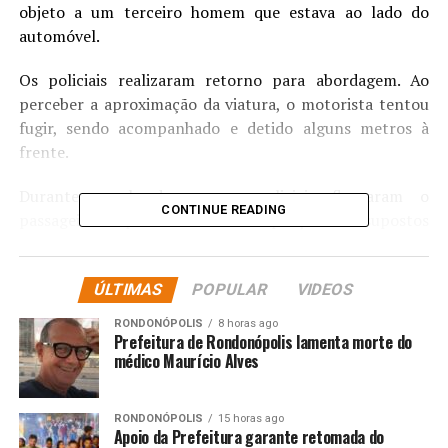
objeto a um terceiro homem que estava ao lado do
automóvel.
Os policiais realizaram retorno para abordagem. Ao
perceber a aproximação da viatura, o motorista tentou
fugir, sendo acompanhado e detido alguns metros à
frente.
Durante a abordagem, os policiais flagraram o
CONTINUE READING
passageiro dispensando diversas porções de supostos
entorpecentes em um terreno baldio.
Nas buscas pessoal e veicular, os militares encontraram
ÚLTIMAS
POPULAR
VIDEOS
R$ 2.515 em dinheiro, distribuídos em notas de diversos
RONDONÓPOLIS
8 horas ago
valores, além de porções de substâncias análogas à
Prefeitura de Rondonópolis lamenta morte do
maconha e à pasta base de cocaína.
médico Maurício Alves
Durante varredura no lote onde o material havia sido
RONDONÓPOLIS
15 horas ago
jogado, os policiais localizaram mais dois tabletes de
Apoio da Prefeitura garante retomada do