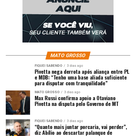
Comentários
RELATED TOPICS:
APREENDE
DOIS
DROGAS
HOMENS
MAIS
MIL
POLÍCIA
POLICIA-MT
POR
PRENDE
TOP1
TRÁFICO
UP NEXT
Ação integrada apreende 89 quilos de entorpecentes
diversos em Bom Jesus do Araguaia
MATO GROSSO
DON'T MISS
FIQUEI SABENDO
3 dias ago
Pivetta nega derrota após aliança entre PL
Brasil goleia o Panamá no Maracanã e se despede da
e MDB: “Tenho uma base aliada suficiente
torcida antes da Copa de 2026
para disputar com tranquilidade”
MATO GROSSO
3 dias ago
Max Russi confirma apoio a Otaviano
Pivetta na disputa pelo Governo de MT
FIQUEI SABENDO
3 dias ago
“Quanto mais juntar porcaria, vai perder”,
diz Abílio ao descartar palanque de