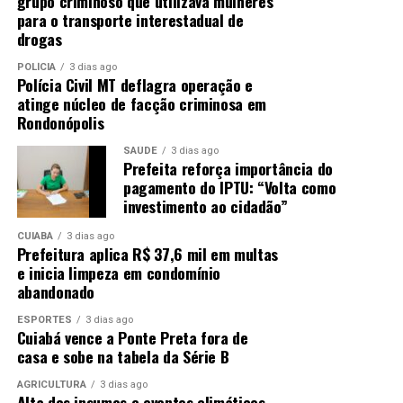
grupo criminoso que utilizava mulheres
para o transporte interestadual de
drogas
POLÍCIA
3 dias ago
Polícia Civil MT deflagra operação e
atinge núcleo de facção criminosa em
Rondonópolis
SAÚDE
3 dias ago
Prefeita reforça importância do
pagamento do IPTU: “Volta como
investimento ao cidadão”
CUIABÁ
3 dias ago
Prefeitura aplica R$ 37,6 mil em multas
e inicia limpeza em condomínio
abandonado
ESPORTES
3 dias ago
Cuiabá vence a Ponte Preta fora de
casa e sobe na tabela da Série B
AGRICULTURA
3 dias ago
Alta dos insumos e eventos climáticos