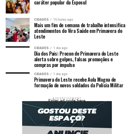
maconha, sendo um deles com a inscrição “150”.
caráter popular da Exposul
Durante checagem, os policiais constataram ainda que o
CIDADES
15 horas ago
condutor não possuía Carteira Nacional de Habilitação
Mais um fim de semana de trabalho intensifica
(CNH) e que o veículo estava com o licenciamento
atendimentos do Vira Saúde em Primavera do
atrasado desde 2024.
Leste
Diante dos fatos, os suspeitos foram conduzidos à
CIDADES
1 dia ago
Dia dos Pais: Procon de Primavera do Leste
delegacia para registro do boletim de ocorrência.
alerta sobre golpes, falsas promoções e
compras por impulso
Disque-denúncia
CIDADES
1 dia ago
Primavera do Leste recebe Aula Magna de
A sociedade pode contribuir com as ações da Polícia
formação de novos soldados da Polícia Militar
Militar de qualquer cidade do Estado, sem precisar se
identificar, por meio do 190 ou 0800.065.3939.
ADVERTISEMENT
Enter ad code here
Fonte:
PM MT – MT