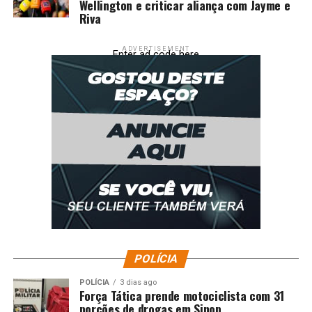
Wellington e criticar aliança com Jayme e
Riva
ADVERTISEMENT
Enter ad code here
POLÍCIA
POLÍCIA
3 dias ago
Força Tática prende motociclista com 31
porções de drogas em Sinop