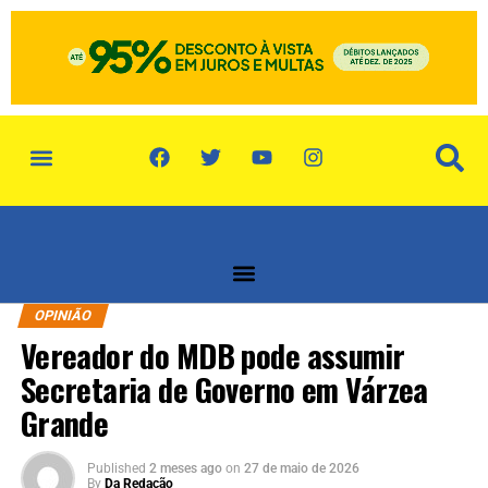
política de privacidade
quem somos
OPINIÃO
Vereador do MDB pode assumir
Secretaria de Governo em Várzea
Grande
Published
2 meses ago
on
27 de maio de 2026
By
Da Redação