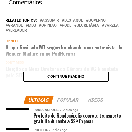
Comentários
RELATED TOPICS:
ASSUMIR
DESTAQUE
GOVERNO
GRANDE
MDB
OPINIAO
PODE
SECRETÁRIA
VÁRZEA
VEREADOR
UP NEXT
Grupo Revirado MT segue bombando com entrevista de
Wender Madureira no PodRevirar
DON'T MISS
Eleição da Mesa Diretora da Câmara de VG é anulada
pelo STF
CONTINUE READING
ÚLTIMAS
POPULAR
VIDEOS
RONDONÓPOLIS
2 dias ago
Prefeito de Rondonópolis decreta transporte
gratuito durante a 52ª Exposul
POLÍTICA
2 dias ago