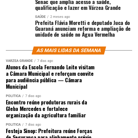
Senac que amplia acesso a saúde,
qualificação e lazer em Várzea Grande
SAÚDE
2 meses ago
Prefeita Flávia Moretti e deputado Juca do
Guaraná anunciam reforma e ampliação de
unidade de saúde no Água Vermelha
AS MAIS LIDAS DA SEMANA
VÁRZEA GRANDE
7 dias ago
Alunos da Escola Fernando Leite visitam
a Câmara Municipal e reforçam convite
para audiência pública — Câmara
Municipal
POLÍTICA
7 dias ago
Encontro reúne produtoras rurais da
Gleba Mercedes e fortalece
organização da agricultura familiar
POLÍTICA
7 dias ago
Festeja Sinop: Prefeitura reúne Forças
de Segurança para alinhamento prévio