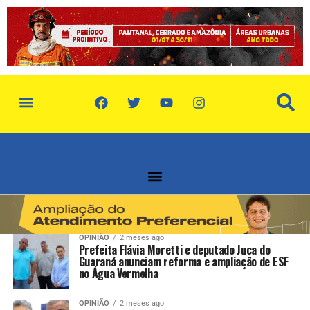
política de privacidade
quem somos
OPINIÃO
2 meses ago
Prefeita Flávia Moretti e deputado Juca do
Guaraná anunciam reforma e ampliação de ESF
no Água Vermelha
OPINIÃO
2 meses ago