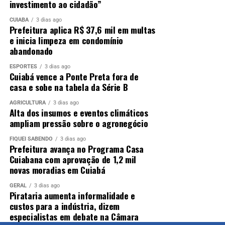
investimento ao cidadão”
CUIABÁ
3 dias ago
Prefeitura aplica R$ 37,6 mil em multas
e inicia limpeza em condomínio
abandonado
ESPORTES
3 dias ago
Cuiabá vence a Ponte Preta fora de
casa e sobe na tabela da Série B
AGRICULTURA
3 dias ago
Alta dos insumos e eventos climáticos
ampliam pressão sobre o agronegócio
FIQUEI SABENDO
3 dias ago
Prefeitura avança no Programa Casa
Cuiabana com aprovação de 1,2 mil
novas moradias em Cuiabá
GERAL
3 dias ago
Pirataria aumenta informalidade e
custos para a indústria, dizem
especialistas em debate na Câmara