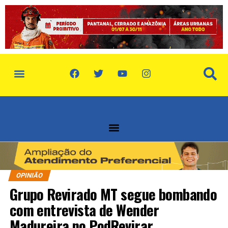
política de privacidade
quem somos
OPINIÃO
Grupo Revirado MT segue bombando
com entrevista de Wender
Madureira no PodRevirar