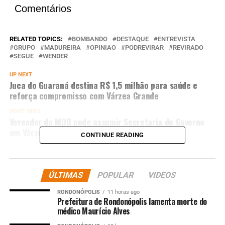
Comentários
RELATED TOPICS:
BOMBANDO
DESTAQUE
ENTREVISTA
GRUPO
MADUREIRA
OPINIAO
PODREVIRAR
REVIRADO
SEGUE
WENDER
UP NEXT
Juca do Guaraná destina R$ 1,5 milhão para saúde e
reforça compromisso com Várzea Grande
DON'T MISS
Vereador do MDB pode assumir Secretaria de Governo
em Várzea Grande
CONTINUE READING
ÚLTIMAS
POPULAR
VIDEOS
RONDONÓPOLIS
11 horas ago
Prefeitura de Rondonópolis lamenta morte do
médico Maurício Alves