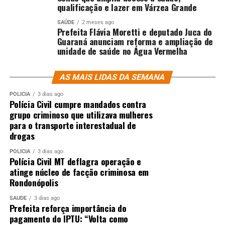
qualificação e lazer em Várzea Grande
SAÚDE
2 meses ago
Prefeita Flávia Moretti e deputado Juca do
Guaraná anunciam reforma e ampliação de
unidade de saúde no Água Vermelha
AS MAIS LIDAS DA SEMANA
POLÍCIA
3 dias ago
Polícia Civil cumpre mandados contra
grupo criminoso que utilizava mulheres
para o transporte interestadual de
drogas
POLÍCIA
3 dias ago
Polícia Civil MT deflagra operação e
atinge núcleo de facção criminosa em
Rondonópolis
SAÚDE
3 dias ago
Prefeita reforça importância do
pagamento do IPTU: “Volta como