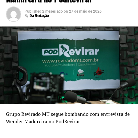
Published
2 meses ago
on
27 de maio de 2026
By
Da Redação
Grupo Revirado MT segue bombando com entrevista de
Wender Madureira no PodRevirar