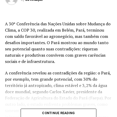
A 30ª Conferência das Nações Unidas sobre Mudança do
Clima, a COP 30, realizada em Belém, Pará, terminou
com saldo favorável ao agronegócio, mas também com
desafios importantes. O Pará mostrou ao mundo tanto
seu potencial quanto suas contradições: riquezas
naturais e produtivas convivem com graves carências
sociais e de infraestrutura.
A conferência revelou as contradições da região: o Pará,
por exemplo, tem grande potencial, com 30% do
território já antropizado, clima estável e 3,2% da água
doce mundial, segundo Carlos Xavier, presidente da
Federação de Agricultura do Estado do Pará (Faepa). Por
outro lado, o estado enfrenta problemas graves, como
saneamento básico insuficiente na capital, baixa
CONTINUE READING
infraestrutura e uma população que sofre com descaso,