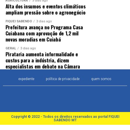
AGRICULTURA
3 dias ago
Alta dos insumos e eventos climáticos
ampliam pressão sobre o agronegócio
FIQUEI SABENDO
3 dias ago
Prefeitura avança no Programa Casa
Cuiabana com aprovação de 1,2 mil
novas moradias em Cuiabá
GERAL
3 dias ago
Pirataria aumenta informalidade e
custos para a indústria, dizem
especialistas em debate na Câmara
expediente
política de privacidade
quem somos
Copyright © 2022 - Todos os direitos reservados ao portal FIQUEI
SABENDO MT