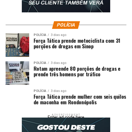
contratos para:
atividades e bens que estão localizados em
POLÍCIA
imóveis rurais que não tenham o Cadastro
Ambiental Rural (CAR). Além disso, propriedades
POLÍCIA
3 dias ago
Força Tática prende motociclista com 31
com CAR cancelado ou suspenso não poderão ter
porções de drogas em Sinop
acesso ao seguro rural;
empresas ou pessoas físicas que estejam na lista
POLÍCIA
3 dias ago
de empregadores que submeteram trabalhadores
Rotam apreende 80 porções de drogas e
prende três homens por tráfico
a condições análogas à escravidão;
bens ou atividades rurais localizados em imóveis
que estejam em situação de sobreposição em
POLÍCIA
3 dias ago
Força Tática prende mulher com seis quilos
relação a áreas de conservação ou terras
de maconha em Rondonópolis
indígenas (desde que homologadas, regularizadas
ou definidas como reserva indígena) e terras de
ADVERTISEMENT
Enter ad code here
comunidades quilombolas. O mesmo vale para
propriedades rurais que tenham sobreposição em