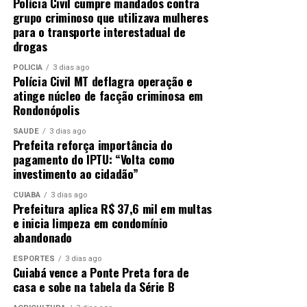
Polícia Civil cumpre mandados contra
grupo criminoso que utilizava mulheres
para o transporte interestadual de
drogas
POLÍCIA
3 dias ago
Polícia Civil MT deflagra operação e
atinge núcleo de facção criminosa em
Rondonópolis
SAÚDE
3 dias ago
Prefeita reforça importância do
pagamento do IPTU: “Volta como
investimento ao cidadão”
CUIABÁ
3 dias ago
Prefeitura aplica R$ 37,6 mil em multas
e inicia limpeza em condomínio
abandonado
ESPORTES
3 dias ago
Cuiabá vence a Ponte Preta fora de
casa e sobe na tabela da Série B