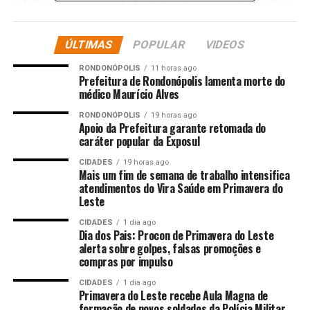
apontou Vinícius Borba, presidente da Associação dos
Produtores Rurais da Amazônia (APRIA
ÚLTIMAS
POPULAR
VIDEOS
O agro, pela primeira vez, contou com espaço próprio
RONDONÓPOLIS
11 horas ago
dentro da conferência. Os debates focaram dados
Prefeitura de Rondonópolis lamenta morte do
médico Maurício Alves
técnicos sobre preservação: mais de 65% do território
brasileiro é preservado, e quase um terço está dentro de
RONDONÓPOLIS
19 horas ago
Apoio da Prefeitura garante retomada do
propriedades rurais. Na Amazônia, a preservação chega
caráter popular da Exposul
a mais de 80%; apenas 14% do território amazônico tem
uso agropecuário, sendo a maior parte pastagem. Os
CIDADES
19 horas ago
Mais um fim de semana de trabalho intensifica
produtores destacam o papel do setor na captura de
atendimentos do Vira Saúde em Primavera do
carbono por meio de florestas produtivas e pastagens.
Leste
CIDADES
1 dia ago
Mesmo assim, a distância entre discurso internacional e
Dia dos Pais: Procon de Primavera do Leste
a realidade do campo é grande. A região enfrenta
alerta sobre golpes, falsas promoções e
desafios antigos, como a insegurança fundiária,
compras por impulso
dificuldades de acesso a crédito, infraestrutura
CIDADES
1 dia ago
deficiente e baixa qualidade de vida para muitos que ali
Primavera do Leste recebe Aula Magna de
formação de novos soldados da Polícia Militar
vivem e produzem. A COP30 não conseguiu avanços