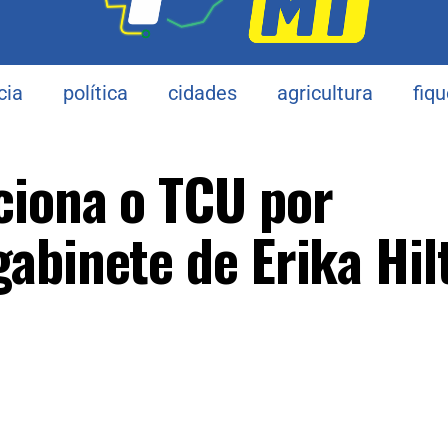
cia
política
cidades
agricultura
fiq
ciona o TCU por
abinete de Erika Hil