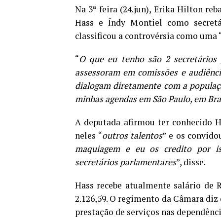
Na 3ª feira (24.jun), Erika Hilton reb
Hass e Índy Montiel como secretá
classificou a controvérsia como uma 
“
O que eu tenho são 2 secretários 
assessoram em comissões e audiência
dialogam diretamente com a populaç
minhas agendas em São Paulo, em Brasí
A deputada afirmou ter conhecido H
neles “
outros talentos
” e os convido
maquiagem e eu os credito por is
secretários parlamentares
”, disse.
Hass recebe atualmente salário de 
2.126,59. O regimento da Câmara diz
prestação de serviços nas dependênci