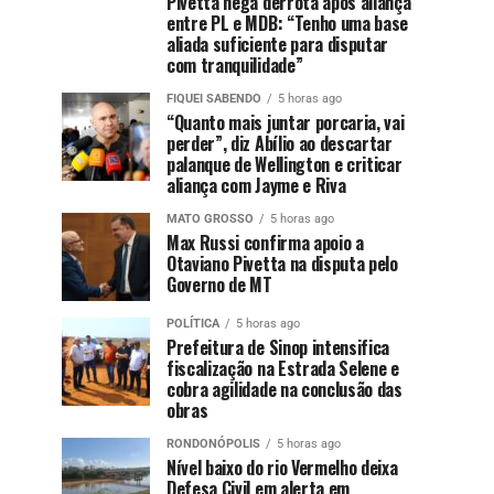
Pivetta nega derrota após aliança
entre PL e MDB: “Tenho uma base
aliada suficiente para disputar
com tranquilidade”
FIQUEI SABENDO
5 horas ago
“Quanto mais juntar porcaria, vai
perder”, diz Abílio ao descartar
palanque de Wellington e criticar
aliança com Jayme e Riva
MATO GROSSO
5 horas ago
Max Russi confirma apoio a
Otaviano Pivetta na disputa pelo
Governo de MT
POLÍTICA
5 horas ago
Prefeitura de Sinop intensifica
fiscalização na Estrada Selene e
cobra agilidade na conclusão das
obras
RONDONÓPOLIS
5 horas ago
Nível baixo do rio Vermelho deixa
Defesa Civil em alerta em