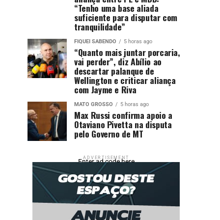
“Tenho uma base aliada
suficiente para disputar com
tranquilidade”
FIQUEI SABENDO
5 horas ago
“Quanto mais juntar porcaria,
vai perder”, diz Abílio ao
descartar palanque de
Wellington e criticar aliança
com Jayme e Riva
MATO GROSSO
5 horas ago
Max Russi confirma apoio a
Otaviano Pivetta na disputa
pelo Governo de MT
ADVERTISEMENT
Enter ad code here