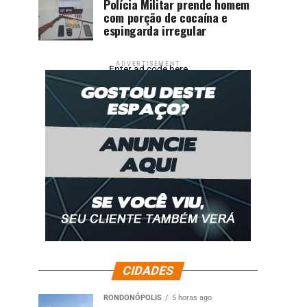
Polícia Militar prende homem
com porção de cocaína e
espingarda irregular
ADVERTISEMENT
Enter ad code here
CIDADES
RONDONÓPOLIS
5 horas ago