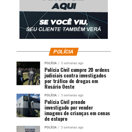
POLÍCIA
POLÍCIA
3 semanas ago
Polícia Civil cumpre 20 ordens
judiciais contra investigados
por tráfico de drogas em
Rosário Oeste
POLÍCIA
3 semanas ago
Polícia Civil prende
investigado por vender
imagens de crianças em cenas
de estupro
POLÍCIA
3 semanas ago