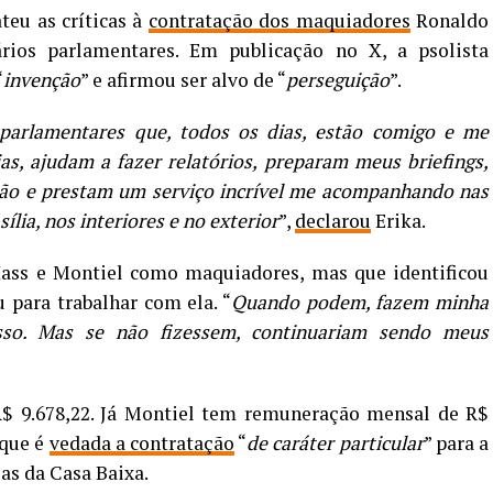
ateu as críticas à
contratação dos maquiadores
Ronaldo
rios parlamentares. Em publicação no X, a psolista
“
invenção
” e afirmou ser alvo de “
perseguição
”.
parlamentares que, todos os dias, estão comigo e me
s, ajudam a fazer relatórios, preparam meus briefings,
ão e prestam um serviço incrível me acompanhando nas
lia, nos interiores e no exterior
”,
declarou
Erika.
ass e Montiel como maquiadores, mas que identificou
u para trabalhar com ela. “
Quando podem, fazem minha
so. Mas se não fizessem, continuariam sendo meus
R$ 9.678,22. Já Montiel tem remuneração mensal de R$
 que é
vedada a contratação
“
de caráter particular
” para a
as da Casa Baixa.