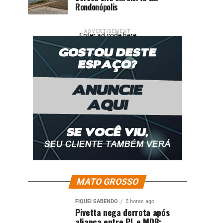
Rondonópolis
ADVERTISEMENT
Enter ad code here
MATO GROSSO
FIQUEI SABENDO
5 horas ago
Pivetta nega derrota após
aliança entre PL e MDB: