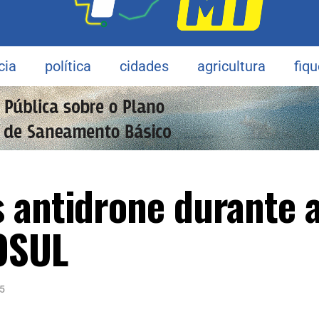
cia
política
cidades
agricultura
fiq
 antidrone durante 
OSUL
5