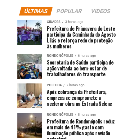
ÚLTIMAS
POPULAR
VIDEOS
CIDADES
3 horas ago
Prefeitura de Primavera do Leste
participa da Caminhada do Agosto
Lilás e reforça rede de proteção
às mulheres
RONDONÓPOLIS
6 horas ago
Secretaria de Saúde participa de
ação voltada ao bem-estar de
trabalhadores do transporte
POLÍTICA
7 horas ago
Após cobrança da Prefeitura,
empresa se compromete a
acelerar obra na Estrada Selene
RONDONÓPOLIS
8 horas ago
Prefeitura de Rondonópolis reduz
em mais de 41% gasto com
iluminação pública após revisão
cadastral