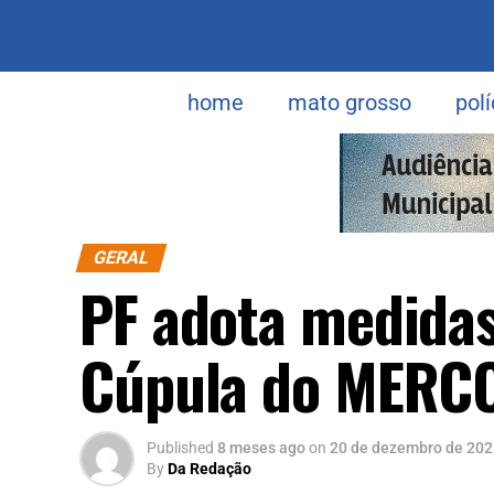
home
mato grosso
polí
GERAL
PF adota medidas
Cúpula do MERC
Published
8 meses ago
on
20 de dezembro de 202
By
Da Redação