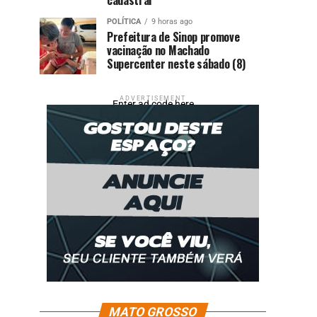
POLÍTICA
9 horas ago
Prefeitura de Sinop promove
vacinação no Machado
Supercenter neste sábado (8)
ADVERTISEMENT
Enter ad code here
MATO GROSSO