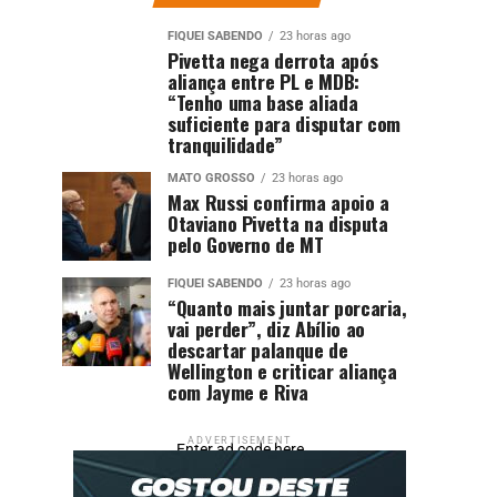
FIQUEI SABENDO
23 horas ago
Pivetta nega derrota após
aliança entre PL e MDB:
“Tenho uma base aliada
suficiente para disputar com
tranquilidade”
MATO GROSSO
23 horas ago
Max Russi confirma apoio a
Otaviano Pivetta na disputa
pelo Governo de MT
FIQUEI SABENDO
23 horas ago
“Quanto mais juntar porcaria,
vai perder”, diz Abílio ao
descartar palanque de
Wellington e criticar aliança
com Jayme e Riva
ADVERTISEMENT
Enter ad code here