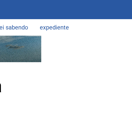
uei sabendo
expediente
a