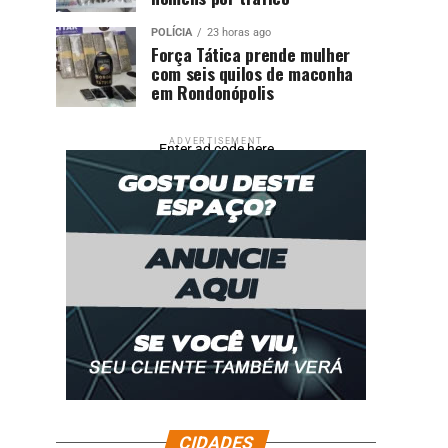
POLÍCIA
23 horas ago
Força Tática prende mulher
com seis quilos de maconha
em Rondonópolis
ADVERTISEMENT
Enter ad code here
CIDADES