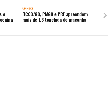
UP NEXT
s e
FICCO/GO, PMGO e PRF apreendem
cocaína
mais de 1,3 tonelada de maconha