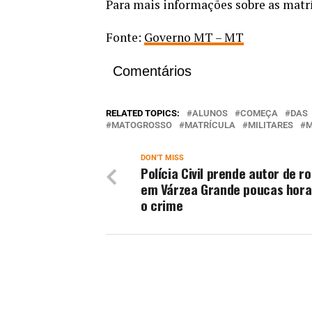
Para mais informações sobre as matr
Fonte:
Governo MT – MT
Comentários
RELATED TOPICS:
ALUNOS
COMEÇA
DAS
MATOGROSSO
MATRÍCULA
MILITARES
DON'T MISS
Polícia Civil prende autor de r
em Várzea Grande poucas hora
o crime