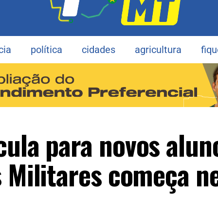
cia
política
cidades
agricultura
fiq
cula para novos alun
s Militares começa n