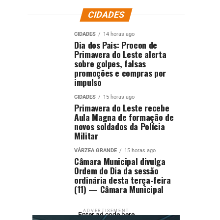
CIDADES
CIDADES
14 horas ago
Dia dos Pais: Procon de
Primavera do Leste alerta
sobre golpes, falsas
promoções e compras por
impulso
CIDADES
15 horas ago
Primavera do Leste recebe
Aula Magna de formação de
novos soldados da Polícia
Militar
VÁRZEA GRANDE
15 horas ago
Câmara Municipal divulga
Ordem do Dia da sessão
ordinária desta terça-feira
(11) — Câmara Municipal
ADVERTISEMENT
Enter ad code here