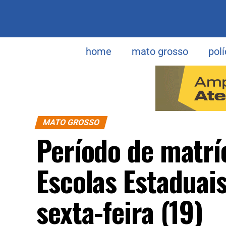
home
mato grosso
polí
MATO GROSSO
Período de matrí
Escolas Estaduai
sexta-feira (19)