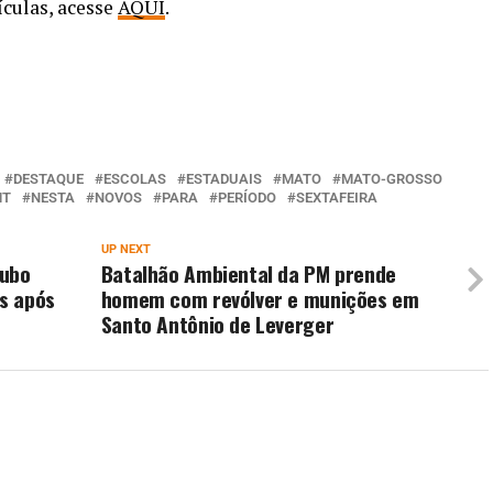
ículas, acesse
AQUI
.
DESTAQUE
ESCOLAS
ESTADUAIS
MATO
MATO-GROSSO
MT
NESTA
NOVOS
PARA
PERÍODO
SEXTAFEIRA
UP NEXT
oubo
Batalhão Ambiental da PM prende
s após
homem com revólver e munições em
Santo Antônio de Leverger