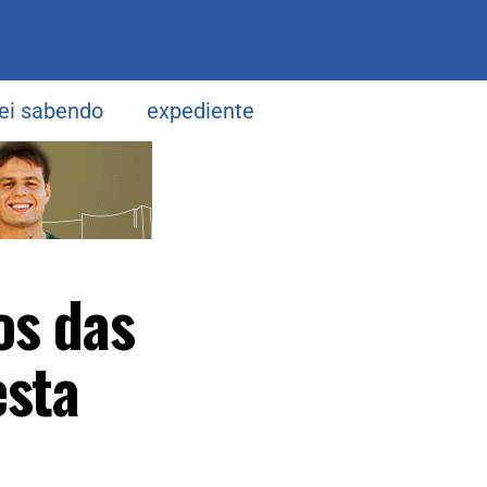
uei sabendo
expediente
os das
esta