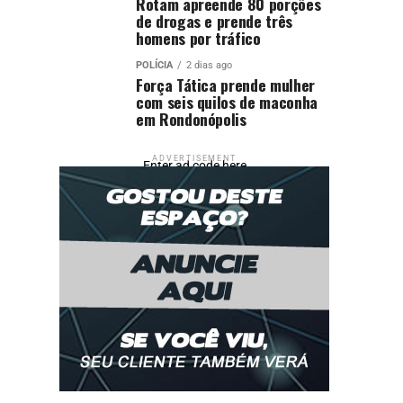
Rotam apreende 80 porções
de drogas e prende três
homens por tráfico
POLÍCIA
2 dias ago
Força Tática prende mulher
com seis quilos de maconha
em Rondonópolis
ADVERTISEMENT
Enter ad code here