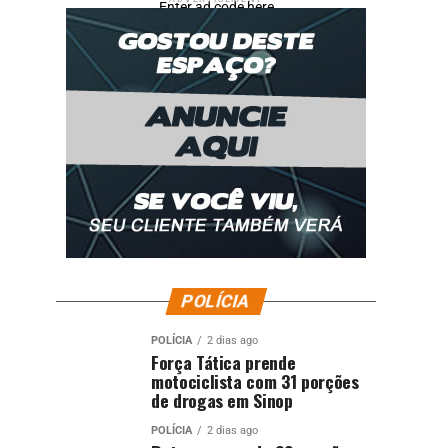
Enter ad code here
POLÍCIA
POLÍCIA
2 dias ago
Força Tática prende
motociclista com 31 porções
de drogas em Sinop
POLÍCIA
2 dias ago