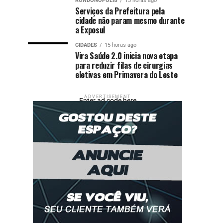
RONDONÓPOLIS
15 horas ago
Serviços da Prefeitura pela
cidade não param mesmo durante
a Exposul
CIDADES
15 horas ago
Vira Saúde 2.0 inicia nova etapa
para reduzir filas de cirurgias
eletivas em Primavera do Leste
ADVERTISEMENT
Enter ad code here