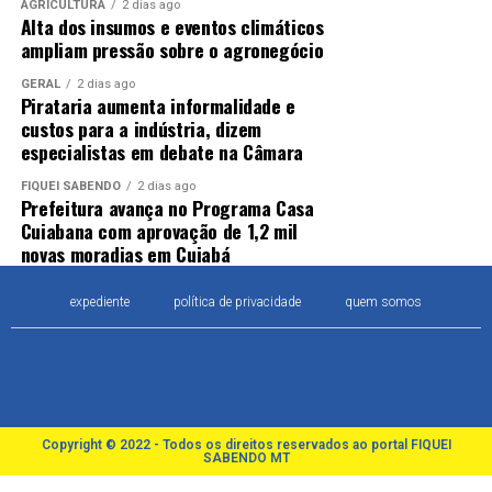
AGRICULTURA
2 dias ago
Alta dos insumos e eventos climáticos
ampliam pressão sobre o agronegócio
GERAL
2 dias ago
Pirataria aumenta informalidade e
custos para a indústria, dizem
especialistas em debate na Câmara
FIQUEI SABENDO
2 dias ago
Prefeitura avança no Programa Casa
Cuiabana com aprovação de 1,2 mil
novas moradias em Cuiabá
expediente
política de privacidade
quem somos
Copyright © 2022 - Todos os direitos reservados ao portal FIQUEI
SABENDO MT