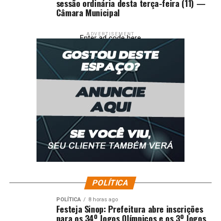
sessão ordinária desta terça-feira (11) —
Câmara Municipal
ADVERTISEMENT
Enter ad code here
POLÍTICA
POLÍTICA
8 horas ago
Festeja Sinop: Prefeitura abre inscrições
para os 34º Jogos Olímpicos e os 3º Jogos