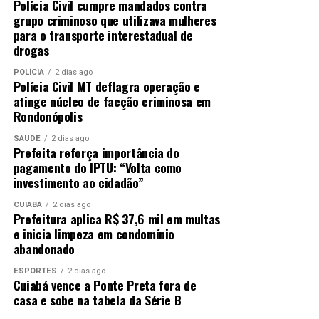
Polícia Civil cumpre mandados contra
grupo criminoso que utilizava mulheres
para o transporte interestadual de
drogas
POLÍCIA
2 dias ago
Polícia Civil MT deflagra operação e
atinge núcleo de facção criminosa em
Rondonópolis
SAÚDE
2 dias ago
Prefeita reforça importância do
pagamento do IPTU: “Volta como
investimento ao cidadão”
CUIABÁ
2 dias ago
Prefeitura aplica R$ 37,6 mil em multas
e inicia limpeza em condomínio
abandonado
ESPORTES
2 dias ago
Cuiabá vence a Ponte Preta fora de
casa e sobe na tabela da Série B