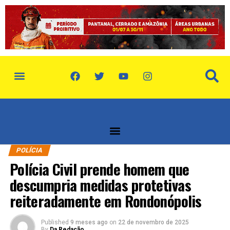
política de privacidade
quem somos
POLÍCIA
Polícia Civil prende homem que
descumpria medidas protetivas
reiteradamente em Rondonópolis
Published
9 meses ago
on
22 de novembro de 2025
By
Da Redação