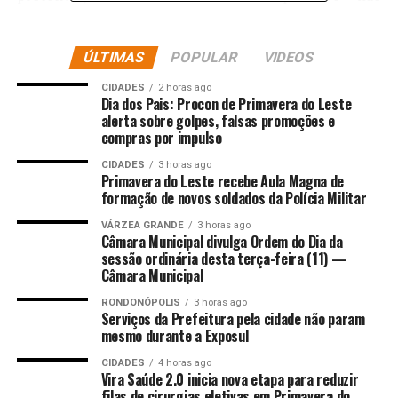
respeitava a ordem judicial.
Ela informou que já havia registrado outro boletim de
ÚLTIMAS
POPULAR
VIDEOS
ocorrência por descumprimento de medida protetiva e
CIDADES
2 horas ago
que, no dia anterior aos fatos, recebeu novas ameaças
Dia dos Pais: Procon de Primavera do Leste
enviadas por meio do aplicativo WhatsApp,
alerta sobre golpes, falsas promoções e
compras por impulso
provenientes de um número desconhecido. As últimas
mensagens foram encaminhadas por volta das 08 horas
CIDADES
3 horas ago
Primavera do Leste recebe Aula Magna de
do dia que ela registrou o boletim de ocorrência.
formação de novos soldados da Polícia Militar
Diante dos fatos, os policiais realizaram diligências
VÁRZEA GRANDE
3 horas ago
Câmara Municipal divulga Ordem do Dia da
conseguindo localizar o suspeito, que foi conduzido à
sessão ordinária desta terça-feira (11) —
delegacia e autuado em flagrante pelo crime. Ele foi
Câmara Municipal
encaminhado para audiência de custódia, onde a prisão
RONDONÓPOLIS
3 horas ago
em flagrante foi convertida em prisão preventiva,
Serviços da Prefeitura pela cidade não param
ficando o preso à disposição da Justiça.
mesmo durante a Exposul
CIDADES
4 horas ago
Fonte:
Policia Civil MT – MT
Vira Saúde 2.0 inicia nova etapa para reduzir
filas de cirurgias eletivas em Primavera do