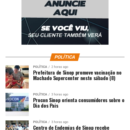
CUIABÁ
CUIABA..CBA
DESTAQUE
FEMININA
MAIS
MULHERES
MUNICIPAL
PARTICIPAÇÃO
PROPOSTAS
PROTEÇÃO
RECEBE
UP NEXT
Prefeitura fará a 1ª Convenção com diretores de 82
escolas
DON'T MISS
Limpurb intensifica ações contra descarte irregular
com Cata-treco em 22 bairros nesta semana
POLÍTICA
POLÍTICA
2 horas ago
Prefeitura de Sinop promove vacinação no
Machado Supercenter neste sábado (8)
POLÍTICA
3 horas ago
Procon Sinop orienta consumidores sobre o
Dia dos Pais
POLÍTICA
3 horas ago
Centro de Endemias de Sinop recebe