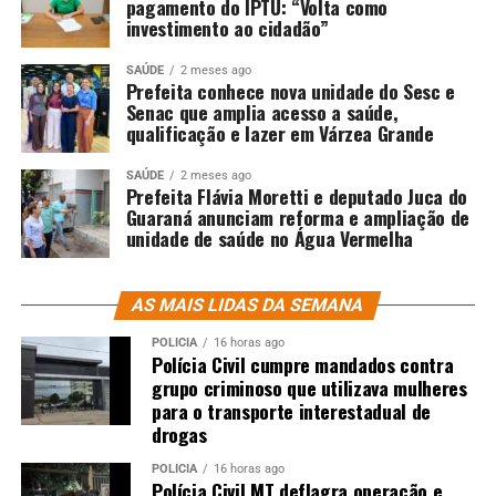
pagamento do IPTU: “Volta como
investimento ao cidadão”
SAÚDE
2 meses ago
Prefeita conhece nova unidade do Sesc e
Senac que amplia acesso a saúde,
qualificação e lazer em Várzea Grande
SAÚDE
2 meses ago
Prefeita Flávia Moretti e deputado Juca do
Guaraná anunciam reforma e ampliação de
unidade de saúde no Água Vermelha
AS MAIS LIDAS DA SEMANA
POLÍCIA
16 horas ago
Polícia Civil cumpre mandados contra
grupo criminoso que utilizava mulheres
para o transporte interestadual de
drogas
POLÍCIA
16 horas ago
Polícia Civil MT deflagra operação e