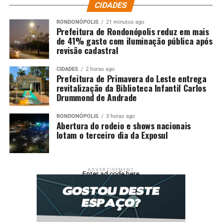
Violência Contra Mulher e Vulneráveis na Polícia Civil
CIDADES
do estado, da delegada Juda Marcondes, da Delegacia
RONDONÓPOLIS
21 minutos ago
Especializada em Defesa da Mulher de Cuiabá, de
Prefeitura de Rondonópolis reduz em mais
representantes da BPW Cuiabá e do secretário-adjunto
de 41% gasto com iluminação pública após
revisão cadastral
de Relações Comunitárias, Amarildo Batista, além de
outras lideranças comunitárias e entidades da sociedade
CIDADES
2 horas ago
civil.
Prefeitura de Primavera do Leste entrega
revitalização da Biblioteca Infantil Carlos
#PraCegoVer
Drummond de Andrade
A imagem mostra as participantes da 5ª Conferência
RONDONÓPOLIS
3 horas ago
Abertura do rodeio e shows nacionais
Municipal de Políticas para as Mulheres reunidas para
lotam o terceiro dia da Exposul
fotografia no final do evento.
Fonte:
Prefeitura de Cuiabá – MT
ADVERTISEMENT
Enter ad code here
Comentários
RELATED TOPICS:
5ª
AMPLIA
ÀS
CONFERÊNCIA