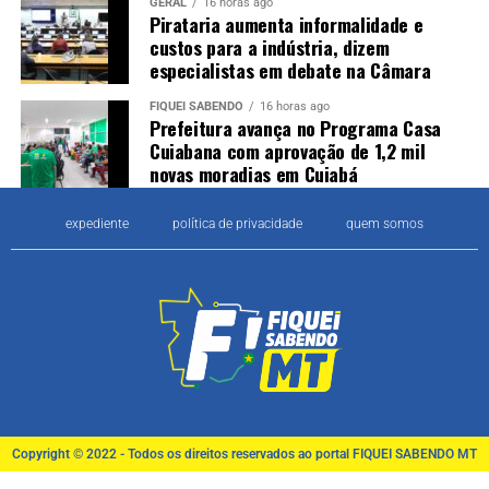
GERAL
16 horas ago
Pirataria aumenta informalidade e
custos para a indústria, dizem
especialistas em debate na Câmara
FIQUEI SABENDO
16 horas ago
Prefeitura avança no Programa Casa
Cuiabana com aprovação de 1,2 mil
novas moradias em Cuiabá
expediente
política de privacidade
quem somos
Copyright © 2022 - Todos os direitos reservados ao portal FIQUEI SABENDO MT