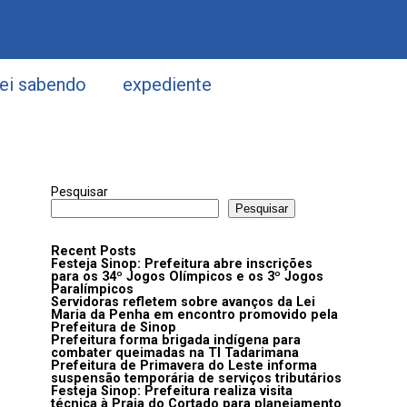
uei sabendo
expediente
Pesquisar
Pesquisar
Recent Posts
Festeja Sinop: Prefeitura abre inscrições
para os 34º Jogos Olímpicos e os 3º Jogos
Paralímpicos
Servidoras refletem sobre avanços da Lei
Maria da Penha em encontro promovido pela
Prefeitura de Sinop
Prefeitura forma brigada indígena para
combater queimadas na TI Tadarimana
Prefeitura de Primavera do Leste informa
suspensão temporária de serviços tributários
Festeja Sinop: Prefeitura realiza visita
técnica à Praia do Cortado para planejamento