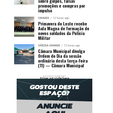
sobre golpes, falsas
promoções e compras por
impulso
CIDADES
12 horas ago
Primavera do Leste recebe
Aula Magna de formação de
novos soldados da Polícia
Militar
VÁRZEA GRANDE
12 horas ago
Câmara Municipal divulga
Ordem do Dia da sessão
ordinária desta terça-feira
(11) — Câmara Municipal
ADVERTISEMENT
Enter ad code here