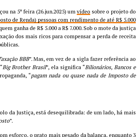
çou na 5ª feira (26.jun.2025) um
vídeo
sobre o projeto do
posto de Renda) pessoas com rendimento de até R$ 5.000
quem ganha de R$ 5.000 a R$ 7.000. Sob o mote da justiça
axação dos mais ricos para compensar a perda de receita
públicas.
Taxação BBB
”. Mas, em vez de a sigla fazer referência ao
 “
Big Brother Brasil
”, ela significa “
Bilionários, Bancos e
ropaganda, “
pagam nada ou quase nada de Imposto de
lo da Justiça, está desequilibrada: de um lado, há mais
osto
”.
om esforço, o prato mais pesado da balança, enquanto 3