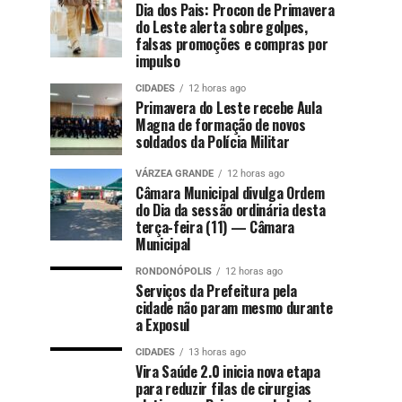
Dia dos Pais: Procon de Primavera
do Leste alerta sobre golpes,
falsas promoções e compras por
impulso
CIDADES
12 horas ago
Primavera do Leste recebe Aula
Magna de formação de novos
soldados da Polícia Militar
VÁRZEA GRANDE
12 horas ago
Câmara Municipal divulga Ordem
do Dia da sessão ordinária desta
terça-feira (11) — Câmara
Municipal
RONDONÓPOLIS
12 horas ago
Serviços da Prefeitura pela
cidade não param mesmo durante
a Exposul
CIDADES
13 horas ago
Vira Saúde 2.0 inicia nova etapa
para reduzir filas de cirurgias