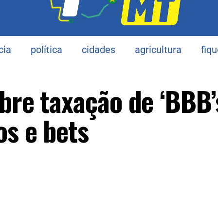
cia
política
cidades
agricultura
fiq
bre taxação de ‘BBB’
os e bets