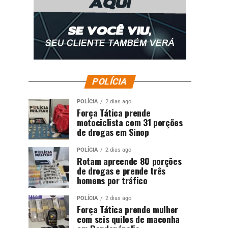
POLÍCIA
POLÍCIA
2 dias ago
Força Tática prende
motociclista com 31 porções
de drogas em Sinop
POLÍCIA
2 dias ago
Rotam apreende 80 porções
de drogas e prende três
homens por tráfico
POLÍCIA
2 dias ago
Força Tática prende mulher
com seis quilos de maconha