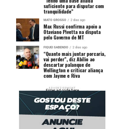
“Tenho uma base aliada
suficiente para disputar com
tranquilidade”
MATO GROSSO
2 dias ago
Max Russi confirma apoio a
Otaviano Pivetta na disputa
pelo Governo de MT
FIQUEI SABENDO
2 dias ago
“Quanto mais juntar porcaria,
vai perder”, diz Abílio ao
descartar palanque de
Wellington e criticar aliança
com Jayme e Riva
ADVERTISEMENT
Enter ad code here