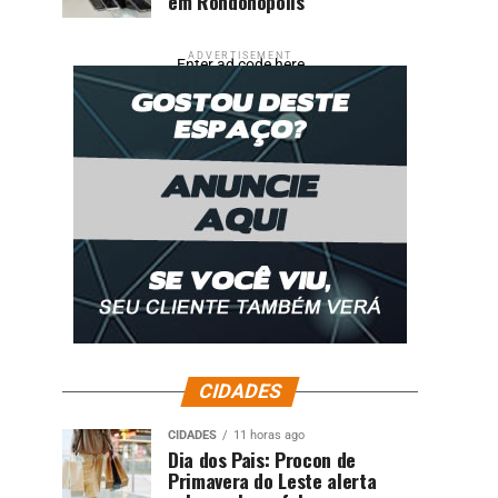
em Rondonópolis
ADVERTISEMENT
Enter ad code here
CIDADES
CIDADES
11 horas ago
Dia dos Pais: Procon de
Primavera do Leste alerta