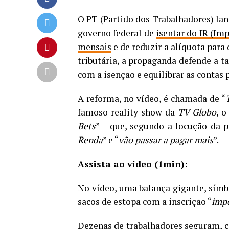
O PT (Partido dos Trabalhadores) lan
governo federal de
isentar do IR (Im
mensais
e de reduzir a alíquota para 
tributária, a propaganda defende a t
com a isenção e equilibrar as contas 
A reforma, no vídeo, é chamada de “
famoso reality show da
TV Globo
, o
Bets
” – que, segundo a locução da p
Renda
” e “
vão passar a pagar mais
”.
Assista ao vídeo (1min):
No vídeo, uma balança gigante, símbo
sacos de estopa com a inscrição “
imp
Dezenas de trabalhadores seguram, c