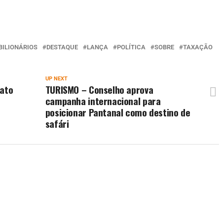
BILIONÁRIOS
DESTAQUE
LANÇA
POLÍTICA
SOBRE
TAXAÇÃO
UP NEXT
Mato
TURISMO – Conselho aprova
campanha internacional para
posicionar Pantanal como destino de
safári