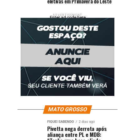
eletivas em Primavera do Leste
ADVERTISEMENT
Enter ad code here
MATO GROSSO
FIQUEI SABENDO
2 dias ago
Pivetta nega derrota após
aliança entre PL e MDB: