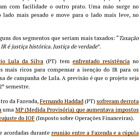
tam com facilidade o outro prato. Uma mão surge no
o lado mais pesado e move para o lado mais leve, no
 alguns dos segmentos que seriam mais taxados: “
Taxação
IR é justiça histórica. Justiça de verdade
”.
cio Lula da Silva
(PT) tem
enfrentado resistência
no
s mais ricos para compensar a isenção do IR para os
a de campanha de Lula. A previsão é que o projeto seja
2º semestre.
stro da Fazenda,
Fernando Haddad
(PT)
sofreram derrota
u
uma
MP (Medida Provisória) que aumentava impostos
eajuste do IOF
(Imposto sobre Operações Financeiras).
e acordadas durante
reunião entre a Fazenda e a cúpula