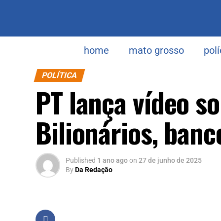
home
mato grosso
polí
POLÍTICA
PT lança vídeo so
Bilionários, banc
Published
1 ano ago
on
27 de junho de 2025
By
Da Redação