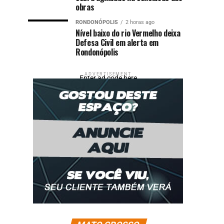
obras
RONDONÓPOLIS
2 horas ago
Nível baixo do rio Vermelho deixa
Defesa Civil em alerta em
Rondonópolis
ADVERTISEMENT
Enter ad code here