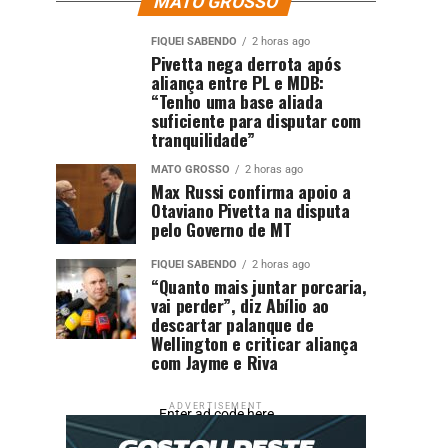
MATO GROSSO
FIQUEI SABENDO
2 horas ago
Pivetta nega derrota após
aliança entre PL e MDB:
“Tenho uma base aliada
suficiente para disputar com
tranquilidade”
MATO GROSSO
2 horas ago
Max Russi confirma apoio a
Otaviano Pivetta na disputa
pelo Governo de MT
FIQUEI SABENDO
2 horas ago
“Quanto mais juntar porcaria,
vai perder”, diz Abílio ao
descartar palanque de
Wellington e criticar aliança
com Jayme e Riva
ADVERTISEMENT
Enter ad code here