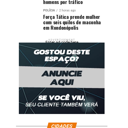
homens por tráfico
POLÍCIA
2 horas ago
Força Tática prende mulher
com seis quilos de maconha
em Rondonópolis
ADVERTISEMENT
Enter ad code here
CIDADES