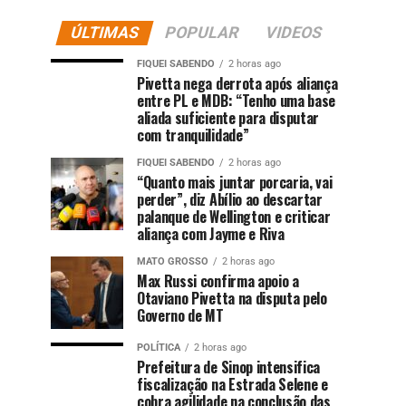
ÚLTIMAS
POPULAR
VIDEOS
FIQUEI SABENDO
2 horas ago
Pivetta nega derrota após aliança
entre PL e MDB: “Tenho uma base
aliada suficiente para disputar
com tranquilidade”
FIQUEI SABENDO
2 horas ago
“Quanto mais juntar porcaria, vai
perder”, diz Abílio ao descartar
palanque de Wellington e criticar
aliança com Jayme e Riva
MATO GROSSO
2 horas ago
Max Russi confirma apoio a
Otaviano Pivetta na disputa pelo
Governo de MT
POLÍTICA
2 horas ago
Prefeitura de Sinop intensifica
fiscalização na Estrada Selene e
cobra agilidade na conclusão das