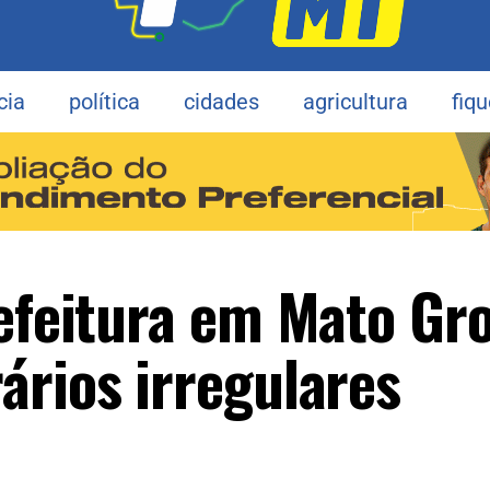
cia
política
cidades
agricultura
fiq
refeitura em Mato Gr
ários irregulares