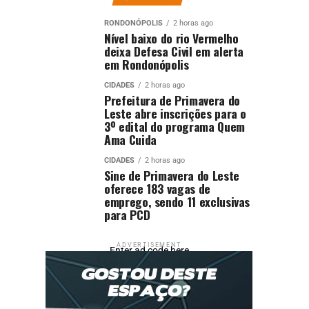
RONDONÓPOLIS
2 horas ago
Nível baixo do rio Vermelho
deixa Defesa Civil em alerta
em Rondonópolis
CIDADES
2 horas ago
Prefeitura de Primavera do
Leste abre inscrições para o
3º edital do programa Quem
Ama Cuida
CIDADES
2 horas ago
Sine de Primavera do Leste
oferece 183 vagas de
emprego, sendo 11 exclusivas
para PCD
ADVERTISEMENT
Enter ad code here