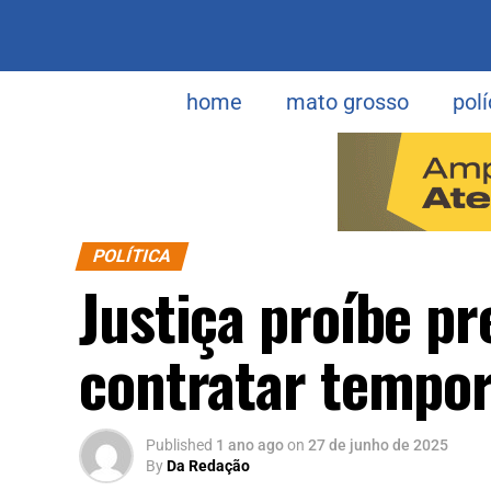
home
mato grosso
polí
POLÍTICA
Justiça proíbe p
contratar tempor
Published
1 ano ago
on
27 de junho de 2025
By
Da Redação