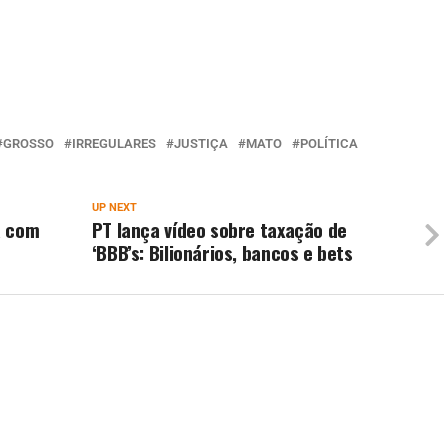
GROSSO
IRREGULARES
JUSTIÇA
MATO
POLÍTICA
UP NEXT
a com
PT lança vídeo sobre taxação de
‘BBB’s: Bilionários, bancos e bets