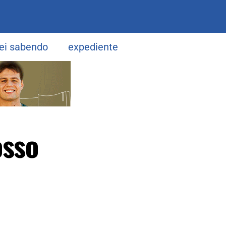
uei sabendo
expediente
osso