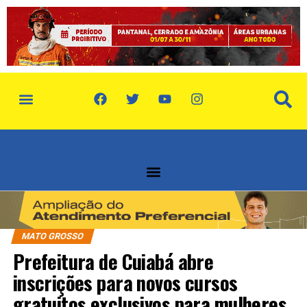
política de privacidade
quem somos
MATO GROSSO
Prefeitura de Cuiabá abre
inscrições para novos cursos
gratuitos exclusivos para mulheres