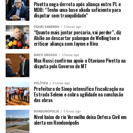
ou pelo WhatsApp (65) 99917-7739.
Pivetta nega derrota após aliança entre PL e
MDB: “Tenho uma base aliada suficiente para
disputar com tranquilidade”
O projeto Escola da Mulher, liderado pela secretária da
Mulher, tenente-coronel Hadassah Suzannah, tem
FIQUEI SABENDO
5 horas ago
promovido políticas públicas voltadas ao incentivo da
“Quanto mais juntar porcaria, vai perder”, diz
autonomia financeira feminina.
Abílio ao descartar palanque de Wellington e
criticar aliança com Jayme e Riva
Em 2025, foram ofertados 24 cursos de qualificação
MATO GROSSO
5 horas ago
profissional, totalizando 630 vagas. Ao todo, 576 alunas
Max Russi confirma apoio a Otaviano Pivetta na
participaram das formações e 409 concluíram os cursos.
disputa pelo Governo de MT
POLÍTICA
5 horas ago
Prefeitura de Sinop intensifica fiscalização na
Estrada Selene e cobra agilidade na conclusão
Comentários
das obras
RONDONÓPOLIS
5 horas ago
Nível baixo do rio Vermelho deixa Defesa Civil em
RELATED TOPICS:
ABRE
CUIABÁ
CURSOS
DESTAQUE
EXCLUSIVOS
alerta em Rondonópolis
GRATUITOS
INSCRIÇÕES
MATO-GROSSO
MT
MULHERES
NOVOS
PARA
PREFEITURA