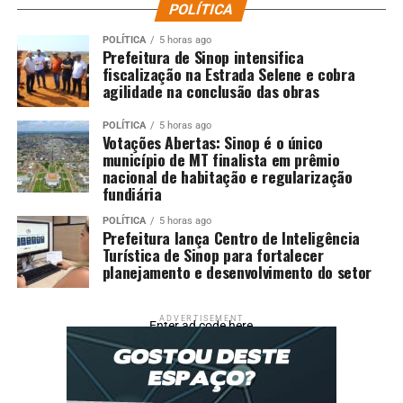
POLÍTICA
POLÍTICA
5 horas ago
Prefeitura de Sinop intensifica
fiscalização na Estrada Selene e cobra
agilidade na conclusão das obras
POLÍTICA
5 horas ago
Votações Abertas: Sinop é o único
município de MT finalista em prêmio
nacional de habitação e regularização
fundiária
POLÍTICA
5 horas ago
Prefeitura lança Centro de Inteligência
Turística de Sinop para fortalecer
planejamento e desenvolvimento do setor
ADVERTISEMENT
Enter ad code here