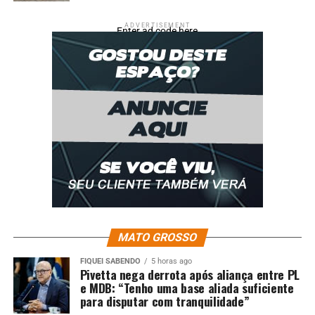
UP NEXT
Veja os números da mega-sena sorteados neste sábado
ADVERTISEMENT
Enter ad code here
(4)
DON'T MISS
Operação no Rio desarticula esquema de desvio de
combustível
MATO GROSSO
FIQUEI SABENDO
5 horas ago
Pivetta nega derrota após aliança entre PL
e MDB: “Tenho uma base aliada suficiente
para disputar com tranquilidade”