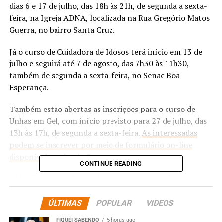
dias 6 e 17 de julho, das 18h às 21h, de segunda a sexta-
feira, na Igreja ADNA, localizada na Rua Gregório Matos
Guerra, no bairro Santa Cruz.
Já o curso de Cuidadora de Idosos terá início em 13 de
julho e seguirá até 7 de agosto, das 7h30 às 11h30,
também de segunda a sexta-feira, no Senac Boa
Esperança.
Também estão abertas as inscrições para o curso de
Unhas em Gel, com início previsto para 27 de julho, das
13h às 17h, de segunda a sexta-feira.
As interessadas
podem se inscrever por meio de formulário on-line
disponível no site do Senac.
CONTINUE READING
Além disso, já estão previstas novas turmas dos cursos
de Massagem Modeladora e Turbinada, Mídias Digitais
para a Melhor Idade e Maquiagem para Festas. Dúvidas
ÚLTIMAS
POPULAR
VIDEOS
podem ser esclarecidas pelos telefones (65) 3324-4650
FIQUEI SABENDO
5 horas ago