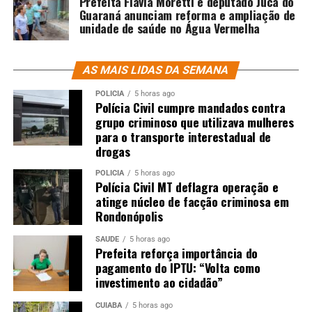
Prefeita Flávia Moretti e deputado Juca do
Guaraná anunciam reforma e ampliação de
unidade de saúde no Água Vermelha
AS MAIS LIDAS DA SEMANA
POLÍCIA
5 horas ago
Polícia Civil cumpre mandados contra
grupo criminoso que utilizava mulheres
para o transporte interestadual de
drogas
POLÍCIA
5 horas ago
Polícia Civil MT deflagra operação e
atinge núcleo de facção criminosa em
Rondonópolis
SAÚDE
5 horas ago
Prefeita reforça importância do
pagamento do IPTU: “Volta como
investimento ao cidadão”
CUIABÁ
5 horas ago