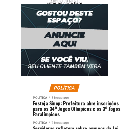
ADVERTISEMENT
Enter ad code here
POLÍTICA
POLÍTICA
5 horas ago
Festeja Sinop: Prefeitura abre inscrições
para os 34º Jogos Olímpicos e os 3º Jogos
Paralímpicos
POLÍTICA
7 horas ago
Servidoras refletem sobre avanços da Lei