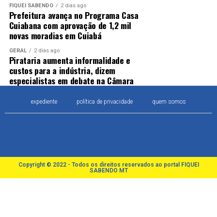
FIQUEI SABENDO
2 dias ago
Prefeitura avança no Programa Casa
Cuiabana com aprovação de 1,2 mil
novas moradias em Cuiabá
GERAL
2 dias ago
Pirataria aumenta informalidade e
custos para a indústria, dizem
especialistas em debate na Câmara
expediente
política de privacidade
quem somos
Copyright © 2022 - Todos os direitos reservados ao portal FIQUEI
SABENDO MT