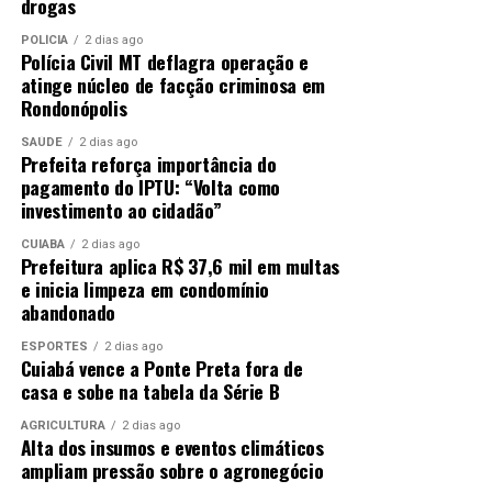
drogas
POLÍCIA
2 dias ago
Polícia Civil MT deflagra operação e
atinge núcleo de facção criminosa em
Rondonópolis
SAÚDE
2 dias ago
Prefeita reforça importância do
pagamento do IPTU: “Volta como
investimento ao cidadão”
CUIABÁ
2 dias ago
Prefeitura aplica R$ 37,6 mil em multas
e inicia limpeza em condomínio
abandonado
ESPORTES
2 dias ago
Cuiabá vence a Ponte Preta fora de
casa e sobe na tabela da Série B
AGRICULTURA
2 dias ago
Alta dos insumos e eventos climáticos
ampliam pressão sobre o agronegócio