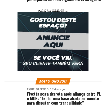
ADVERTISEMENT
Enter ad code here
MATO GROSSO
FIQUEI SABENDO
2 dias ago
Pivetta nega derrota após aliança entre PL
e MDB: “Tenho uma base aliada suficiente
para disputar com tranquilidade”