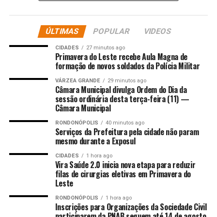
Comentários
ÚLTIMAS
POPULAR
VIDEOS
RELATED TOPICS:
BARRA
CARROSSEL
CIVIL
CONTRA
CIDADES
27 minutos ago
DESTAQUE
ENTEADA
ESTUPRO
GARÇAS
HOMEM
Primavera do Leste recebe Aula Magna de
JUDICIARIO
POLÍCIA
POR
PRENDE
VULNERÁVEL
formação de novos soldados da Polícia Militar
UP NEXT
VÁRZEA GRANDE
29 minutos ago
Polícia Militar apreende armas de fogo e 47 porções de
Câmara Municipal divulga Ordem do Dia da
sessão ordinária desta terça-feira (11) —
drogas em Sorriso
Câmara Municipal
DON'T MISS
Acessibilidade na CASACOR SP garante experiência para
RONDONÓPOLIS
40 minutos ago
Serviços da Prefeitura pela cidade não param
PCDs
mesmo durante a Exposul
CIDADES
1 hora ago
Vira Saúde 2.0 inicia nova etapa para reduzir
filas de cirurgias eletivas em Primavera do
Leste
RONDONÓPOLIS
1 hora ago
Inscrições para Organizações da Sociedade Civil
participarem da PNAB seguem até 14 de agosto