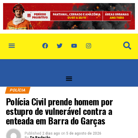
política de privacidade
quem somos
POLÍCIA
Polícia Civil prende homem por
estupro de vulnerável contra a
enteada em Barra do Garças
Published
2 dias ago
on
5 de agosto de 2026
By
Da Redação