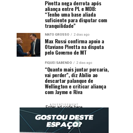
Pivetta nega derrota após
aliança entre PL e MDB:
“Tenho uma base aliada
suficiente para disputar com
tranquilidade”
MATO GROSSO
2 dias ago
Max Russi confirma apoio a
Otaviano Pivetta na disputa
pelo Governo de MT
FIQUEI SABENDO
2 dias ago
“Quanto mais juntar porcaria,
vai perder”, diz Abílio ao
descartar palanque de
Wellington e criticar aliança
com Jayme e Riva
ADVERTISEMENT
Enter ad code here