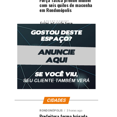
com seis quilos de maconha
em Rondonópolis
ADVERTISEMENT
Enter ad code here
CIDADES
RONDONÓPOLIS
3 horas ago
Prefeitura forma brigada