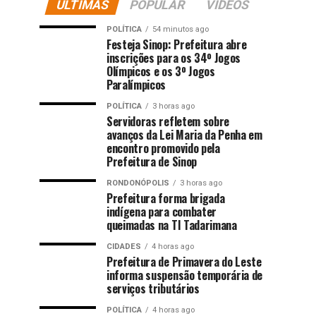
ÚLTIMAS
POPULAR
VIDEOS
POLÍTICA
54 minutos ago
Festeja Sinop: Prefeitura abre
inscrições para os 34º Jogos
Olímpicos e os 3º Jogos
Paralímpicos
POLÍTICA
3 horas ago
Servidoras refletem sobre
avanços da Lei Maria da Penha em
encontro promovido pela
Prefeitura de Sinop
RONDONÓPOLIS
3 horas ago
Prefeitura forma brigada
indígena para combater
queimadas na TI Tadarimana
CIDADES
4 horas ago
Prefeitura de Primavera do Leste
informa suspensão temporária de
serviços tributários
POLÍTICA
4 horas ago