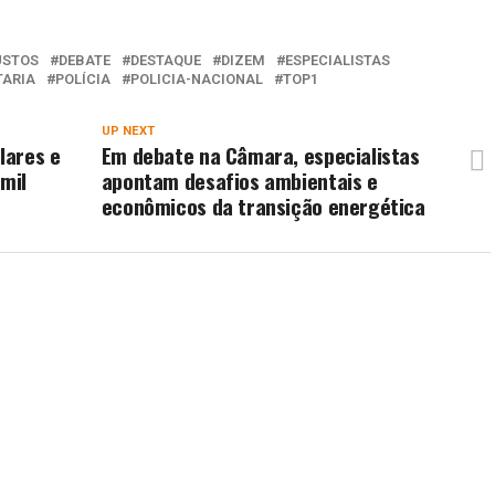
USTOS
DEBATE
DESTAQUE
DIZEM
ESPECIALISTAS
TARIA
POLÍCIA
POLICIA-NACIONAL
TOP1
UP NEXT
lares e
Em debate na Câmara, especialistas
 mil
apontam desafios ambientais e
econômicos da transição energética