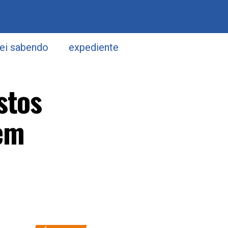
uei sabendo
expediente
stos
 em