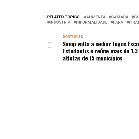
RELATED TOPICS:
AUMENTA
CÂMARA
C
INDÚSTRIA
INFORMALIDADE
PARA
PIRA
DON'T MISS
Sinop volta a sediar Jogos Esco
Estudantis e reúne mais de 1,3
atletas de 15 municípios