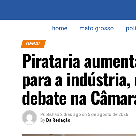
home
mato grosso
pol
GERAL
Pirataria aument
para a indústria,
debate na Câmar
Published
2 dias ago
on
5 de agosto de 2026
By
Da Redação