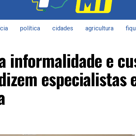
ícia
política
cidades
agricultura
fiq
a informalidade e cu
 dizem especialistas
a