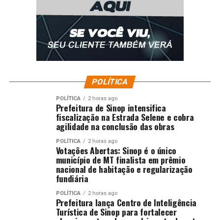
UP NEXT
Acesso com certificado digital garante mais segurança
nos pedidos de serviços judiciários
DON'T MISS
TJMT mobiliza conciliações e julgamentos na área
ambiental durante a Semana da Pauta Verde
POLÍTICA
POLÍTICA
2 horas ago
Prefeitura de Sinop intensifica
fiscalização na Estrada Selene e cobra
agilidade na conclusão das obras
POLÍTICA
2 horas ago
Votações Abertas: Sinop é o único
município de MT finalista em prêmio
nacional de habitação e regularização
fundiária
POLÍTICA
2 horas ago
Prefeitura lança Centro de Inteligência
Turística de Sinop para fortalecer