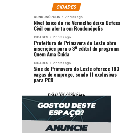
Com informações Prefeituras de Jaciara e Várzea Grande
CIDADES
RONDONÓPOLIS
2 horas ago
Autor: Larissa Klein
Nível baixo do rio Vermelho deixa Defesa
Civil em alerta em Rondonópolis
Fotografo:
CIDADES
2 horas ago
Prefeitura de Primavera do Leste abre
Departamento: Assessoria de Comunicação da CGJ-
inscrições para o 3º edital do programa
TJMT
Quem Ama Cuida
CIDADES
2 horas ago
Email:
[email protected]
Sine de Primavera do Leste oferece 183
vagas de emprego, sendo 11 exclusivas
Fonte:
Tribunal de Justiça de MT – MT
para PCD
Comentários
ADVERTISEMENT
Enter ad code here
RELATED TOPICS:
CERCA
DEFINITIVOS
DESTAQUE
ENTREGAM
FAVELA
GRANDE
JACIARA
MATO
MATO-GROSSO
MATOGROSSO
MT
SEGURO
SEMANA
SOLO
TÍTULOS
VÁRZEA