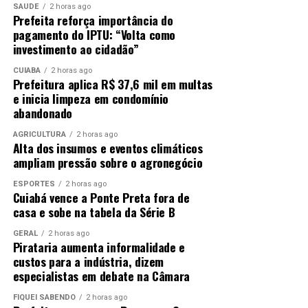
SAÚDE
2 horas ago
Prefeita reforça importância do
pagamento do IPTU: “Volta como
investimento ao cidadão”
CUIABÁ
2 horas ago
Prefeitura aplica R$ 37,6 mil em multas
e inicia limpeza em condomínio
abandonado
AGRICULTURA
2 horas ago
Alta dos insumos e eventos climáticos
ampliam pressão sobre o agronegócio
ESPORTES
2 horas ago
Cuiabá vence a Ponte Preta fora de
casa e sobe na tabela da Série B
GERAL
2 horas ago
Pirataria aumenta informalidade e
custos para a indústria, dizem
especialistas em debate na Câmara
FIQUEI SABENDO
2 horas ago