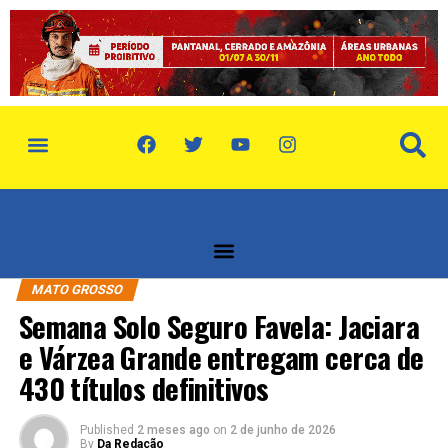
política de privacidade
quem somos
MATO GROSSO
Semana Solo Seguro Favela: Jaciara
e Várzea Grande entregam cerca de
430 títulos definitivos
Published
2 meses ago
on
2 de junho de 2026
By
Da Redação