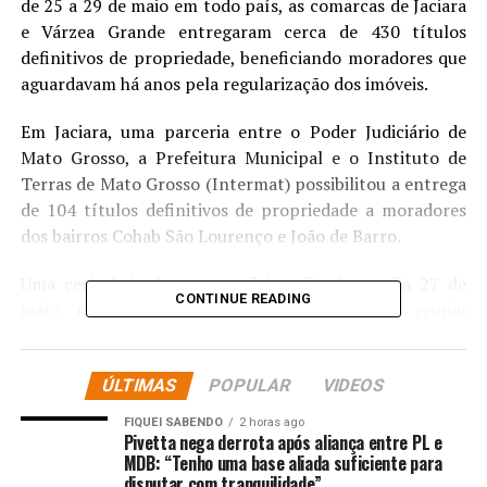
de 25 a 29 de maio em todo país, as comarcas de Jaciara
e Várzea Grande entregaram cerca de 430 títulos
definitivos de propriedade, beneficiando moradores que
aguardavam há anos pela regularização dos imóveis.
Em Jaciara, uma parceria entre o Poder Judiciário de
Mato Grosso, a Prefeitura Municipal e o Instituto de
Terras de Mato Grosso (Intermat) possibilitou a entrega
de 104 títulos definitivos de propriedade a moradores
dos bairros Cohab São Lourenço e João de Barro.
Uma cerimônia de entrega foi realizada no dia 27 de
CONTINUE READING
maio, no Centro de Eventos de Jaciara, e reuniu
representantes do Executivo, Judiciário, Ministério
Público, Defensoria Pública, OAB, Câmara Municipal,
ÚLTIMAS
POPULAR
VIDEOS
órgãos estaduais e famílias beneficiadas pela
regularização fundiária.
FIQUEI SABENDO
2 horas ago
Pivetta nega derrota após aliança entre PL e
O juiz diretor do Fórum da Comarca de Jaciara,
MDB: “Tenho uma base aliada suficiente para
disputar com tranquilidade”