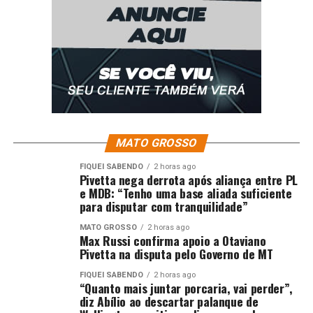
beneficiários terão custos relacionados a critérios legais,
como renda acima do limite estabelecido ou existência
de outro imóvel em nome próprio. Mesmo nesses casos,
as taxas foram reduzidas por meio de medidas que
diminuíram os valores de ITBI e custos cartorários.
Já em Várzea Grande, nesta primeira
etapa foram entregues 325 registros de
imóveis de 891 títulos de propriedade já
MATO GROSSO
finalizados no bairro Jardim Manaíra. A
cerimônia de entrega foi realizada na
FIQUEI SABENDO
2 horas ago
Pivetta nega derrota após aliança entre PL
segunda-feira (1º), na Escola Municipal de
e MDB: “Tenho uma base aliada suficiente
Educação Básica (EMEB) Ednilson
para disputar com tranquilidade”
Francisco Kolling.
MATO GROSSO
2 horas ago
Max Russi confirma apoio a Otaviano
A ação é resultado de uma parceria entre
Pivetta na disputa pelo Governo de MT
Poder Judiciário, Prefeitura de Várzea
FIQUEI SABENDO
2 horas ago
Grande, o Instituto de Terras de Mato
“Quanto mais juntar porcaria, vai perder”,
Grosso (Intermat) e a Assembleia
diz Abílio ao descartar palanque de