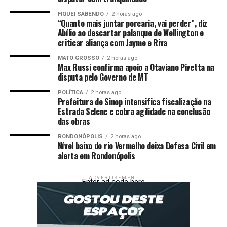
Fernando Kendi Ishikawa, destacou a importância da
regularização para a população. “Quando a família tem a
FIQUEI SABENDO
2 horas ago
“Quanto mais juntar porcaria, vai perder”, diz
propriedade regularizada em seu nome, conquista
Abílio ao descartar palanque de Wellington e
tranquilidade e segurança para morar ou até negociar
criticar aliança com Jayme e Riva
esse imóvel futuramente. Isso fortalece as relações
MATO GROSSO
2 horas ago
jurídicas e beneficia toda a comunidade”, afirmou.
Max Russi confirma apoio a Otaviano Pivetta na
disputa pelo Governo de MT
A prefeita Andreia Wagner enfatizou a união entre os
POLÍTICA
2 horas ago
órgãos envolvidos para a realização do trabalho e o
Prefeitura de Sinop intensifica fiscalização na
impacto social da regularização fundiária na vida das
Estrada Selene e cobra agilidade na conclusão
famílias. “Nós sabemos a diferença que faz ter a
das obras
escritura na mão. Muitas pessoas não se sentiam
RONDONÓPOLIS
2 horas ago
verdadeiramente donas da própria casa sem esse
Nível baixo do rio Vermelho deixa Defesa Civil em
alerta em Rondonópolis
documento. Hoje, essa segurança está sendo garantida
para as famílias, e isso não tem preço”, afirmou.
ADVERTISEMENT
Enter ad code here
O processo de regularização foi desenvolvido ao longo
de aproximadamente três anos. A maior parte dos
títulos foi entregue gratuitamente. Apenas 12