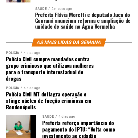
SAÚDE
2 meses ago
Prefeita Flávia Moretti e deputado Juca do
Guaraná anunciam reforma e ampliação de
unidade de saúde no Água Vermelha
AS MAIS LIDAS DA SEMANA
POLÍCIA
4 dias ago
Polícia Civil cumpre mandados contra
grupo criminoso que utilizava mulheres
para o transporte interestadual de
drogas
POLÍCIA
4 dias ago
Polícia Civil MT deflagra operação e
atinge núcleo de facção criminosa em
Rondonópolis
SAÚDE
4 dias ago
Prefeita reforça importância do
pagamento do IPTU: “Volta como
investimento ao cidadão”