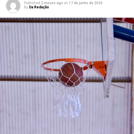
Published
2 meses ago
on
17 de junho de 2026
By
Da Redação