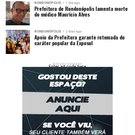
RONDONÓPOLIS
1 dia ago
Prefeitura de Rondonópolis lamenta morte
do médico Maurício Alves
RONDONÓPOLIS
2 dias ago
Apoio da Prefeitura garante retomada do
caráter popular da Exposul
ADVERTISEMENT
Enter ad code here