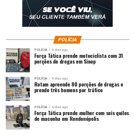
UP NEXT
Rodrigo Antonio Garcia assume Secretaria Municipal de
Esportes com foco na ampliação de projetos e
fortalecimento do esporte
DON'T MISS
Assistência Social conclui curso de Pintura de Obras
POLÍCIA
Imobiliárias e celebra formação de novos profissionais
POLÍCIA
4 dias ago
Força Tática prende motociclista com 31
porções de drogas em Sinop
POLÍCIA
4 dias ago
Rotam apreende 80 porções de drogas e
prende três homens por tráfico
POLÍCIA
4 dias ago
Força Tática prende mulher com seis quilos
de maconha em Rondonópolis