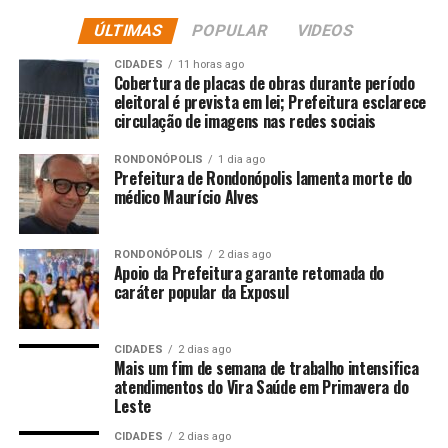
O prefeito Chico Mendes destacou que investir no
ÚLTIMAS
POPULAR
VIDEOS
esporte é uma das formas de promover qualidade de
vida, inclusão social e oportunidades para a população.
CIDADES
11 horas ago
Cobertura de placas de obras durante período
“O esporte transforma vidas, incentiva a disciplina,
eleitoral é prevista em lei; Prefeitura esclarece
circulação de imagens nas redes sociais
fortalece valores e aproxima as pessoas. Nosso objetivo é
continuar apoiando iniciativas que ampliem o acesso ao
RONDONÓPOLIS
1 dia ago
esporte e incentivem a participação da comunidade em
Prefeitura de Rondonópolis lamenta morte do
médico Maurício Alves
atividades que promovam saúde, integração e cidadania.”
O secretário municipal de Esportes e Lazer, Gerson
RONDONÓPOLIS
2 dias ago
Vidal, destacou a importância da competição para o
Apoio da Prefeitura garante retomada do
fortalecimento do esporte local e regional.
caráter popular da Exposul
“A competição proporcionou momentos de integração,
CIDADES
2 dias ago
troca de experiências e valorização do esporte,
Mais um fim de semana de trabalho intensifica
mostrando a importância de manter ações como essa
atendimentos do Vira Saúde em Primavera do
para incentivar a prática esportiva e fortalecer o
Leste
basquete no município e na região.”
CIDADES
2 dias ago