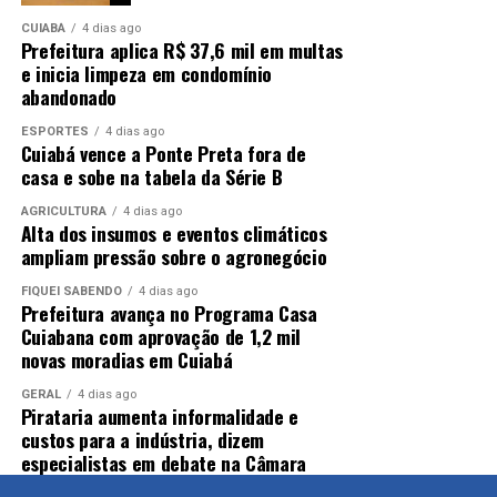
CUIABÁ
4 dias ago
Prefeitura aplica R$ 37,6 mil em multas
e inicia limpeza em condomínio
abandonado
ESPORTES
4 dias ago
Cuiabá vence a Ponte Preta fora de
casa e sobe na tabela da Série B
AGRICULTURA
4 dias ago
Alta dos insumos e eventos climáticos
ampliam pressão sobre o agronegócio
FIQUEI SABENDO
4 dias ago
Prefeitura avança no Programa Casa
Cuiabana com aprovação de 1,2 mil
novas moradias em Cuiabá
GERAL
4 dias ago
Pirataria aumenta informalidade e
custos para a indústria, dizem
especialistas em debate na Câmara