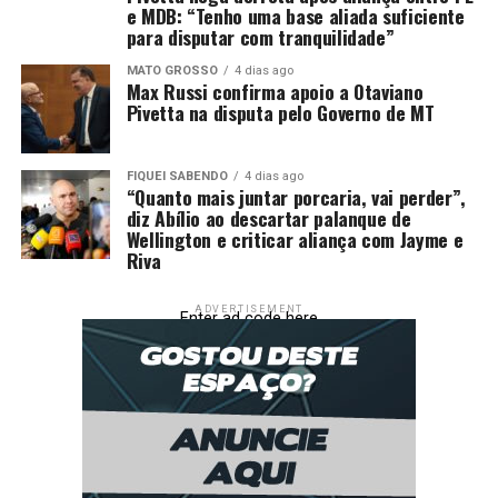
e MDB: “Tenho uma base aliada suficiente
premiação de R$1.000,00. A equipe São José Hornets
para disputar com tranquilidade”
garantiu a terceira colocação e recebeu R$800,00.
MATO GROSSO
4 dias ago
Max Russi confirma apoio a Otaviano
Tangará da Serra ficou em quarto lugar, com premiação
Pivetta na disputa pelo Governo de MT
de R$600,00, seguida pela equipe Kodiac, em quinto
lugar, que recebeu R$500,00. Fechando a classificação
premiada, os Spartanos conquistaram a sexta colocação
FIQUEI SABENDO
4 dias ago
“Quanto mais juntar porcaria, vai perder”,
e receberam R$400,00.
diz Abílio ao descartar palanque de
Wellington e criticar aliança com Jayme e
No feminino, a equipe Cuiabá Basquete conquistou o
Riva
primeiro lugar e recebeu R$1.700,00. A equipe de
Diamantino ficou com a segunda colocação e recebeu
ADVERTISEMENT
Enter ad code here
R$1.000,00.
Comentários
RELATED TOPICS:
3X3
BASQUETE
COPA
DESTAQUE
DIAMANTINO
DOS
PODERES
PREFEITURA
REALIZA