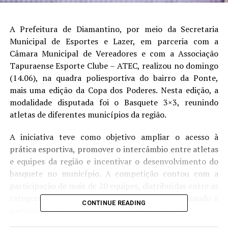
A Prefeitura de Diamantino, por meio da Secretaria
Municipal de Esportes e Lazer, em parceria com a
Câmara Municipal de Vereadores e com a Associação
Tapuraense Esporte Clube – ATEC, realizou no domingo
(14.06), na quadra poliesportiva do bairro da Ponte,
mais uma edição da Copa dos Poderes. Nesta edição, a
modalidade disputada foi o Basquete 3×3, reunindo
atletas de diferentes municípios da região.
A iniciativa teve como objetivo ampliar o acesso à
prática esportiva, promover o intercâmbio entre atletas
e equipes da região e incentivar o desenvolvimento do
basquete no município. A competição contou com a
participação de mais de 20 equipes, distribuídas entre as
categorias masculina, feminina e infantil, totalizando a
CONTINUE READING
participação de aproximadamente 80 atletas.