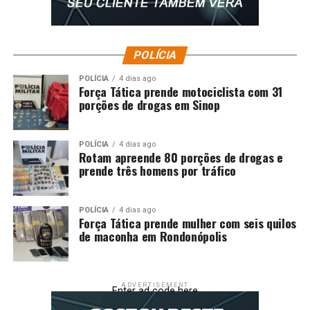
UP NEXT
Prefeitura de Diamantino realiza Copa dos Poderes de
Basquete 3×3
POLÍCIA
DON'T MISS
Prefeitura intensifica recuperação da malha viária em
POLÍCIA
4 dias ago
diferentes regiões de Primavera do Leste
Força Tática prende motociclista com 31
porções de drogas em Sinop
POLÍCIA
4 dias ago
Rotam apreende 80 porções de drogas e
prende três homens por tráfico
POLÍCIA
4 dias ago
Força Tática prende mulher com seis quilos
de maconha em Rondonópolis
ADVERTISEMENT
Enter ad code here