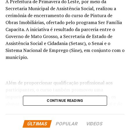
A Prefeitura de Primavera do Leste, por meio da
Secretaria Municipal de Assistência Social, realizou a
cerimônia de encerramento do curso de Pintura de
Obras Imobiliárias, ofertado pelo programa Ser Família
Capacita. A iniciativa é resultado da parceria entre o
Governo de Mato Grosso, a Secretaria de Estado de
Assistência Social e Cidadania (Setasc), o Senai e o
Sistema Nacional de Emprego (Sine), em conjunto com o
município.
Além de proporcionar qualificação profissional aos
participantes, o curso também promoveu uma
importante ação social. Durante as aulas práticas, os
CONTINUE READING
alunos realizaram a pintura do Albergue Municipal e do
Centro de Referência Especializado para Crianças e
Adolescentes (Creju), contribuindo para a revitalização
ÚLTIMAS
POPULAR
VIDEOS
de espaços que atendem pessoas em situação de