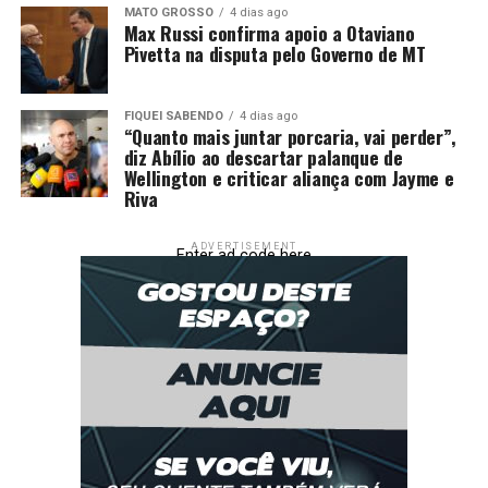
MATO GROSSO
4 dias ago
Max Russi confirma apoio a Otaviano
Pivetta na disputa pelo Governo de MT
O programa Ser Família Capacita tem como objetivo
ampliar as oportunidades de qualificação profissional,
FIQUEI SABENDO
4 dias ago
“Quanto mais juntar porcaria, vai perder”,
promovendo inclusão produtiva e fortalecendo a
diz Abílio ao descartar palanque de
autonomia das famílias mato-grossenses por meio do
Wellington e criticar aliança com Jayme e
acesso ao mercado de trabalho. Em Primavera do Leste,
Riva
a parceria entre o Governo do Estado e a Prefeitura tem
ampliado a oferta de cursos gratuitos, contribuindo
ADVERTISEMENT
Enter ad code here
para a formação de mão de obra qualificada e para o
desenvolvimento social do município.
Comentários
RELATED TOPICS:
ASSISTÊNCIA
CELEBRA
CONCLUI
CURSO
DESTAQUE
FORMAÇÃO
IMOBILIÁRIAS
NOVOS
OBRAS
PINTURA
PRIMAVERADOLESTE
PROFISSIONAIS
SOCIAL