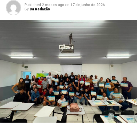
Published
2 meses ago
on
17 de junho de 2026
By
Da Redação