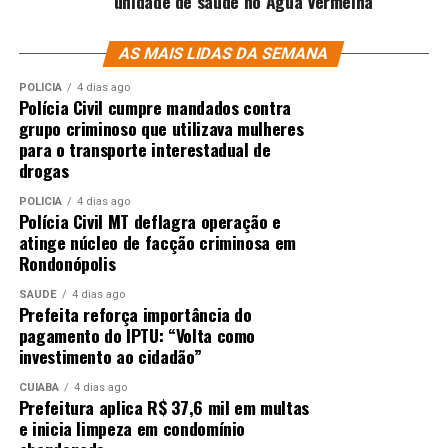
unidade de saúde no Água Vermelha
AS MAIS LIDAS DA SEMANA
POLÍCIA
4 dias ago
Polícia Civil cumpre mandados contra
grupo criminoso que utilizava mulheres
para o transporte interestadual de
drogas
POLÍCIA
4 dias ago
Polícia Civil MT deflagra operação e
atinge núcleo de facção criminosa em
Rondonópolis
SAÚDE
4 dias ago
Prefeita reforça importância do
pagamento do IPTU: “Volta como
investimento ao cidadão”
CUIABÁ
4 dias ago
Prefeitura aplica R$ 37,6 mil em multas
e inicia limpeza em condomínio