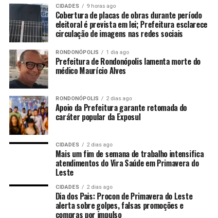
vulnerabilidade social e jovens do município.
CIDADES
9 horas ago
Cobertura de placas de obras durante período
eleitoral é prevista em lei; Prefeitura esclarece
circulação de imagens nas redes sociais
A o coordenado do SINE Bruno Aquino destacou que a
RONDONÓPOLIS
1 dia ago
iniciativa vai além da formação técnica, proporcionando
Prefeitura de Rondonópolis lamenta morte do
oportunidades de geração de renda e deixando
médico Maurício Alves
benefícios permanentes para a comunidade.
RONDONÓPOLIS
2 dias ago
Apoio da Prefeitura garante retomada do
caráter popular da Exposul
“Esse é um curso muito importante, porque os alunos
não apenas aprendem uma nova profissão, mas também
deixam um legado para Primavera do Leste. Eles
CIDADES
2 dias ago
Mais um fim de semana de trabalho intensifica
colocaram em prática o conhecimento adquirido
atendimentos do Vira Saúde em Primavera do
revitalizando espaços públicos que acolhem pessoas em
Leste
situação de vulnerabilidade. É uma ação que une
CIDADES
2 dias ago
qualificação, cidadania e compromisso social, fruto da
Dia dos Pais: Procon de Primavera do Leste
parceria entre a Prefeitura, o Governo do Estado, a
alerta sobre golpes, falsas promoções e
compras por impulso
Setasc, o Senai e o Sine”, ressaltou.