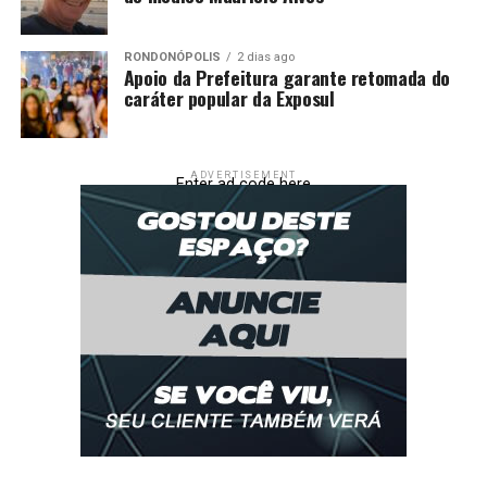
RONDONÓPOLIS
2 dias ago
Apoio da Prefeitura garante retomada do
caráter popular da Exposul
ADVERTISEMENT
Enter ad code here