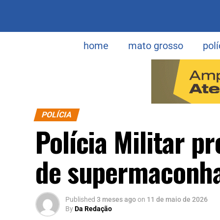
home
mato grosso
polí
POLÍCIA
Polícia Militar 
de supermaconha
Published
3 meses ago
on
11 de maio de 2026
By
Da Redação