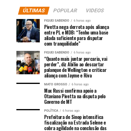
ÚLTIMAS
POPULAR
VIDEOS
FIQUEI SABENDO
6 horas ago
Pivetta nega derrota após aliança
entre PL e MDB: “Tenho uma base
aliada suficiente para disputar
com tranquilidade”
FIQUEI SABENDO
6 horas ago
“Quanto mais juntar porcaria, vai
perder”, diz Abílio ao descartar
palanque de Wellington e criticar
aliança com Jayme e Riva
MATO GROSSO
6 horas ago
Max Russi confirma apoio a
Otaviano Pivetta na disputa pelo
Governo de MT
POLÍTICA
6 horas ago
Prefeitura de Sinop intensifica
fiscalização na Estrada Selene e
cobra agilidade na conclusão das