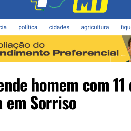
cia
política
cidades
agricultura
fiq
prende homem com 11 
 em Sorriso