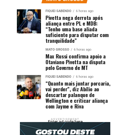
FIQUEI SABENDO
6 horas ago
Pivetta nega derrota após
aliança entre PL e MDB:
“Tenho uma base aliada
suficiente para disputar com
tranquilidade”
MATO GROSSO
6 horas ago
Max Russi confirma apoio a
Otaviano Pivetta na disputa
pelo Governo de MT
FIQUEI SABENDO
6 horas ago
“Quanto mais juntar porcaria,
vai perder”, diz Abílio ao
descartar palanque de
Wellington e criticar aliança
com Jayme e Riva
ADVERTISEMENT
Enter ad code here