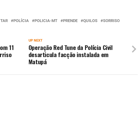
ITAR
POLÍCIA
POLICIA-MT
PRENDE
QUILOS
SORRISO
UP NEXT
com 11
Operação Red Tune da Polícia Civil
rriso
desarticula facção instalada em
Matupá