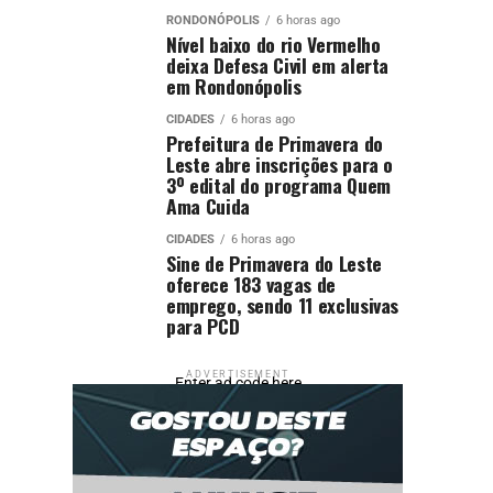
RONDONÓPOLIS
6 horas ago
Nível baixo do rio Vermelho
deixa Defesa Civil em alerta
em Rondonópolis
CIDADES
6 horas ago
Prefeitura de Primavera do
Leste abre inscrições para o
3º edital do programa Quem
Ama Cuida
CIDADES
6 horas ago
Sine de Primavera do Leste
oferece 183 vagas de
emprego, sendo 11 exclusivas
para PCD
ADVERTISEMENT
Enter ad code here