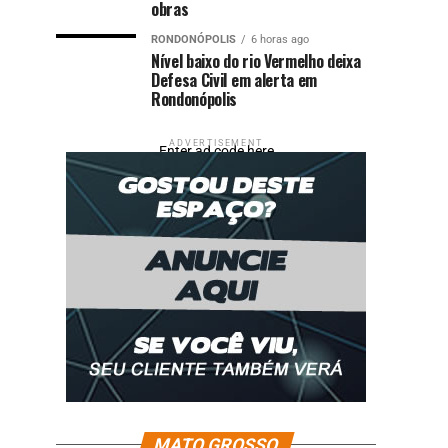
obras
RONDONÓPOLIS
6 horas ago
Nível baixo do rio Vermelho deixa
Defesa Civil em alerta em
Rondonópolis
ADVERTISEMENT
Enter ad code here
MATO GROSSO