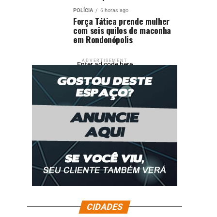
POLÍCIA
6 horas ago
Força Tática prende mulher
com seis quilos de maconha
em Rondonópolis
ADVERTISEMENT
Enter ad code here
CIDADES