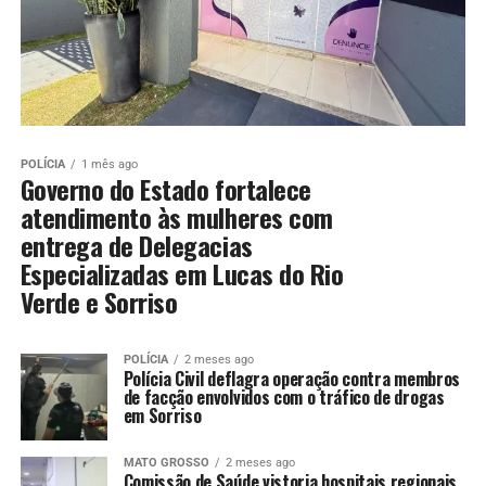
POLÍCIA
1 mês ago
Governo do Estado fortalece
atendimento às mulheres com
entrega de Delegacias
Especializadas em Lucas do Rio
Verde e Sorriso
POLÍCIA
2 meses ago
Polícia Civil deflagra operação contra membros
de facção envolvidos com o tráfico de drogas
em Sorriso
MATO GROSSO
2 meses ago
Comissão de Saúde vistoria hospitais regionais