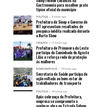
Sinop recebe Encantos da
Gastronomia para escolher prato
típico oficial do município
POLÍTICA
4 horas ago
Prefeitura de Sinop e Governo de
MT apresentam resultados de
pesquisa inédita realizada durante
a Norte Show
CIDADES
15 horas ago
Prefeitura de Primavera do Leste
participa da Caminhada do Agosto
Lilás e reforça rede de proteção
às mulheres
RONDONÓPOLIS
18 horas ago
Secretaria de Saúde participa de
ação voltada ao bem-estar de
trabalhadores do transporte
POLÍTICA
18 horas ago
Após cobrança da Prefeitura,
empresa se compromete a
acelerar obra na Estrada Selene