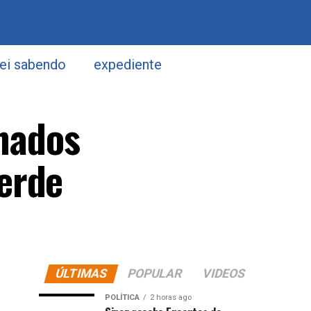
uei sabendo
expediente
onados
erde
ÚLTIMAS
POPULAR
VIDEOS
POLÍTICA
2 horas ago