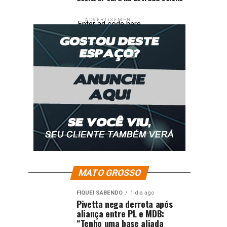
ADVERTISEMENT
Enter ad code here
MATO GROSSO
FIQUEI SABENDO
1 dia ago
Pivetta nega derrota após
aliança entre PL e MDB:
“Tenho uma base aliada