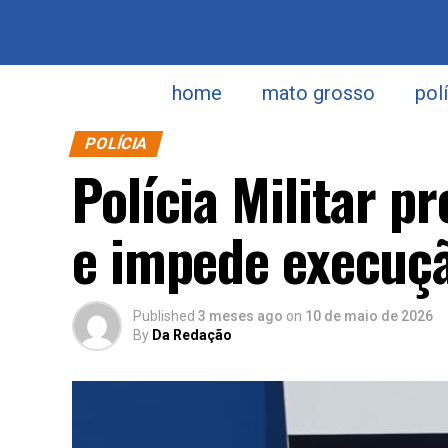
home
mato grosso
pol
POLÍCIA
Polícia Militar p
e impede execuçã
Published
3 meses ago
on
10 de maio de 2026
By
Da Redação