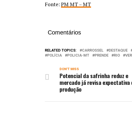
Fonte:
PM MT – MT
Comentários
RELATED TOPICS:
CARROSSEL
DESTAQUE
POLÍCIA
POLICIA-MT
PRENDE
RIO
VER
DON'T MISS
Potencial da safrinha reduz e
mercado já revisa expectativa
produção