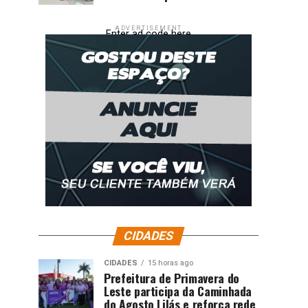
ADVERTISEMENT
Enter ad code here
CIDADES
CIDADES
15 horas ago
Prefeitura de Primavera do
Leste participa da Caminhada
do Agosto Lilás e reforça rede