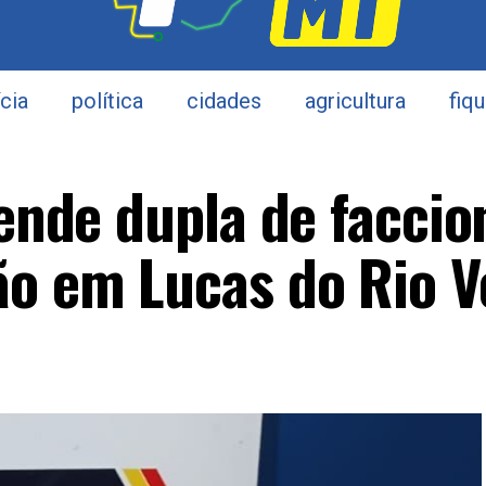
ícia
política
cidades
agricultura
fiq
rende dupla de facci
o em Lucas do Rio V