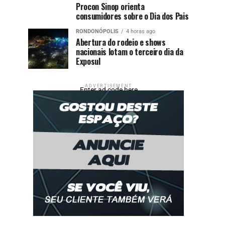
Procon Sinop orienta
consumidores sobre o Dia dos Pais
RONDONÓPOLIS
4 horas ago
Abertura do rodeio e shows
nacionais lotam o terceiro dia da
Exposul
ADVERTISEMENT
Enter ad code here