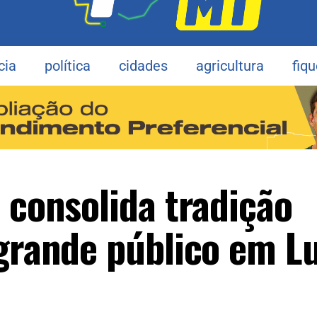
cia
política
cidades
agricultura
fiq
 consolida tradição
 grande público em L