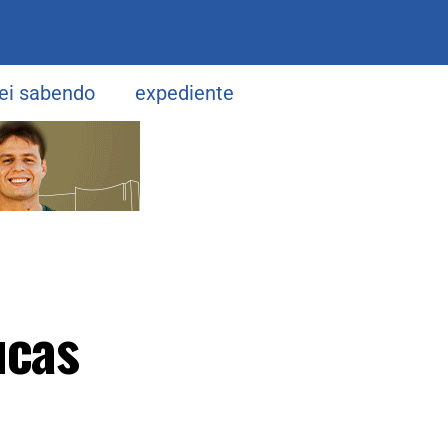
uei sabendo
expediente
ucas