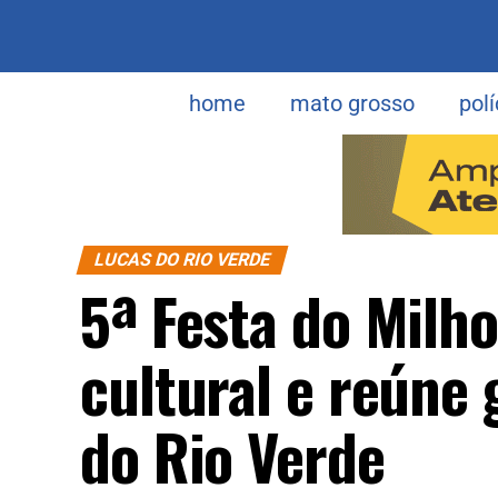
home
mato grosso
polí
LUCAS DO RIO VERDE
5ª Festa do Milho
cultural e reúne
do Rio Verde