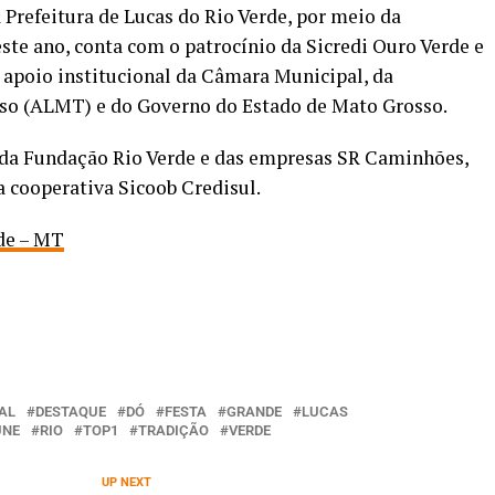
 Prefeitura de Lucas do Rio Verde, por meio da
este ano, conta com o patrocínio da Sicredi Ouro Verde e
o apoio institucional da Câmara Municipal, da
so (ALMT) e do Governo do Estado de Mato Grosso.
da Fundação Rio Verde e das empresas SR Caminhões,
 cooperativa Sicoob Credisul.
rde – MT
AL
DESTAQUE
DÓ
FESTA
GRANDE
LUCAS
ÚNE
RIO
TOP1
TRADIÇÃO
VERDE
UP NEXT