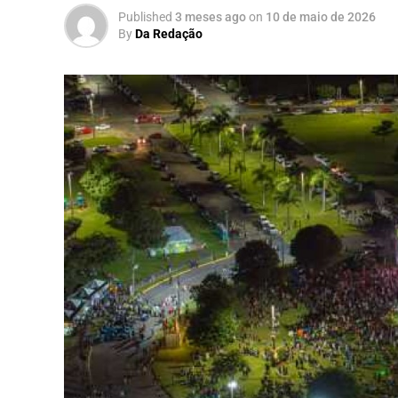
Published
3 meses ago
on
10 de maio de 2026
By
Da Redação