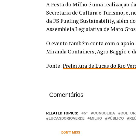
A Festa do Milho é uma realização da
Secretaria de Cultura e Turismo, e, n
da FS Fueling Sustainability, além d
Assembleia Legislativa de Mato Gros
O evento também conta com o apoio 
Miranda Containers, Agro Baggio e da
Fonte:
Prefeitura de Lucas do Rio Ve
Comentários
RELATED TOPICS:
5ª
CONSOLIDA
CULTUR
LUCASDORIOVERDE
MILHO
PÚBLICO
RE
DON'T MISS