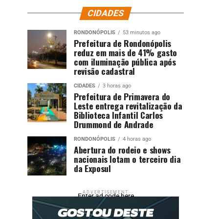
CIDADES
RONDONÓPOLIS
53 minutos ago
Prefeitura de Rondonópolis
reduz em mais de 41% gasto
com iluminação pública após
revisão cadastral
CIDADES
3 horas ago
Prefeitura de Primavera do
Leste entrega revitalização da
Biblioteca Infantil Carlos
Drummond de Andrade
RONDONÓPOLIS
4 horas ago
Abertura do rodeio e shows
nacionais lotam o terceiro dia
da Exposul
ADVERTISEMENT
Enter ad code here