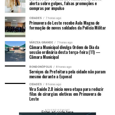
alerta sobre golpes, falsas promoções e
compras por impulso
Regras e alterações
Pela proposta aprovada, as linhas de crédito deverão
CIDADES
7 horas ago
oferecer prazos estendidos para pagamento,
Primavera do Leste recebe Aula Magna de
formação de novos soldados da Polícia Militar
possibilidade de carência inicial e sistemas de garantia
simplificados. O texto também prevê capacitação com
foco em gestão, finanças, inovação e inclusão digital.
VÁRZEA GRANDE
7 horas ago
Câmara Municipal divulga Ordem do Dia da
A proposta altera o Estatuto da Pessoa Idosa (Lei
sessão ordinária desta terça-feira (11) —
Câmara Municipal
10.741/03), a lei do Programa Nacional de Microcrédito
Produtivo Orientado (Lei 13.636/18) e a lei do Pronampe
RONDONÓPOLIS
8 horas ago
(Lei 13.999/20). As mudanças garantem, por exemplo, a
Serviços da Prefeitura pela cidade não param
adesão prioritária e facilitada de idosos ao Pronampe.
mesmo durante a Exposul
CIDADES
8 horas ago
Próximos passos
Vira Saúde 2.0 inicia nova etapa para reduzir
A proposta tramita em
caráter conclusivo
e ainda será
filas de cirurgias eletivas em Primavera do
Leste
analisada pelas comissões de Finanças e Tributação; e de
Constituição e Justiça e de Cidadania. O texto já havia
ADVERTISEMENT
sido aprovado anteriormente pela Comissão de
Enter ad code here