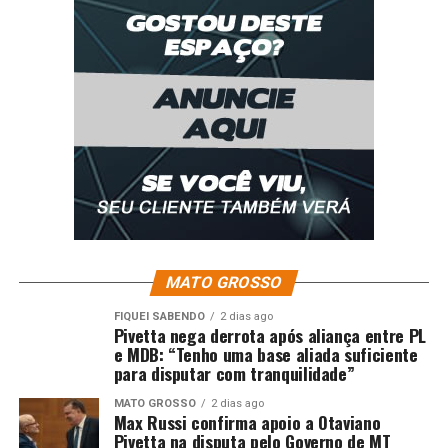
Indústria, Comércio e Serviços.
Para virar lei, o texto precisa ser aprovado pela Câmara
e pelo Senado.
Saiba mais sobre a tramitação de projetos de lei
Da Redação/WS
Comentários
RELATED TOPICS:
ANOS
APROVA
COMISSÃO
CRÉDITO
MATO GROSSO
CRIAÇÃO
DESTAQUE
EMPREENDEDORES
MAIS
PARA
POLÍCIA
POLICIA-NACIONAL
PROGRAMA
FIQUEI SABENDO
2 dias ago
Pivetta nega derrota após aliança entre PL
UP NEXT
e MDB: “Tenho uma base aliada suficiente
Zenaide Maia relembra trajetória do humorista Chico
para disputar com tranquilidade”
Anysio
MATO GROSSO
2 dias ago
DON'T MISS
Max Russi confirma apoio a Otaviano
Comissão de Educação aprova criação de Universidade
Pivetta na disputa pelo Governo de MT