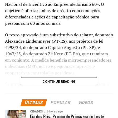
Nacional de Incentivo ao Empreendedorismo 60+. O
objetivo é ofertar linhas de crédito com condições
diferenciadas e ações de capacitação técnica para
pessoas com 60 anos ou mais.
O texto aprovado é um
substitutivo
do relator, deputado
Alexandre Lindenmeyer (PT-RS), aos projetos de lei
4998/24, do deputado Capitão Augusto (PL-SP), e
1067/25, do deputado Zé Neto (PT-BA), que tramitam
em conjunto. A medida beneficia microempreendedores
individuais (MEI), micro e pequenas empresas e
cooperativas controladas por idosos.
CONTINUE READING
“A proposta apresenta iniciativa louvável ao instituir o
Programa Nacional de Incentivo ao Empreendedorismo
60+, reconhecendo a importância de políticas públicas
ÚLTIMAS
POPULAR
VIDEOS
que promovam a inclusão produtiva, a independência
econômica e o envelhecimento ativo de pessoas com
CIDADES
6 horas ago
idade igual ou superior a 60 anos”, afirmou o relator.
Dia dos Pais: Procon de Primavera do Leste