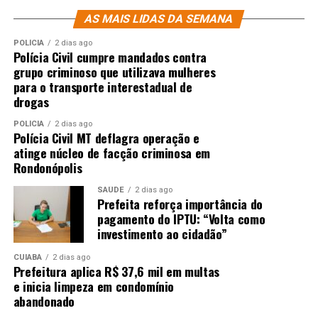
AS MAIS LIDAS DA SEMANA
POLÍCIA
2 dias ago
Polícia Civil cumpre mandados contra
grupo criminoso que utilizava mulheres
para o transporte interestadual de
drogas
POLÍCIA
2 dias ago
Polícia Civil MT deflagra operação e
atinge núcleo de facção criminosa em
Rondonópolis
SAÚDE
2 dias ago
Prefeita reforça importância do
pagamento do IPTU: “Volta como
investimento ao cidadão”
CUIABÁ
2 dias ago
Prefeitura aplica R$ 37,6 mil em multas
e inicia limpeza em condomínio
abandonado