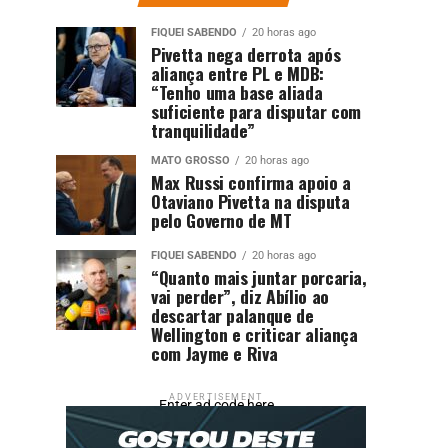
FIQUEI SABENDO
20 horas ago
Pivetta nega derrota após
aliança entre PL e MDB:
“Tenho uma base aliada
suficiente para disputar com
tranquilidade”
MATO GROSSO
20 horas ago
Max Russi confirma apoio a
Otaviano Pivetta na disputa
pelo Governo de MT
FIQUEI SABENDO
20 horas ago
“Quanto mais juntar porcaria,
vai perder”, diz Abílio ao
descartar palanque de
Wellington e criticar aliança
com Jayme e Riva
ADVERTISEMENT
Enter ad code here