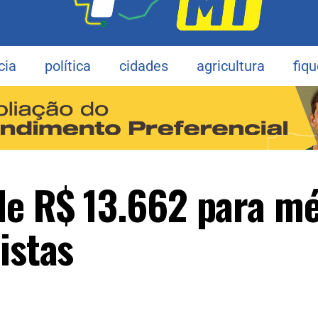
cia
política
cidades
agricultura
fiq
de R$ 13.662 para m
istas