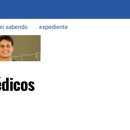
uei sabendo
expediente
édicos