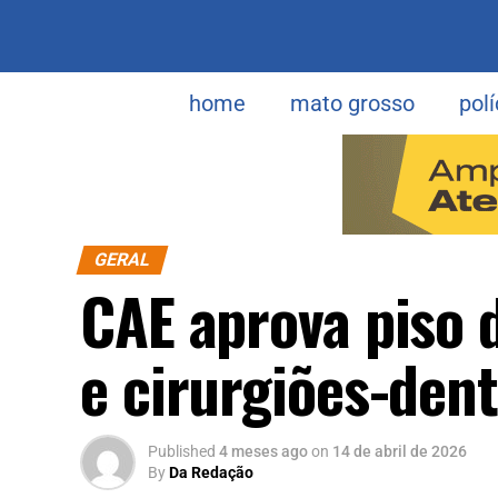
home
mato grosso
polí
GERAL
CAE aprova piso 
e cirurgiões-dent
Published
4 meses ago
on
14 de abril de 2026
By
Da Redação