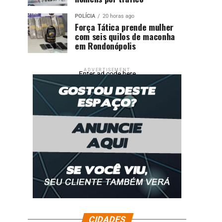
POLÍCIA
20 horas ago
Força Tática prende mulher
com seis quilos de maconha
em Rondonópolis
ADVERTISEMENT
Enter ad code here
CIDADES