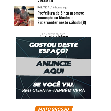
POLÍTICA
6 horas ago
Prefeitura de Sinop promove
vacinação no Machado
Supercenter neste sábado (8)
ADVERTISEMENT
Enter ad code here
MATO GROSSO