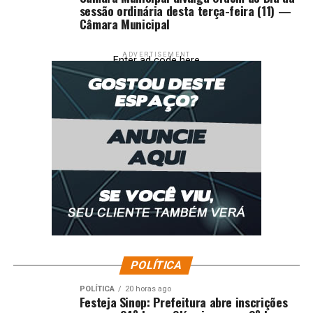
sessão ordinária desta terça-feira (11) —
Câmara Municipal
ADVERTISEMENT
Enter ad code here
POLÍTICA
POLÍTICA
20 horas ago
Festeja Sinop: Prefeitura abre inscrições