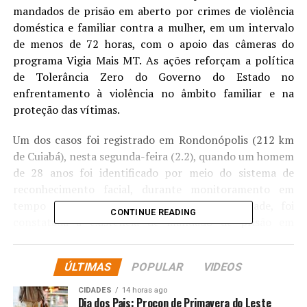
mandados de prisão em aberto por crimes de violência
doméstica e familiar contra a mulher, em um intervalo
de menos de 72 horas, com o apoio das câmeras do
programa Vigia Mais MT. As ações reforçam a política
de Tolerância Zero do Governo do Estado no
enfrentamento à violência no âmbito familiar e na
proteção das vítimas.
Um dos casos foi registrado em Rondonópolis (212 km
de Cuiabá), nesta segunda-feira (2.2), quando um homem
de 28 anos foi identificado por meio do sistema de
reconhecimento facial, durante monitoramento em
tempo real. Após a confirmação da identidade, foi
CONTINUE READING
constatada a existência de mandado de prisão em
aberto, expedido pela 2ª Vara Especializada de Família e
Sucessões do Tribunal de Justiça de Mato Grosso. As
ÚLTIMAS
POPULAR
VIDEOS
informações foram imediatamente repassadas ao Centro
Integrado de Operações de Segurança Pública (Ciosp) de
CIDADES
14 horas ago
Dia dos Pais: Procon de Primavera do Leste
Rondonópolis, que acionou equipes do 4º Batalhão da