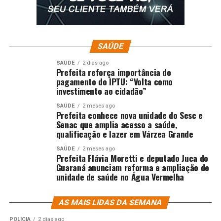
SAÚDE
SAÚDE
2 dias ago
Prefeita reforça importância do
pagamento do IPTU: “Volta como
investimento ao cidadão”
SAÚDE
2 meses ago
Prefeita conhece nova unidade do Sesc e
Senac que amplia acesso a saúde,
qualificação e lazer em Várzea Grande
SAÚDE
2 meses ago
Prefeita Flávia Moretti e deputado Juca do
Guaraná anunciam reforma e ampliação de
unidade de saúde no Água Vermelha
AS MAIS LIDAS DA SEMANA
POLÍCIA
2 dias ago