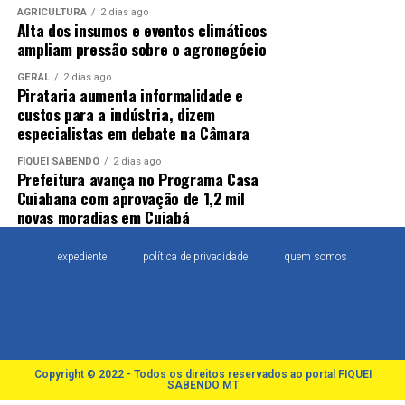
AGRICULTURA
2 dias ago
Alta dos insumos e eventos climáticos
ampliam pressão sobre o agronegócio
GERAL
2 dias ago
Pirataria aumenta informalidade e
custos para a indústria, dizem
especialistas em debate na Câmara
FIQUEI SABENDO
2 dias ago
Prefeitura avança no Programa Casa
Cuiabana com aprovação de 1,2 mil
novas moradias em Cuiabá
expediente
política de privacidade
quem somos
Copyright © 2022 - Todos os direitos reservados ao portal FIQUEI
SABENDO MT