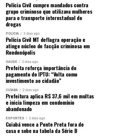
Polícia Civil cumpre mandados contra
grupo criminoso que utilizava mulheres
para o transporte interestadual de
drogas
POLÍCIA
2 dias ago
Polícia Civil MT deflagra operação e
atinge núcleo de facção criminosa em
Rondonópolis
SAÚDE
2 dias ago
Prefeita reforça importância do
pagamento do IPTU: “Volta como
investimento ao cidadão”
CUIABÁ
2 dias ago
Prefeitura aplica R$ 37,6 mil em multas
e inicia limpeza em condomínio
abandonado
ESPORTES
2 dias ago
Cuiabá vence a Ponte Preta fora de
casa e sobe na tabela da Série B