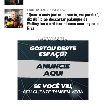
SEGURANÇA
VIGIA
VIOLÊNCIA
UP NEXT
FIQUEI SABENDO
2 dias ago
Força Tática prende homem em flagrante por esfaquear
“Quanto mais juntar porcaria, vai perder”,
diz Abílio ao descartar palanque de
enteado
Wellington e criticar aliança com Jayme e
Riva
DON'T MISS
PM prende homem por porte ilegal de arma de fogo e
apreende munições
ADVERTISEMENT
Enter ad code here