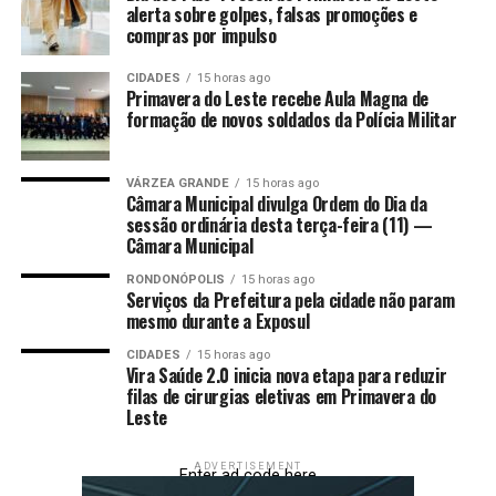
alerta sobre golpes, falsas promoções e
Polícia Militar, resultando na prisão do foragido.
compras por impulso
O outro caso ocorreu em Cuiabá, onde um homem de 44
CIDADES
15 horas ago
anos, foragido da Justiça por violência doméstica e
Primavera do Leste recebe Aula Magna de
formação de novos soldados da Polícia Militar
familiar contra a mulher, foi preso na sexta-feira (30.1),
na região do Centro Político Administrativo, após ser
identificado pelas câmeras do Vigia Mais MT. A leitura
VÁRZEA GRANDE
15 horas ago
Câmara Municipal divulga Ordem do Dia da
automática de placas identificou a motocicleta
sessão ordinária desta terça-feira (11) —
conduzida pelo suspeito e, após checagem nos sistemas
Câmara Municipal
de segurança pública, foi confirmado mandado de prisão
expedido pela 2ª Vara Especializada de Violência
RONDONÓPOLIS
15 horas ago
Serviços da Prefeitura pela cidade não param
Doméstica e Familiar Contra a Mulher de Cuiabá. A
mesmo durante a Exposul
abordagem foi realizada por equipes do 3º Batalhão da
CIDADES
15 horas ago
Polícia Militar.
Vira Saúde 2.0 inicia nova etapa para reduzir
filas de cirurgias eletivas em Primavera do
Em ambos os casos, os suspeitos foram encaminhados à
Leste
Delegacia da Polícia Judiciária Civil e permanecem à
disposição da Justiça.
ADVERTISEMENT
Enter ad code here