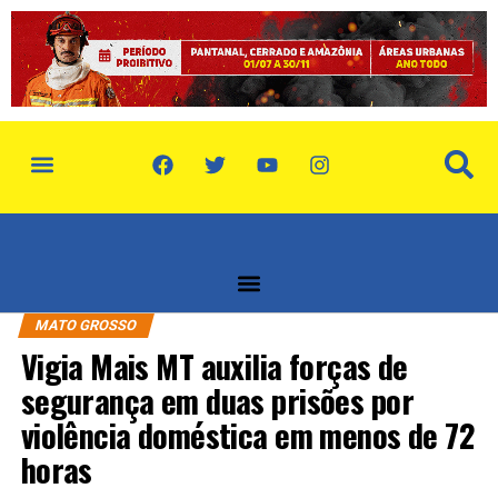
política de privacidade
quem somos
MATO GROSSO
Vigia Mais MT auxilia forças de
segurança em duas prisões por
violência doméstica em menos de 72
horas