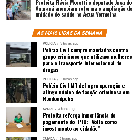
Prefeita Flávia Moretti e deputado Juca do
Guaraná anunciam reforma e ampliação de
unidade de saúde no Água Vermelha
AS MAIS LIDAS DA SEMANA
POLÍCIA
3 horas ago
Polícia Civil cumpre mandados contra
grupo criminoso que utilizava mulheres
para o transporte interestadual de
drogas
POLÍCIA
3 horas ago
Polícia Civil MT deflagra operação e
atinge núcleo de facção criminosa em
Rondonópolis
SAÚDE
3 horas ago
Prefeita reforça importância do
pagamento do IPTU: “Volta como
investimento ao cidadão”
CUIABÁ
3 horas ago