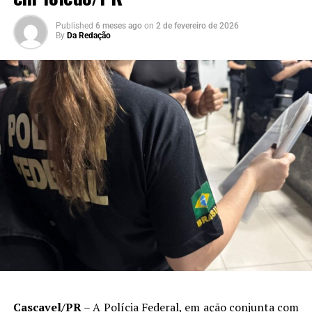
Published
6 meses ago
on
2 de fevereiro de 2026
By
Da Redação
Cascavel/PR
– A Polícia Federal, em ação conjunta com