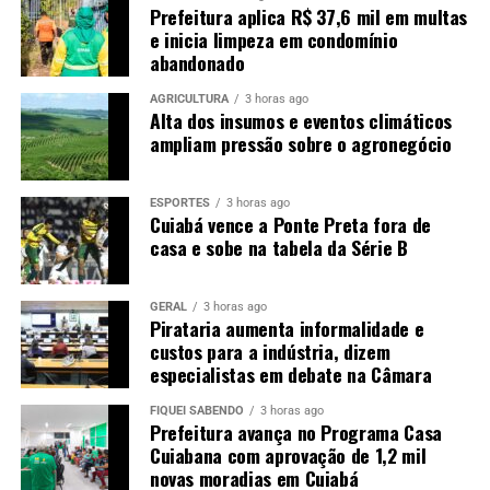
Prefeitura aplica R$ 37,6 mil em multas
e inicia limpeza em condomínio
abandonado
AGRICULTURA
3 horas ago
Alta dos insumos e eventos climáticos
ampliam pressão sobre o agronegócio
ESPORTES
3 horas ago
Cuiabá vence a Ponte Preta fora de
casa e sobe na tabela da Série B
GERAL
3 horas ago
Pirataria aumenta informalidade e
custos para a indústria, dizem
especialistas em debate na Câmara
FIQUEI SABENDO
3 horas ago
Prefeitura avança no Programa Casa
Cuiabana com aprovação de 1,2 mil
novas moradias em Cuiabá