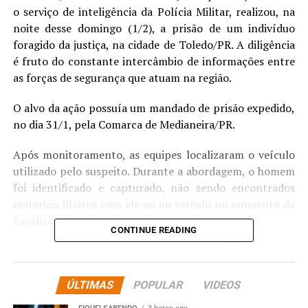
o serviço de inteligência da Polícia Militar, realizou, na
noite desse domingo (1/2), a prisão de um indivíduo
foragido da justiça, na cidade de Toledo/PR. A diligência
é fruto do constante intercâmbio de informações entre
as forças de segurança que atuam na região.
O alvo da ação possuía um mandado de prisão expedido,
no dia 31/1, pela Comarca de Medianeira/PR.
Após monitoramento, as equipes localizaram o veículo
utilizado pelo suspeito. Durante a abordagem, o homem
foi identificado e capturado, não sendo encontrados
materiais ilícitos com ele ou no veículo no momento da
fiscalização.
CONTINUE READING
O preso foi encaminhado à Delegacia da Polícia Civil em
Toledo para os procedimentos de polícia judiciária e
para o fiel cumprimento da ordem judicial.
ÚLTIMAS
POPULAR
VIDEOS