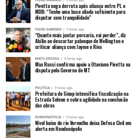
FIQUEI SABENDO
3 horas ago
Comunicação Social da Polícia Federal de Cascavel/PR
Pivetta nega derrota após aliança entre PL e
www.gov.br/pf
MDB: “Tenho uma base aliada suficiente para
disputar com tranquilidade”
Disque denúncia: (45) 3220-6817
FIQUEI SABENDO
3 horas ago
Fonte:
Polícia Federal
“Quanto mais juntar porcaria, vai perder”, diz
Abílio ao descartar palanque de Wellington e
Comentários
criticar aliança com Jayme e Riva
MATO GROSSO
3 horas ago
Max Russi confirma apoio a Otaviano Pivetta na
RELATED TOPICS:
CONTRA
CUMPREM
DESTAQUE
disputa pelo Governo de MT
FORAGIDO
JUSTIÇA
MANDADO
POLÍCIA
POLICIA-NACIONAL
PRISÃO
TOLEDOPR
UP NEXT
POLÍTICA
3 horas ago
PF apura caso de importunação sexual em voo
Prefeitura de Sinop intensifica fiscalização na
Estrada Selene e cobra agilidade na conclusão
DON'T MISS
das obras
Desfiles do Grupo Especial abrem Carnaval com enredos
potentes
RONDONÓPOLIS
3 horas ago
Nível baixo do rio Vermelho deixa Defesa Civil em
alerta em Rondonópolis