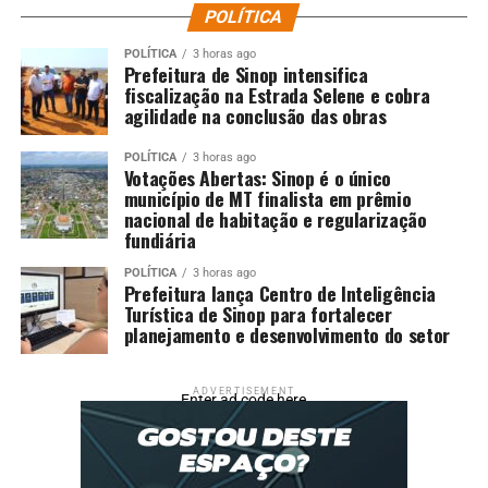
POLÍTICA
POLÍTICA
3 horas ago
Prefeitura de Sinop intensifica
fiscalização na Estrada Selene e cobra
agilidade na conclusão das obras
POLÍTICA
3 horas ago
Votações Abertas: Sinop é o único
município de MT finalista em prêmio
nacional de habitação e regularização
fundiária
POLÍTICA
3 horas ago
Prefeitura lança Centro de Inteligência
Turística de Sinop para fortalecer
planejamento e desenvolvimento do setor
ADVERTISEMENT
Enter ad code here