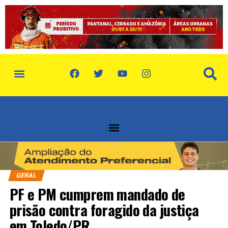
política de privacidade
quem somos
GERAL
PF e PM cumprem mandado de
prisão contra foragido da justiça
em Toledo/PR