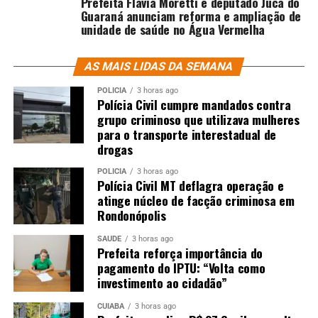
Prefeita Flávia Moretti e deputado Juca do
Guaraná anunciam reforma e ampliação de
unidade de saúde no Água Vermelha
AS MAIS LIDAS DA SEMANA
POLÍCIA
3 horas ago
Polícia Civil cumpre mandados contra
grupo criminoso que utilizava mulheres
para o transporte interestadual de
drogas
POLÍCIA
3 horas ago
Polícia Civil MT deflagra operação e
atinge núcleo de facção criminosa em
Rondonópolis
SAÚDE
3 horas ago
Prefeita reforça importância do
pagamento do IPTU: “Volta como
investimento ao cidadão”
CUIABÁ
3 horas ago