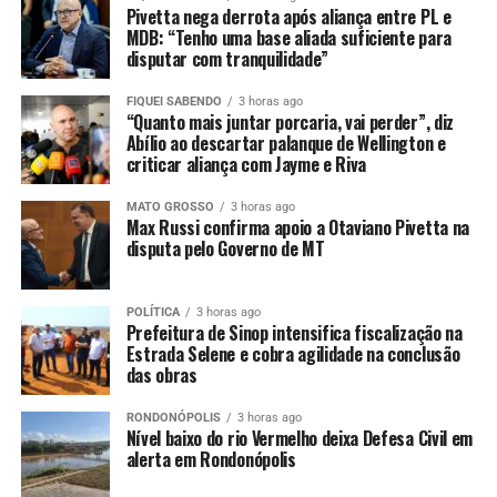
Pivetta nega derrota após aliança entre PL e
A obra integra os investimentos do Governo do Estado
MDB: “Tenho uma base aliada suficiente para
disputar com tranquilidade”
na modernização da Rede Estadual de Ensino, com foco
na ampliação de vagas, melhoria da infraestrutura
FIQUEI SABENDO
3 horas ago
escolar e garantia de ambientes adequados para o
“Quanto mais juntar porcaria, vai perder”, diz
Abílio ao descartar palanque de Wellington e
processo de ensino e aprendizagem.
criticar aliança com Jayme e Riva
Serviço
MATO GROSSO
3 horas ago
Max Russi confirma apoio a Otaviano Pivetta na
O quê: Inauguração da construção da Escola Estadual
disputa pelo Governo de MT
Dr. Joaquim Augusto da Costa Marques
Quando: Quinta-feira, 12 de fevereiro, às 18h
POLÍTICA
3 horas ago
Prefeitura de Sinop intensifica fiscalização na
Estrada Selene e cobra agilidade na conclusão
Onde: Avenida Julio Campos, s/n – Denise – MT, 78380-
das obras
000
RONDONÓPOLIS
3 horas ago
Nível baixo do rio Vermelho deixa Defesa Civil em
Horário: 18h
alerta em Rondonópolis
Fonte:
Governo MT – MT