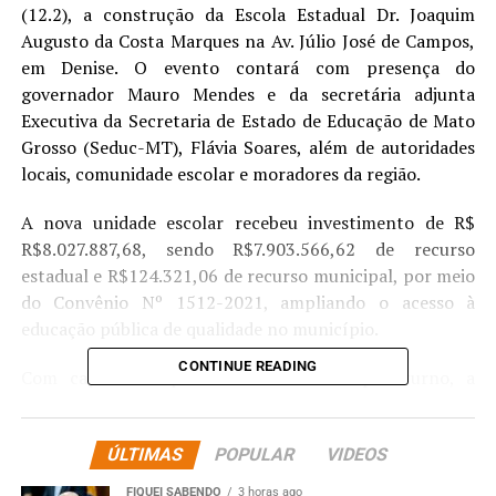
(12.2), a construção da Escola Estadual Dr. Joaquim
Augusto da Costa Marques na Av. Júlio José de Campos,
em Denise. O evento contará com presença do
governador Mauro Mendes e da secretária adjunta
Executiva da Secretaria de Estado de Educação de Mato
Grosso (Seduc-MT), Flávia Soares, além de autoridades
locais, comunidade escolar e moradores da região.
A nova unidade escolar recebeu investimento de R$
R$8.027.887,68, sendo R$7.903.566,62 de recurso
estadual e R$124.321,06 de recurso municipal, por meio
do Convênio Nº 1512-2021, ampliando o acesso à
educação pública de qualidade no município.
CONTINUE READING
Com capacidade para 480 estudantes por turno, a
unidade atende 678 alunos, organizados em 26 turmas.
A escola conta com 16 salas de aula, refeitório e quadra
ÚLTIMAS
POPULAR
VIDEOS
poliesportiva distribuídas em uma área construída de
3.165,78 metros quadrados.
FIQUEI SABENDO
3 horas ago