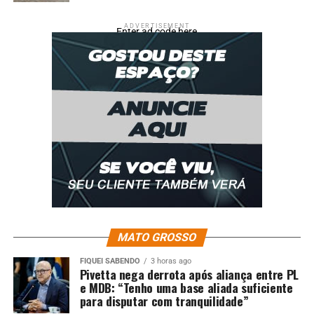
Comentários
ADVERTISEMENT
Enter ad code here
RELATED TOPICS:
AUGUSTO
COSTA
DENISE
DESTAQUE
ESCOLA
ESTADUAL
GOVERNO
INAUGURA
JOAQUIM
MARQUES
MATO
MATO-GROSSO
MATOGROSSO
MT
UP NEXT
Ciopaer e Bombeiros resgatam vítima perdida há três
dias na Floresta Amazônica
DON'T MISS
Sema promove oficina para fortalecer ações de
prevenção ao atropelamento de animais
MATO GROSSO
FIQUEI SABENDO
3 horas ago
Pivetta nega derrota após aliança entre PL
e MDB: “Tenho uma base aliada suficiente
para disputar com tranquilidade”