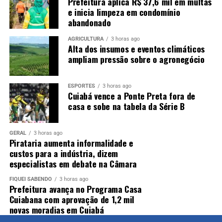
Prefeitura aplica R$ 37,6 mil em multas
e inicia limpeza em condomínio
abandonado
AGRICULTURA
3 horas ago
Alta dos insumos e eventos climáticos
ampliam pressão sobre o agronegócio
ESPORTES
3 horas ago
Cuiabá vence a Ponte Preta fora de
casa e sobe na tabela da Série B
GERAL
3 horas ago
Pirataria aumenta informalidade e
custos para a indústria, dizem
especialistas em debate na Câmara
FIQUEI SABENDO
3 horas ago
Prefeitura avança no Programa Casa
Cuiabana com aprovação de 1,2 mil
novas moradias em Cuiabá