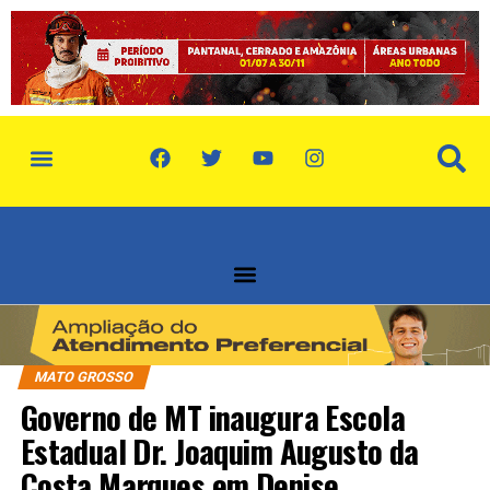
política de privacidade
quem somos
MATO GROSSO
Governo de MT inaugura Escola
Estadual Dr. Joaquim Augusto da
Costa Marques em Denise