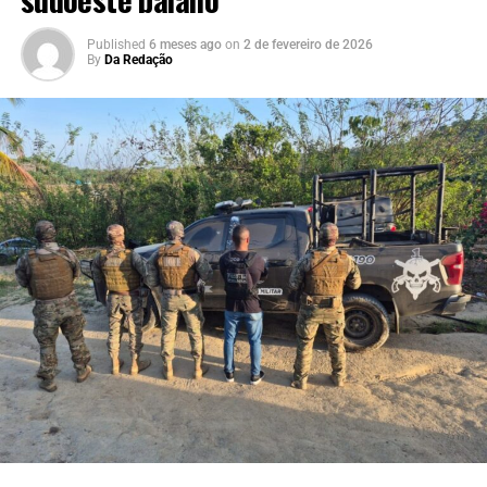
Published
6 meses ago
on
2 de fevereiro de 2026
By
Da Redação