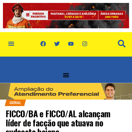
política de privacidade
quem somos
GERAL
FICCO/BA e FICCO/AL alcançam
líder de facção que atuava no
sudoeste baiano