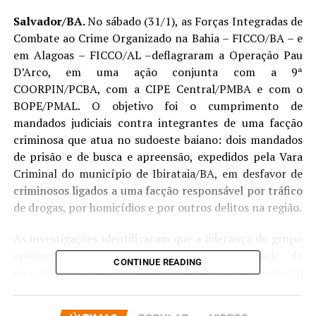
Salvador/BA.
No sábado (31/1), as Forças Integradas de
Combate ao Crime Organizado na Bahia
–
FICCO/BA
–
e
em Alagoas – FICCO/AL
–
deflagraram a Operação Pau
D’Arco, em uma ação conjunta com a 9ª
COORPIN/PCBA, com a CIPE Central/PMBA e com o
BOPE/PMAL. O objetivo foi o cumprimento de
mandados judiciais contra integrantes de uma facção
criminosa que atua no sudoeste baiano: dois mandados
de prisão e de busca e apreensão, expedidos pela Vara
Criminal do município de Ibirataia/BA, em desfavor de
criminosos ligados a uma facção responsável por tráfico
de drogas, por homicídios e por outros delitos na região.
As investigações identificaram que a liderança do grupo
criminoso encontrava-se escondida na cidade de
CONTINUE READING
Flexeiras, de onde ordenava homicídios e comandava o
tráfico de drogas na Bahia. Ele é o principal suspeito de
decretar o homicídio de uma jovem de 22 anos, ocorrido