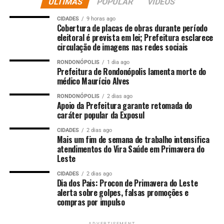
ÚLTIMAS
POPULAR
VIDEOS
em 17 de janeiro deste ano, fato que gerou forte
repercussão em todo o estado.
CIDADES
9 horas ago
Cobertura de placas de obras durante período
eleitoral é prevista em lei; Prefeitura esclarece
Os alvos estavam escondidos em zona rural de difícil
circulação de imagens nas redes sociais
aproximação das equipes policiais. Diante da
complexidade do terreno e da necessidade de uma
RONDONÓPOLIS
1 dia ago
Prefeitura de Rondonópolis lamenta morte do
progressão silenciosa, foi acionada uma equipe do
médico Maurício Alves
Batalhão de Operações Especiais da Polícia Militar de
RONDONÓPOLIS
2 dias ago
Alagoas – BOPE/PMAL, que adentrou pela mata até o
Apoio da Prefeitura garante retomada do
ponto de acesso – que permitiu a chegada das equipes ao
caráter popular da Exposul
local e possibilitou o cumprimento dos mandados.
CIDADES
2 dias ago
Durante a ação, as equipes localizaram o líder e mais
Mais um fim de semana de trabalho intensifica
dois integrantes do grupo criminoso.
atendimentos do Vira Saúde em Primavera do
Leste
Os três indivíduos confrontaram as forças policiais com
CIDADES
2 dias ago
disparos de arma de fogo. Os criminosos foram atingidos
Dia dos Pais: Procon de Primavera do Leste
alerta sobre golpes, falsas promoções e
durante a troca de tiros, socorridos, mas não resistiram
compras por impulso
aos ferimentos. Todo o procedimento decorrente da
intervenção policial foi formalizado na Polícia Civil de
ADVERTISEMENT