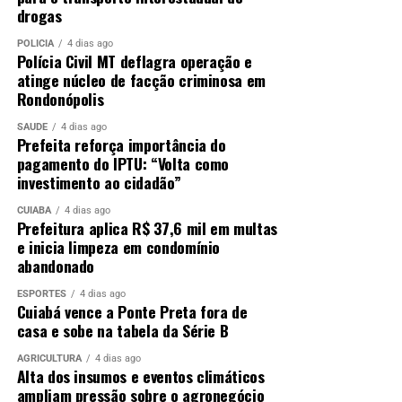
drogas
POLÍCIA
4 dias ago
Polícia Civil MT deflagra operação e
atinge núcleo de facção criminosa em
Rondonópolis
SAÚDE
4 dias ago
Prefeita reforça importância do
pagamento do IPTU: “Volta como
investimento ao cidadão”
CUIABÁ
4 dias ago
Prefeitura aplica R$ 37,6 mil em multas
e inicia limpeza em condomínio
abandonado
ESPORTES
4 dias ago
Cuiabá vence a Ponte Preta fora de
casa e sobe na tabela da Série B
AGRICULTURA
4 dias ago
Alta dos insumos e eventos climáticos
ampliam pressão sobre o agronegócio