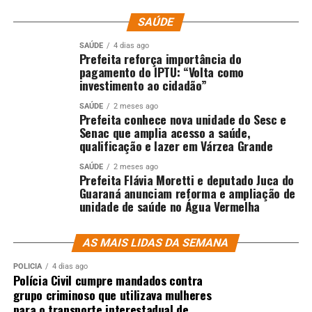
SAÚDE
SAÚDE
4 dias ago
Prefeita reforça importância do
pagamento do IPTU: “Volta como
investimento ao cidadão”
SAÚDE
2 meses ago
Prefeita conhece nova unidade do Sesc e
Senac que amplia acesso a saúde,
qualificação e lazer em Várzea Grande
SAÚDE
2 meses ago
Prefeita Flávia Moretti e deputado Juca do
Guaraná anunciam reforma e ampliação de
unidade de saúde no Água Vermelha
AS MAIS LIDAS DA SEMANA
POLÍCIA
4 dias ago
Polícia Civil cumpre mandados contra
grupo criminoso que utilizava mulheres
para o transporte interestadual de