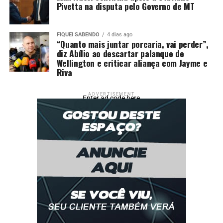
Pivetta na disputa pelo Governo de MT
FIQUEI SABENDO
4 dias ago
“Quanto mais juntar porcaria, vai perder”,
diz Abílio ao descartar palanque de
Wellington e criticar aliança com Jayme e
Riva
ADVERTISEMENT
Enter ad code here