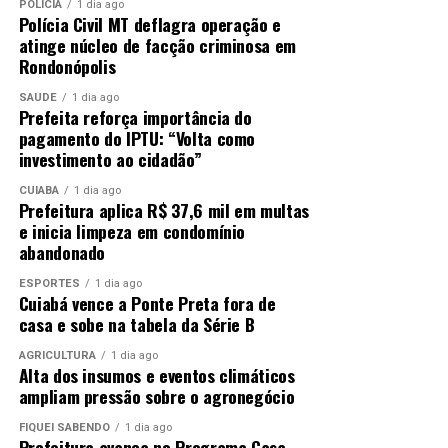
POLÍCIA
1 dia ago
Polícia Civil MT deflagra operação e
atinge núcleo de facção criminosa em
Rondonópolis
SAÚDE
1 dia ago
Prefeita reforça importância do
pagamento do IPTU: “Volta como
investimento ao cidadão”
CUIABÁ
1 dia ago
Prefeitura aplica R$ 37,6 mil em multas
e inicia limpeza em condomínio
abandonado
ESPORTES
1 dia ago
Cuiabá vence a Ponte Preta fora de
casa e sobe na tabela da Série B
AGRICULTURA
1 dia ago
Alta dos insumos e eventos climáticos
ampliam pressão sobre o agronegócio
FIQUEI SABENDO
1 dia ago
Prefeitura avança no Programa Casa