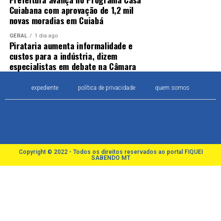
Cuiabana com aprovação de 1,2 mil
novas moradias em Cuiabá
GERAL
1 dia ago
Pirataria aumenta informalidade e
custos para a indústria, dizem
especialistas em debate na Câmara
expediente
política de privacidade
quem somos
Copyright © 2022 - Todos os direitos reservados ao portal FIQUEI
SABENDO MT