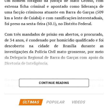
Um homem foragido da Justiça de Mato Grosso, com
extensa ficha criminal e apontado como liderança de
uma facção criminosa atuante em Barra do Garças (509
km a leste de Cuiabá) e com ramificações interestaduais,
foi preso na sexta-feira (30.1), no Distrito Federal.
Com três mandados de prisão em abertos, o procurado,
de 34 anos, é condenado por homicídio qualificado e foi
descoberto na cidade de Brasília durante as
investigações da Polícia Civil mato-grossense, por meio
da Delegacia Regional de Barra do Garças com apoio da
Diretoria de Inteligência.
No momento da prisão o criminoso utilizava documento
CONTINUE READING
falso, razão pela qual, além da prisão por força das
ordens judiciais, ele foi autuado em flagrante por uso de
documento falso.
ÚLTIMAS
POPULAR
VIDEOS
A ação contou com apoio da Delegacia de Repressão ao