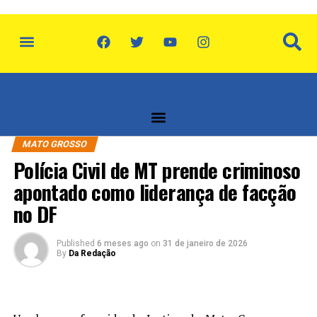
política de privacidade
quem somos
MATO GROSSO
Polícia Civil de MT prende criminoso
apontado como liderança de facção
no DF
Published
6 meses ago
on
31 de janeiro de 2026
By
Da Redação