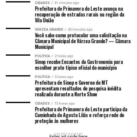
CIDADES
41 minutos ago
Crime Organizado (Draco) do Distrito Federal,
Prefeitura de Primavera do Leste avança na
Ministério Público e Poder Judiciário do Estado de Mato
recuperação de estradas rurais na região da
Vila União
Grosso.
VÁRZEA GRANDE
45 minutos ago
Histórico Criminal
Você sabe como protocolar uma solicitação na
Câmara Municipal de Várzea Grande? — Câmara
Municipal
As diligências da Polícia Civil de Mato Grosso,
apontaram que o suspeito exercia função estratégica
POLÍTICA
2 horas ago
Sinop recebe Encantos da Gastronomia para
dentro da facção sendo responsável por autorizar e
escolher prato típico oficial do município
coordenar ordens violentas, inclusive crimes contra a
vida.
POLÍTICA
5 horas ago
Prefeitura de Sinop e Governo de MT
apresentam resultados de pesquisa inédita
Entre os crimes, está um homicídio ocorrido em agosto
realizada durante a Norte Show
de 2020, contra Adrian Rodrigues do Nascimento, de 36
CIDADES
15 horas ago
anos, cuja autoria e circunstâncias foram esclarecidas
Prefeitura de Primavera do Leste participa da
após investigação técnica e qualificada.
Caminhada do Agosto Lilás e reforça rede de
proteção às mulheres
Esse assassinato foi praticado no contexto de execução
ADVERTISEMENT
Enter ad code here