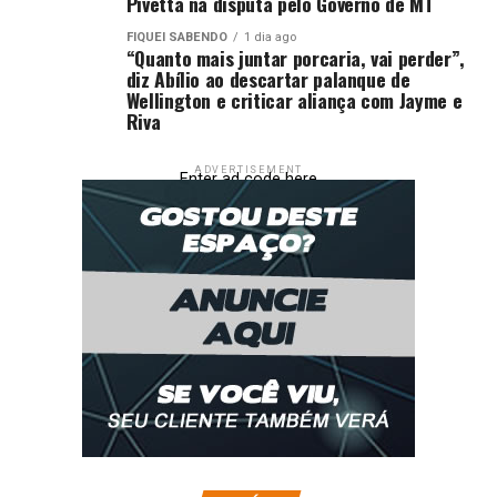
Pivetta na disputa pelo Governo de MT
gravidade dos fatos e da necessidade de garantia da
ordem pública.
FIQUEI SABENDO
1 dia ago
“Quanto mais juntar porcaria, vai perder”,
diz Abílio ao descartar palanque de
Fonte:
Governo MT – MT
Wellington e criticar aliança com Jayme e
Riva
Comentários
ADVERTISEMENT
Enter ad code here
RELATED TOPICS:
APONTADO
CIVIL
COMO
CRIMINOSO
DESTAQUE
FACÇÃO
LIDERANÇA
MATO
MATO-GROSSO
MATOGROSSO
MT
POLÍCIA
PRENDE
UP NEXT
Polícia Civil e Gaeco recuperam insulinas furtadas e
investigam possível crime de peculato
DON'T MISS
Hospital Regional de Sinop realiza cirurgias de coluna
por vídeo biportal