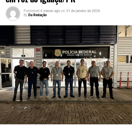
Published
6 meses ago
on
31 de janeiro de 2026
By
Da Redação