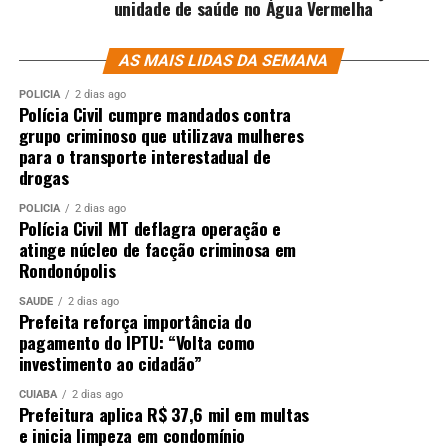
unidade de saúde no Água Vermelha
AS MAIS LIDAS DA SEMANA
POLÍCIA
2 dias ago
Polícia Civil cumpre mandados contra
grupo criminoso que utilizava mulheres
para o transporte interestadual de
drogas
POLÍCIA
2 dias ago
Polícia Civil MT deflagra operação e
atinge núcleo de facção criminosa em
Rondonópolis
SAÚDE
2 dias ago
Prefeita reforça importância do
pagamento do IPTU: “Volta como
investimento ao cidadão”
CUIABÁ
2 dias ago
Prefeitura aplica R$ 37,6 mil em multas
e inicia limpeza em condomínio