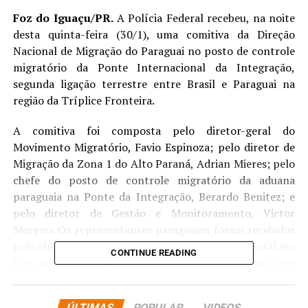
Foz do Iguaçu/PR.
A Polícia Federal recebeu, na noite
desta quinta-feira (30/1), uma comitiva da Direção
Nacional de Migração do Paraguai no posto de controle
migratório da Ponte Internacional da Integração,
segunda ligação terrestre entre Brasil e Paraguai na
região da Tríplice Fronteira.
A comitiva foi composta pelo diretor-geral do
Movimento Migratório, Favio Espinoza; pelo diretor de
Migração da Zona 1 do Alto Paraná, Adrian Mieres; pelo
chefe do posto de controle migratório da aduana
paraguaia na Ponte da Integração, Berardo Benitez; e
pelo diretor de Gestão e Monitoramento, Victor
Moreno. Os representantes paraguaios foram recebidos
pelo chefe do Núcleo de Migração da Polícia Federal em
CONTINUE READING
Foz do Iguaçu, Nelson Machado, acompanhado por
policiais federais que atuam no posto.
ÚLTIMAS
POPULAR
VIDEOS