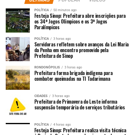
A visita teve como objetivo alinhar e definir protocolos
de atuação conjunta relacionados ao atendimento e à
POLÍTICA
50 minutos ago
fiscalização de ônibus de turismo, que passaram a ser
Festeja Sinop: Prefeitura abre inscrições para
os 34º Jogos Olímpicos e os 3º Jogos
obrigatoriamente fiscalizados na Ponte Internacional da
Paralímpicos
Integração. A quinta-feira marcou o primeiro dia da
nova sistemática de fiscalização para esse tipo de
POLÍTICA
3 horas ago
transporte.
Servidoras refletem sobre avanços da Lei Maria
da Penha em encontro promovido pela
Prefeitura de Sinop
Ao final do primeiro dia de operação, foram
contabilizados mais de mil registros migratórios,
RONDONÓPOLIS
3 horas ago
considerando os procedimentos de entrada e saída do
Prefeitura forma brigada indígena para
combater queimadas na TI Tadarimana
país.
A Polícia Federal orienta que os turistas utilizem e
CIDADES
3 horas ago
preencham previamente o formulário de migração por
Prefeitura de Primavera do Leste informa
meio do aplicativo STI Mobile, medida que contribui
suspensão temporária de serviços tributários
para maior agilidade no processo de fiscalização e para a
redução do tempo de espera nos postos de controle
POLÍTICA
4 horas ago
migratório.
Festeja Sinop: Prefeitura realiza visita técnica