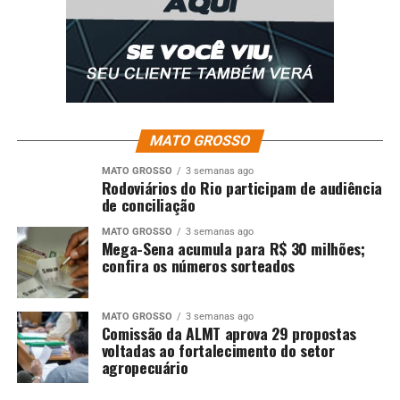
Além da feira, parte da programação inclui ainda um
desfile de moda marcado para o dia 31 de janeiro, que
será conduzido pelo estilista Ronaldo Fraga. Para a
mosaicista Andréa Carrino, uma das homenageadas
desta edição, o evento lança luz sobre seu projeto social.
MATO GROSSO
MATO GROSSO
3 semanas ago
“O meu trabalho, ele se
Rodoviários do Rio participam de audiência
de conciliação
destacou em João Pessoa,
porque foi um trabalho
MATO GROSSO
3 semanas ago
Mega-Sena acumula para R$ 30 milhões;
confira os números sorteados
social que eu tive há 19
anos atrás, com crianças
MATO GROSSO
3 semanas ago
carentes e menores
Comissão da ALMT aprova 29 propostas
voltadas ao fortalecimento do setor
infratores. Então, essas
agropecuário
pessoas eu ensinei o