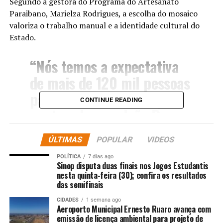
Segundo a gestora do Programa do Artesanato
Paraibano, Marielza Rodrigues, a escolha do mosaico
valoriza o trabalho manual e a identidade cultural do
Estado.
“Nós temos a expectativa
de mais de 120 mil pessoas
passarem no evento, que a
CONTINUE READING
gente sabe que João Pessoa
hoje vive o melhor
ÚLTIMAS
POPULAR
VIDEOS
momento turístico. Todos
POLÍTICA
7 dias ago
os hotéis estão lotados,
Sinop disputa duas finais nos Jogos Estudantis
nesta quinta-feira (30); confira os resultados
todas as companhias
das semifinais
aéreas com voos lotados. A
CIDADES
1 semana ago
gente espera que mais de
Aeroporto Municipal Ernesto Ruaro avança com
emissão de licença ambiental para projeto de