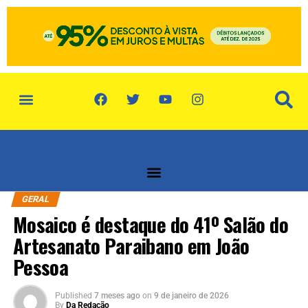
política de privacidade
quem somos
GERAL
Mosaico é destaque do 41º Salão do
Artesanato Paraibano em João
Pessoa
Published
7 meses ago
on
9 de janeiro de 2026
By
Da Redação