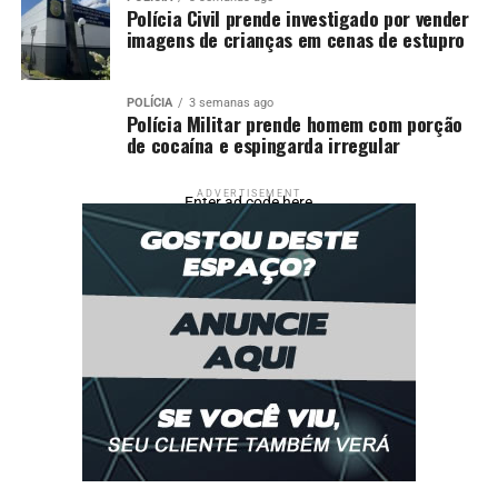
Polícia Civil prende investigado por vender
imagens de crianças em cenas de estupro
Fonte: EBC Cultura
Comentários
POLÍCIA
3 semanas ago
Polícia Militar prende homem com porção
de cocaína e espingarda irregular
RELATED TOPICS:
41º
ARTESANATO
CULTURA
DESTAQUE
JOÃO
MOSAICO
PARAIBANO
PESSOA
ADVERTISEMENT
SALÃO
Enter ad code here
UP NEXT
PF cumpre mandados de busca e apreensão em
investigação de tortura
DON'T MISS
PF apreende mercadorias contrabandeadas em Novo
Mundo/MS