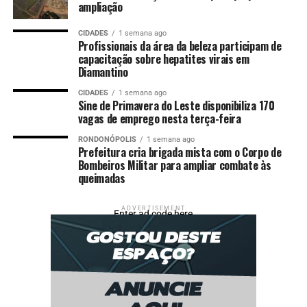
120 mil pessoas passem
ampliação
por aqui. São 6 mil metros
CIDADES
1 semana ago
Profissionais da área da beleza participam de
de área construída, toda
capacitação sobre hepatites virais em
climatizada, como vocês
Diamantino
estão vendo, com ar-
CIDADES
1 semana ago
Sine de Primavera do Leste disponibiliza 170
condicionado, bebedouro,
vagas de emprego nesta terça-feira
os áudios ao longo do
RONDONÓPOLIS
1 semana ago
Prefeitura cria brigada mista com o Corpo de
percurso, para que não só o
Bombeiros Militar para ampliar combate às
queimadas
artesão, mas como
visitante e o turista não
ADVERTISEMENT
Enter ad code here
passem cedo nesse calor
enorme. Então, a gente está
preparando com muito
carinho para recebê-los.”