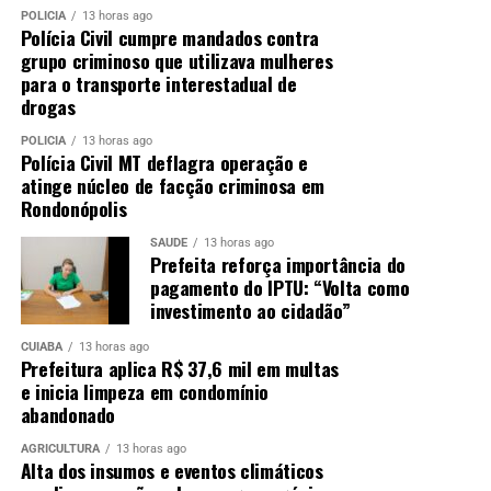
POLÍCIA
13 horas ago
Polícia Civil cumpre mandados contra
grupo criminoso que utilizava mulheres
para o transporte interestadual de
drogas
POLÍCIA
13 horas ago
Polícia Civil MT deflagra operação e
atinge núcleo de facção criminosa em
Rondonópolis
SAÚDE
13 horas ago
Prefeita reforça importância do
pagamento do IPTU: “Volta como
investimento ao cidadão”
CUIABÁ
13 horas ago
Prefeitura aplica R$ 37,6 mil em multas
e inicia limpeza em condomínio
abandonado
AGRICULTURA
13 horas ago
Alta dos insumos e eventos climáticos