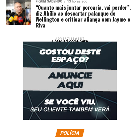
FIQUEI SABENDO
13 horas ago
“Quanto mais juntar porcaria, vai perder”,
diz Abílio ao descartar palanque de
Wellington e criticar aliança com Jayme e
Riva
ADVERTISEMENT
Enter ad code here
Pelourinho, no Centro Histórico de Salvador, por Márcio
POLÍCIA
Filho / MTUR