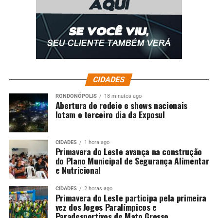
de capital de giro, entraves burocráticos e falta de
reconhecimento de valor simbólico dos produtos são os
principais desafios.
CIDADES
RONDONÓPOLIS
18 minutos ago
Abertura do rodeio e shows nacionais
lotam o terceiro dia da Exposul
CIDADES
1 hora ago
Primavera do Leste avança na construção
do Plano Municipal de Segurança Alimentar
e Nutricional
CIDADES
2 horas ago
Primavera do Leste participa pela primeira
vez dos Jogos Paralímpicos e
Paradesportivos de Mato Grosso