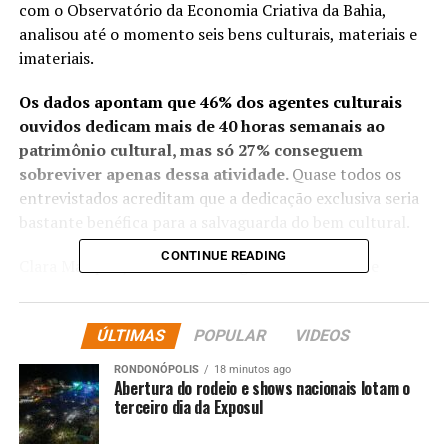
com o Observatório da Economia Criativa da Bahia,
analisou até o momento seis bens culturais, materiais e
imateriais.
Os dados apontam que 46% dos agentes culturais
ouvidos dedicam mais de 40 horas semanais ao
patrimônio cultural, mas só 27% conseguem
sobreviver apenas dessa atividade.
Quase todos os
entrevistados acreditam que a dedicação exclusiva seria
bastante benéfica para a salvaguarda do bem cultural.
CONTINUE READING
Clara Marques, coordenadora-geral de Fomento e
Economia do Patrimônio do Iphan, destaca a relevância
do setor criativo, que corresponde a 3% do Produto
ÚLTIMAS
POPULAR
VIDEOS
Interno Bruto do país, e ressalta a importância dessa
pesquisa.
RONDONÓPOLIS
18 minutos ago
Abertura do rodeio e shows nacionais lotam o
terceiro dia da Exposul
“Nosso maior objetivo com