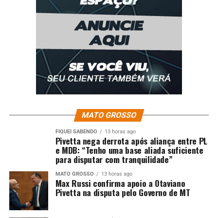
agentes culturais, isso pode
mudar a direção da atuação
dos governos federal,
estaduais e municipais com
a preservação e
salvaguarda do patrimônio
cultural brasileiro.”
MATO GROSSO
FIQUEI SABENDO
13 horas ago
Pivetta nega derrota após aliança entre PL
e MDB: “Tenho uma base aliada suficiente
para disputar com tranquilidade”
MATO GROSSO
13 horas ago
Max Russi confirma apoio a Otaviano
Pivetta na disputa pelo Governo de MT