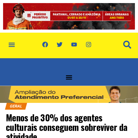
política de privacidade
quem somos
GERAL
Menos de 30% dos agentes
culturais conseguem sobreviver da
atividade