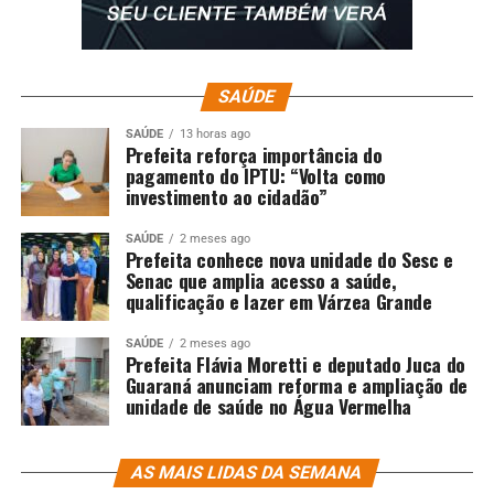
apreende carga de cigarros contrabandeados
DON'T MISS
PF detém estrangeiro por ato obsceno, prende dois
homens por tráfico internacional de drogas e cumpre
SAÚDE
um mandado de prisão
SAÚDE
13 horas ago
Prefeita reforça importância do
pagamento do IPTU: “Volta como
investimento ao cidadão”
SAÚDE
2 meses ago
Prefeita conhece nova unidade do Sesc e
Senac que amplia acesso a saúde,
qualificação e lazer em Várzea Grande
SAÚDE
2 meses ago
Prefeita Flávia Moretti e deputado Juca do
Guaraná anunciam reforma e ampliação de
unidade de saúde no Água Vermelha
AS MAIS LIDAS DA SEMANA