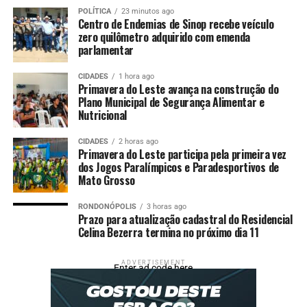
esse estudo é subsidiar
POLÍTICA
23 minutos ago
políticas públicas. Quando
Centro de Endemias de Sinop recebe veículo
zero quilômetro adquirido com emenda
a gente atesta que 64 %
parlamentar
dos entrevistados veem a
CIDADES
1 hora ago
suficientabilidade
Primavera do Leste avança na construção do
Plano Municipal de Segurança Alimentar e
econômica como o maior
Nutricional
risco ou ameaça à
CIDADES
2 horas ago
Primavera do Leste participa pela primeira vez
continuidade do patrimônio
dos Jogos Paralímpicos e Paradesportivos de
cultural, e consideram que
Mato Grosso
os principais apoios do
RONDONÓPOLIS
3 horas ago
Prazo para atualização cadastral do Residencial
Estado deveriam envolver a
Celina Bezerra termina no próximo dia 11
geração de renda,
ADVERTISEMENT
lançamento de editais e
Enter ad code here
aposentadoria para esses