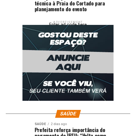
técnica à Praia do Cortado para
planejamento do evento
ADVERTISEMENT
Enter ad code here
SAÚDE
SAÚDE
2 dias ago
Prefeita reforça importância do
pagamento do IPTU: “Volta como