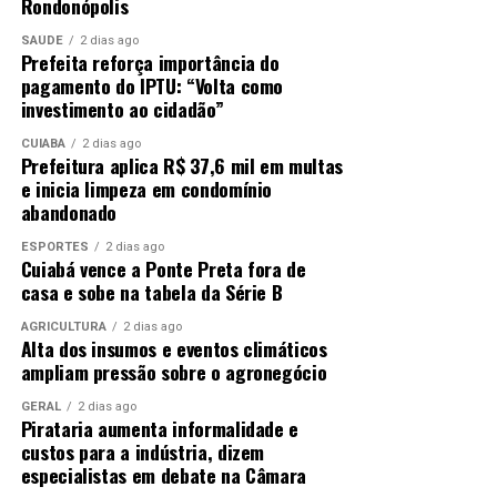
Rondonópolis
SAÚDE
2 dias ago
Prefeita reforça importância do
pagamento do IPTU: “Volta como
investimento ao cidadão”
CUIABÁ
2 dias ago
Prefeitura aplica R$ 37,6 mil em multas
e inicia limpeza em condomínio
abandonado
ESPORTES
2 dias ago
Cuiabá vence a Ponte Preta fora de
casa e sobe na tabela da Série B
AGRICULTURA
2 dias ago
Alta dos insumos e eventos climáticos
ampliam pressão sobre o agronegócio
GERAL
2 dias ago
Pirataria aumenta informalidade e
custos para a indústria, dizem
especialistas em debate na Câmara