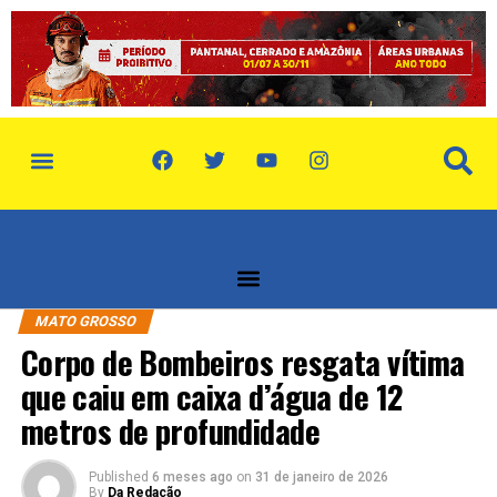
MATO GROSSO
Corpo de Bombeiros resgata vítima
que caiu em caixa d’água de 12
metros de profundidade
Published
6 meses ago
on
31 de janeiro de 2026
By
Da Redação