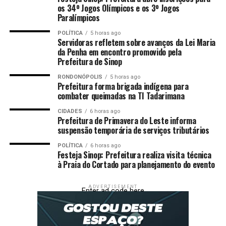
os 34º Jogos Olímpicos e os 3º Jogos
Paralímpicos
POLÍTICA
5 horas ago
Servidoras refletem sobre avanços da Lei Maria
da Penha em encontro promovido pela
Prefeitura de Sinop
RONDONÓPOLIS
5 horas ago
Prefeitura forma brigada indígena para
combater queimadas na TI Tadarimana
CIDADES
6 horas ago
Prefeitura de Primavera do Leste informa
suspensão temporária de serviços tributários
POLÍTICA
6 horas ago
Festeja Sinop: Prefeitura realiza visita técnica
à Praia do Cortado para planejamento do evento
ADVERTISEMENT
Enter ad code here