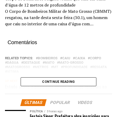
d’água de 12 metros de profundidade
O Corpo de Bombeiros Militar de Mato Grosso (CBMMT)
resgatou, na tarde desta sexta-feira (30.1), um homem
que caiu no interior de uma caixa d’água com…
Comentários
RELATED TOPICS:
BOMBEIROS
CAIU
CAIXA
CORPO
DÁGUA
DESTAQUE
MATO
MATO-GROSSO
MATOGROSSO
METROS
MT
PROFUNDIDADE
RESGATA
VÍTIMA
UP NEXT
CONTINUE READING
Estudo avalia a eficiência do uso de luzes forenses na
detecção de hematomas em pessoas negras
DON'T MISS
ÚLTIMAS
POPULAR
VIDEOS
Seduc inicia ano letivo de 2026 com foco na
permanência escolar e combate à evasão
POLÍTICA
3 horas ago
Festeja Sinop: Prefeitura abre inscrições para