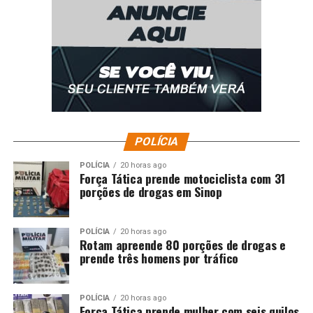
RELATED TOPICS:
AMPLIA
ASSEMBLEIA
AUDIÊNCIA
DESTAQUE
ESTADO
INTERIOR
PARA
POLÍTICA
POLITICA-MT
UP NEXT
Rádio Assembleia articula novidades para 2026 com
foco em música e integração nacional
DON'T MISS
ALMT reconhece contribuição de personalidades de
diversas áreas
POLÍCIA
POLÍCIA
20 horas ago
Força Tática prende motociclista com 31
porções de drogas em Sinop
POLÍCIA
20 horas ago
Rotam apreende 80 porções de drogas e
prende três homens por tráfico
POLÍCIA
20 horas ago
Força Tática prende mulher com seis quilos