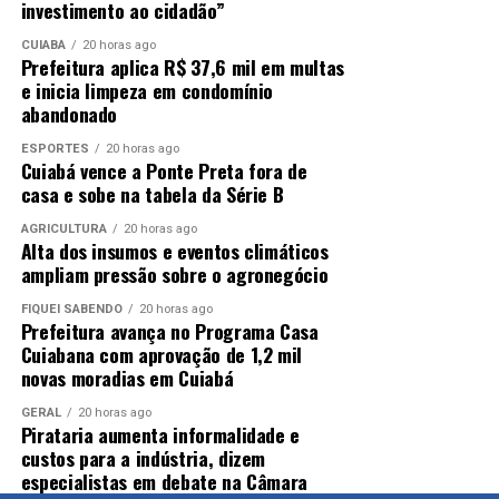
investimento ao cidadão”
CUIABÁ
20 horas ago
Prefeitura aplica R$ 37,6 mil em multas
e inicia limpeza em condomínio
abandonado
ESPORTES
20 horas ago
Cuiabá vence a Ponte Preta fora de
casa e sobe na tabela da Série B
AGRICULTURA
20 horas ago
Alta dos insumos e eventos climáticos
ampliam pressão sobre o agronegócio
FIQUEI SABENDO
20 horas ago
Prefeitura avança no Programa Casa
Cuiabana com aprovação de 1,2 mil
novas moradias em Cuiabá
GERAL
20 horas ago
Pirataria aumenta informalidade e
custos para a indústria, dizem
especialistas em debate na Câmara