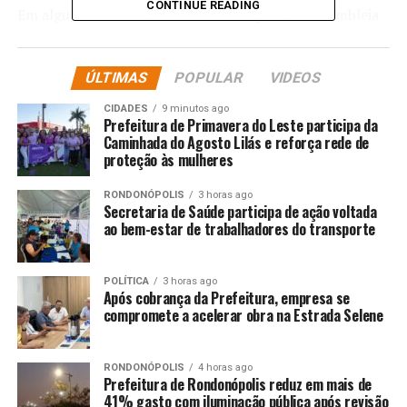
CONTINUE READING
Em algumas cidades, como Rondonópolis, a Assembleia
Legislativa conta com a colaboração da Universidade
Federal de Mato Grosso. É importante ressaltar que a
ÚLTIMAS
POPULAR
VIDEOS
expansão faz parte do projeto Digitaliza Brasil, iniciativa
do governo federal que estabeleceu as diretrizes para a
CIDADES
9 minutos ago
conclusão do processo de digitalização da transmissão
Prefeitura de Primavera do Leste participa da
Caminhada do Agosto Lilás e reforça rede de
de televisão analógica no Brasil. Incluindo Sapezal, que
proteção às mulheres
está operando em caráter experimental, mas onde
nosso sinal já está disponível, essa expansão foi
RONDONÓPOLIS
3 horas ago
viabilizada por meio da parceria com esse programa
Secretaria de Saúde participa de ação voltada
ao bem-estar de trabalhadores do transporte
federal que envolve a Assembleia Legislativa, a Câmara
de Vereadores, a Rede Legislativa, por meio da Câmara
dos Deputados e, evidentemente, o governo federal.
POLÍTICA
3 horas ago
Após cobrança da Prefeitura, empresa se
Esses são os parceiros do programa”, explicou o
compromete a acelerar obra na Estrada Selene
superintendente da TVAL, Jaime Neto, que também
destacou o empenho da gerência técnica da TVAL para
que essa expansão seja possível.
RONDONÓPOLIS
4 horas ago
Prefeitura de Rondonópolis reduz em mais de
41% gasto com iluminação pública após revisão
Conforme o superintendente, Sapezal foi o primeiro