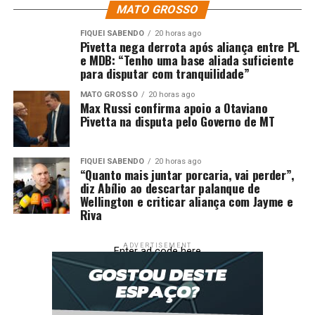
MATO GROSSO
30.1 (em alta definição) e 3.2 (dentro da rede legislativa).
O canal 30.1 é o principal canal da TV Assembleia,
FIQUEI SABENDO
20 horas ago
Pivetta nega derrota após aliança entre PL
transmitindo em Cuiabá e Várzea Grande. No interior do
e MDB: “Tenho uma base aliada suficiente
estado, a programação é transmitida pelo canal 9.2.
para disputar com tranquilidade”
“A expectativa para 2026 é expandir a cobertura da TV
MATO GROSSO
20 horas ago
Max Russi confirma apoio a Otaviano
Assembleia priorizando os principais polos e municípios.
Pivetta na disputa pelo Governo de MT
As iniciativas de expansão que não forem concluídas
este ano deverão ter continuidade, possivelmente a
partir do final de 2026 ou em 2027. Isso tudo graças ao
FIQUEI SABENDO
20 horas ago
“Quanto mais juntar porcaria, vai perder”,
apoio da Mesa Diretora e também à parceria com as
diz Abílio ao descartar palanque de
câmaras municipais, que passam a ganhar mais um canal
Wellington e criticar aliança com Jayme e
Riva
digital aberto”, finalizou Neto.
Fonte:
ALMT – MT
ADVERTISEMENT
Enter ad code here
Comentários