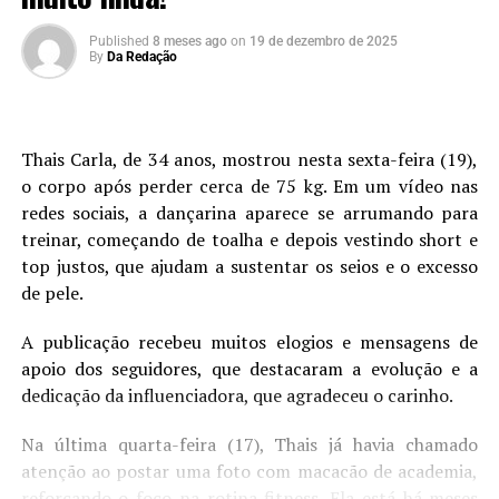
Published
8 meses ago
on
19 de dezembro de 2025
By
Da Redação
Thais Carla, de 34 anos, mostrou nesta sexta-feira (19),
o corpo após perder cerca de 75 kg. Em um vídeo nas
redes sociais, a dançarina aparece se arrumando para
treinar, começando de toalha e depois vestindo short e
top justos, que ajudam a sustentar os seios e o excesso
de pele.
A publicação recebeu muitos elogios e mensagens de
apoio dos seguidores, que destacaram a evolução e a
dedicação da influenciadora, que agradeceu o carinho.
Na última quarta-feira (17), Thais já havia chamado
atenção ao postar uma foto com macacão de academia,
reforçando o foco na rotina fitness. Ela está há meses