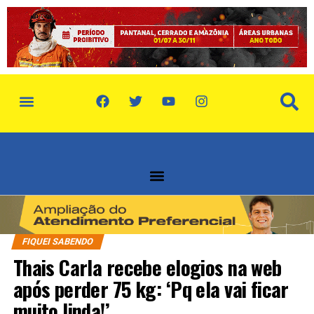
política de privacidade
quem somos
FIQUEI SABENDO
Thais Carla recebe elogios na web
após perder 75 kg: ‘Pq ela vai ficar
muito linda!’