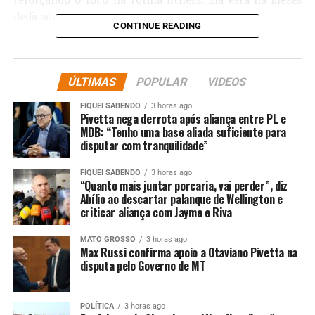
dedicada ao emagrecimento.
CONTINUE READING
Comentários
ÚLTIMAS
POPULAR
VIDEOS
RELATED TOPICS:
APÓS
CARLA
DESTAQUE
ELA
ELOGIOS
ENTRETENIMENTO
FICAR
LINDA
MUITO
FIQUEI SABENDO
3 horas ago
PERDER
RECEBE
Pivetta nega derrota após aliança entre PL e
THAIS
VAI
WEB
MDB: “Tenho uma base aliada suficiente para
UP NEXT
disputar com tranquilidade”
Casa dos artistas recebe visita de Sylvia Massari no
Retiro dos Artistas: ‘Carinho’
FIQUEI SABENDO
3 horas ago
“Quanto mais juntar porcaria, vai perder”, diz
DON'T MISS
Abílio ao descartar palanque de Wellington e
Bella Longuinho mostra resultado de procedimento
criticar aliança com Jayme e Riva
estético nos glúteos
MATO GROSSO
3 horas ago
Max Russi confirma apoio a Otaviano Pivetta na
disputa pelo Governo de MT
POLÍTICA
3 horas ago