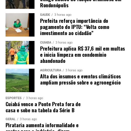
Rondonópolis
SAÚDE
3 horas ago
Prefeita reforça importância do
pagamento do IPTU: “Volta como
investimento ao cidadão”
CUIABÁ
3 horas ago
Prefeitura aplica R$ 37,6 mil em multas
e inicia limpeza em condomínio
abandonado
AGRICULTURA
3 horas ago
Alta dos insumos e eventos climáticos
ampliam pressão sobre o agronegócio
ESPORTES
3 horas ago
Cuiabá vence a Ponte Preta fora de
casa e sobe na tabela da Série B
GERAL
3 horas ago
Pirataria aumenta informalidade e
custos para a indústria, dizem