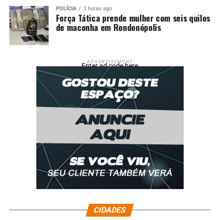
POLÍCIA
3 horas ago
Força Tática prende mulher com seis quilos
de maconha em Rondonópolis
ADVERTISEMENT
Enter ad code here
CIDADES