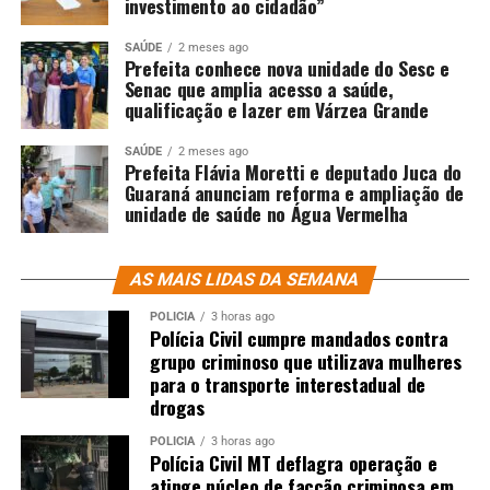
investimento ao cidadão”
SAÚDE
2 meses ago
Prefeita conhece nova unidade do Sesc e
Senac que amplia acesso a saúde,
qualificação e lazer em Várzea Grande
SAÚDE
2 meses ago
Prefeita Flávia Moretti e deputado Juca do
Guaraná anunciam reforma e ampliação de
unidade de saúde no Água Vermelha
AS MAIS LIDAS DA SEMANA
POLÍCIA
3 horas ago
Polícia Civil cumpre mandados contra
grupo criminoso que utilizava mulheres
para o transporte interestadual de
drogas
POLÍCIA
3 horas ago
Polícia Civil MT deflagra operação e
atinge núcleo de facção criminosa em