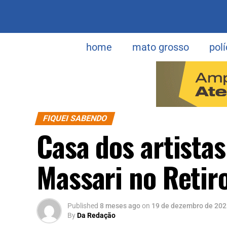
home
mato grosso
polí
FIQUEI SABENDO
Casa dos artistas
Massari no Retiro
Published
8 meses ago
on
19 de dezembro de 202
By
Da Redação