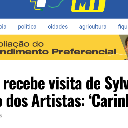
cia
política
cidades
agricultura
fiq
 recebe visita de Syl
 dos Artistas: ‘Carin
5