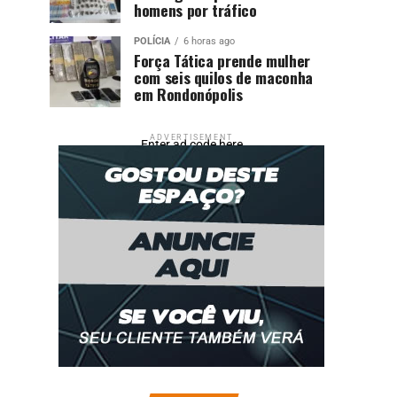
homens por tráfico
POLÍCIA
6 horas ago
Força Tática prende mulher
com seis quilos de maconha
em Rondonópolis
ADVERTISEMENT
Enter ad code here