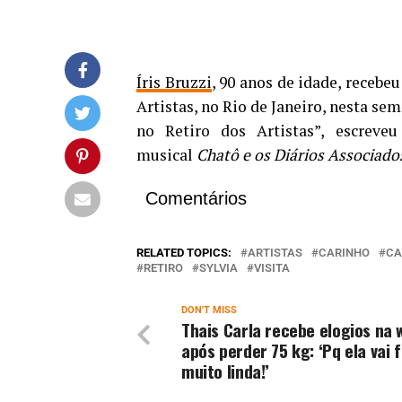
Íris Bruzzi
, 90 anos de idade, recebeu 
Artistas, no Rio de Janeiro, nesta se
no Retiro dos Artistas”, escreve
musical
Chatô e os Diários Associado
Comentários
RELATED TOPICS:
ARTISTAS
CARINHO
CA
RETIRO
SYLVIA
VISITA
DON'T MISS
Thais Carla recebe elogios na 
após perder 75 kg: ‘Pq ela vai f
muito linda!’