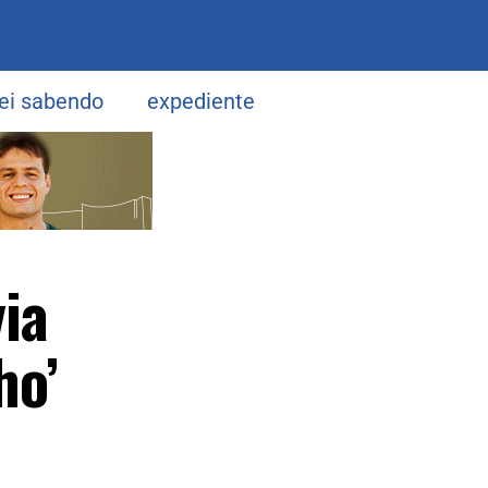
uei sabendo
expediente
via
ho’