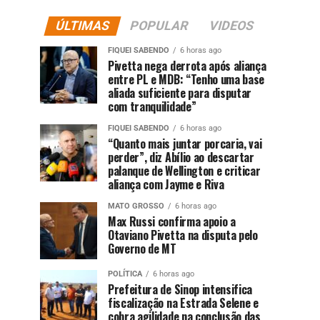
ÚLTIMAS
POPULAR
VIDEOS
FIQUEI SABENDO
6 horas ago
Pivetta nega derrota após aliança
entre PL e MDB: “Tenho uma base
aliada suficiente para disputar
com tranquilidade”
FIQUEI SABENDO
6 horas ago
“Quanto mais juntar porcaria, vai
perder”, diz Abílio ao descartar
palanque de Wellington e criticar
aliança com Jayme e Riva
MATO GROSSO
6 horas ago
Max Russi confirma apoio a
Otaviano Pivetta na disputa pelo
Governo de MT
POLÍTICA
6 horas ago
Prefeitura de Sinop intensifica
fiscalização na Estrada Selene e
cobra agilidade na conclusão das