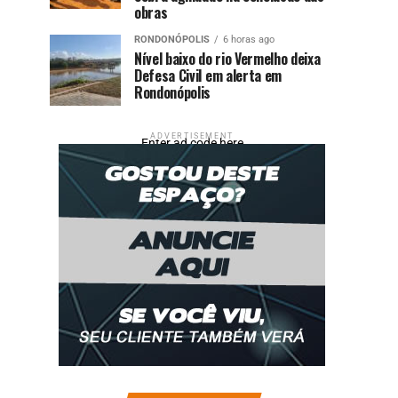
obras
RONDONÓPOLIS
6 horas ago
Nível baixo do rio Vermelho deixa
Defesa Civil em alerta em
Rondonópolis
ADVERTISEMENT
Enter ad code here