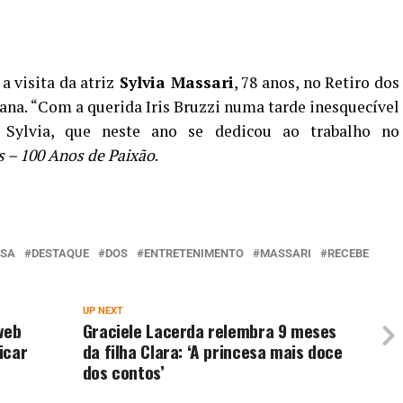
a visita da atriz
Sylvia Massari
, 78 anos, no Retiro dos
mana. “Com a querida Iris Bruzzi numa tarde inesquecível
u Sylvia, que neste ano se dedicou ao trabalho no
s – 100 Anos de Paixão
.
SA
DESTAQUE
DOS
ENTRETENIMENTO
MASSARI
RECEBE
UP NEXT
web
Graciele Lacerda relembra 9 meses
icar
da filha Clara: ‘A princesa mais doce
dos contos’