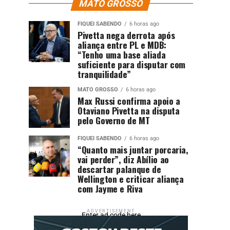
MATO GROSSO
FIQUEI SABENDO
6 horas ago
Pivetta nega derrota após
aliança entre PL e MDB:
“Tenho uma base aliada
suficiente para disputar com
tranquilidade”
MATO GROSSO
6 horas ago
Max Russi confirma apoio a
Otaviano Pivetta na disputa
pelo Governo de MT
FIQUEI SABENDO
6 horas ago
“Quanto mais juntar porcaria,
vai perder”, diz Abílio ao
descartar palanque de
Wellington e criticar aliança
com Jayme e Riva
ADVERTISEMENT
Enter ad code here