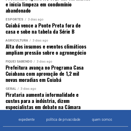
e inicia limpeza em condomínio
abandonado
ESPORTES
3 dias ago
Cuiabá vence a Ponte Preta fora de
casa e sobe na tabela da Série B
AGRICULTURA
3 dias ago
Alta dos insumos e eventos climáticos
ampliam pressão sobre o agronegócio
FIQUEI SABENDO
3 dias ago
Prefeitura avança no Programa Casa
Cuiabana com aprovação de 1,2 mil
novas moradias em Cuiabá
GERAL
3 dias ago
Pirataria aumenta informalidade e
custos para a indústria, dizem
especialistas em debate na Câmara
expediente
política de privacidade
quem somos