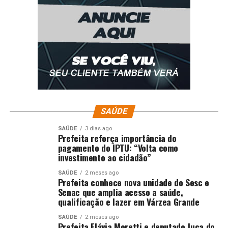
SAÚDE
SAÚDE
3 dias ago
Prefeita reforça importância do
pagamento do IPTU: “Volta como
investimento ao cidadão”
SAÚDE
2 meses ago
Prefeita conhece nova unidade do Sesc e
Senac que amplia acesso a saúde,
qualificação e lazer em Várzea Grande
SAÚDE
2 meses ago
Prefeita Flávia Moretti e deputado Juca do