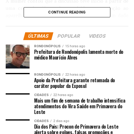
A mulher contou que a discussão teve início a partir de
uma crise de ciúmes do envolvido, com relação ao
CONTINUE READING
aparelho celular e as redes sociais da vítima. Em dado
momento, o homem proferiu ameaças de morte e
palavras de baixo calão.
ÚLTIMAS
POPULAR
VIDEOS
O suspeito passou agredi-la com diversos golpes de
RONDONÓPOLIS
15 horas ago
capacete. A mulher caiu ao chão e passou a ser agredida
Prefeitura de Rondonópolis lamenta morte do
ainda com socos e chutes. Ela revelou que situações
médico Maurício Alves
como essa já ocorreram anteriormente. O homem foi
abordado, detido e conduzido à delegacia para registro
RONDONÓPOLIS
22 horas ago
do boletim de ocorrência.
Apoio da Prefeitura garante retomada do
caráter popular da Exposul
Disque-denúncia
CIDADES
22 horas ago
Mais um fim de semana de trabalho intensifica
A sociedade pode contribuir com as ações da Polícia
atendimentos do Vira Saúde em Primavera do
Leste
Militar de qualquer cidade do Estado, sem precisar se
identificar, por meio do 190 ou 0800.065.3939.
CIDADES
2 dias ago
Dia dos Pais: Procon de Primavera do Leste
alerta sobre golpes, falsas promoções e
Fonte:
Governo MT – MT