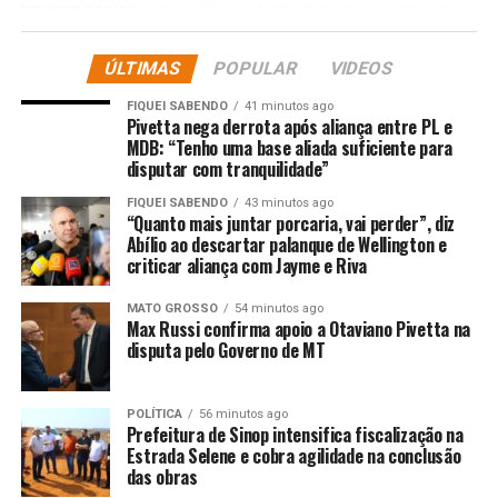
RELATED TOPICS:
AUDIÊNCIA
DESTAQUE
IMPLANTAÇÃO
MATO
MATO-GROSSO
MATOGROSSO
MATRINCHÃ
MT
PARA
PCH
PEDRA
PONTE
PROMOVE
PÚBLICA
RIO
ÚLTIMAS
POPULAR
VIDEOS
SEMA
FIQUEI SABENDO
41 minutos ago
UP NEXT
Pivetta nega derrota após aliança entre PL e
Gratificação por Resultado da Educação será paga
MDB: “Tenho uma base aliada suficiente para
nesta sexta-feira (19) com investimento de R$ 215,4
disputar com tranquilidade”
milhões
FIQUEI SABENDO
43 minutos ago
DON'T MISS
“Quanto mais juntar porcaria, vai perder”, diz
Fiscalização do TCE-MT reforça segurança no
Abílio ao descartar palanque de Wellington e
transporte escolar de Primavera do Leste
criticar aliança com Jayme e Riva
MATO GROSSO
54 minutos ago
Max Russi confirma apoio a Otaviano Pivetta na
disputa pelo Governo de MT
POLÍTICA
56 minutos ago
Prefeitura de Sinop intensifica fiscalização na
Estrada Selene e cobra agilidade na conclusão
das obras