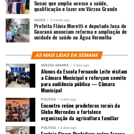
Senac que amplia acesso a saúde,
qualificação e lazer em Várzea Grande
SAÚDE
2 meses ago
Prefeita Flávia Moretti e deputado Juca do
Guaraná anunciam reforma e ampliação de
unidade de saúde no Água Vermelha
AS MAIS LIDAS DA SEMANA
VÁRZEA GRANDE
6 dias ago
Alunos da Escola Fernando Leite visitam
a Câmara Municipal e reforçam convite
para audiência pública — Câmara
Municipal
POLÍTICA
6 dias ago
Encontro reúne produtoras rurais da
Gleba Mercedes e fortalece
organização da agricultura familiar
POLÍTICA
6 dias ago
Festeja Sinop: Prefeitura reúne Forças