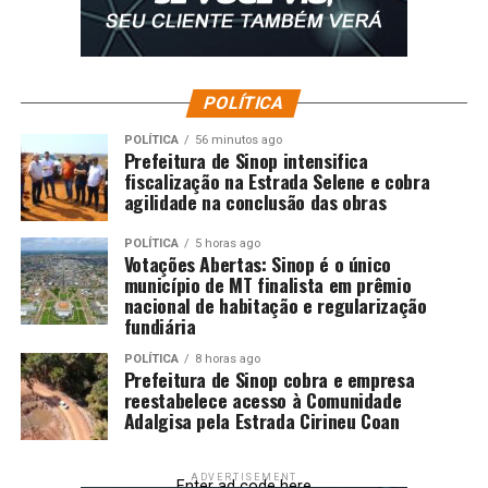
POLÍTICA
POLÍTICA
56 minutos ago
Prefeitura de Sinop intensifica
fiscalização na Estrada Selene e cobra
agilidade na conclusão das obras
POLÍTICA
5 horas ago
Votações Abertas: Sinop é o único
município de MT finalista em prêmio
nacional de habitação e regularização
fundiária
POLÍTICA
8 horas ago
Prefeitura de Sinop cobra e empresa
reestabelece acesso à Comunidade
Adalgisa pela Estrada Cirineu Coan
ADVERTISEMENT
Enter ad code here