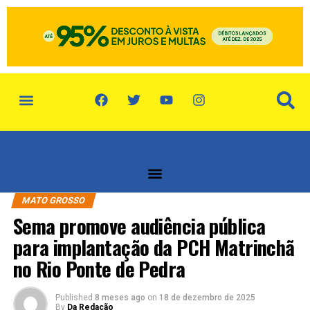
MATO GROSSO
Sema promove audiência pública
para implantação da PCH Matrinchã
no Rio Ponte de Pedra
Published
8 meses ago
on
18 de dezembro de 2025
By
Da Redação