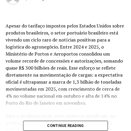
Apesar do tarifaço impostos pelos Estados Unidos sobre
produtos brasileiros, o setor portuário brasileiro está
vivendo um ciclo raro de notícias positivas para a
logística do agronegócio. Entre 2024 e 2025, o
Ministério de Portos e Aeroportos consolidou um
volume recorde de concessões e autorizações, somando
quase R$ 300 bilhões de reais. Esse esforço se reflete
diretamente na movimentação de cargas: a expectativa
oficial é ultrapassar a marca de 1,3 bilhão de toneladas
movimentadas em 2025, com crescimento de cerca de
4% no volume nacional em outubro e alta de 14% no
Porto do Rio de Janeiro em novembro.
Para o produtor rural, esses números significam, na
prática, mais capacidade para escoar grãos, carnes,
CONTINUE READING
açúcar, celulose e outros produtos do campo, num