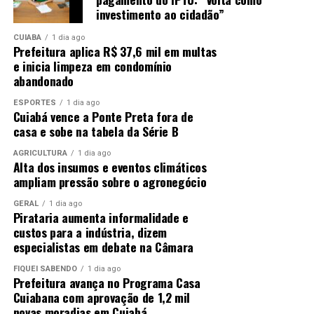
investimento ao cidadão”
CUIABÁ
1 dia ago
Prefeitura aplica R$ 37,6 mil em multas
e inicia limpeza em condomínio
abandonado
ESPORTES
1 dia ago
Cuiabá vence a Ponte Preta fora de
casa e sobe na tabela da Série B
AGRICULTURA
1 dia ago
Alta dos insumos e eventos climáticos
ampliam pressão sobre o agronegócio
GERAL
1 dia ago
Pirataria aumenta informalidade e
custos para a indústria, dizem
especialistas em debate na Câmara
FIQUEI SABENDO
1 dia ago
Prefeitura avança no Programa Casa
Cuiabana com aprovação de 1,2 mil
novas moradias em Cuiabá