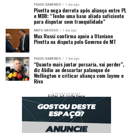
de recursos públicos e privados, reforçando a posição do
FIQUEI SABENDO
1 dia ago
Pivetta nega derrota após aliança entre PL
Rio de Janeiro como polo logístico de ligação entre o
e MDB: “Tenho uma base aliada suficiente
Sudeste, o Centro-Oeste e o mercado internacional.
para disputar com tranquilidade”
MATO GROSSO
1 dia ago
Max Russi confirma apoio a Otaviano
Pivetta na disputa pelo Governo de MT
Isan Rezende
FIQUEI SABENDO
1 dia ago
“Quanto mais juntar porcaria, vai perder”,
diz Abílio ao descartar palanque de
MAIS INVESTIMENTOS – Investir pesado em novos
Wellington e criticar aliança com Jayme e
modais de transporte deixou de ser opção e virou
Riva
questão de sobrevivência para o agronegócio brasileiro,
avalia o presidente do Instituto do Agronegócio (IA) e
ADVERTISEMENT
Enter ad code here
da Confederação dos Engenheiros Agrônomos de Mato
Grosso (Feagro-MT), Isan Rezende.
Ele lembra que o país colhe safras cada vez maiores, mas
continua escoando a maior parte da produção “no
lombo do caminhão”, em rodovias saturadas, caras e