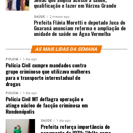
qualificação e lazer em Várzea Grande
SAÚDE
2 meses ago
Prefeita Flávia Moretti e deputado Juca do
Guaraná anunciam reforma e ampliação de
unidade de saúde no Água Vermelha
AS MAIS LIDAS DA SEMANA
POLÍCIA
1 dia ago
Polícia Civil cumpre mandados contra
grupo criminoso que utilizava mulheres
para o transporte interestadual de
drogas
POLÍCIA
1 dia ago
Polícia Civil MT deflagra operação e
atinge núcleo de facção criminosa em
Rondonópolis
SAÚDE
1 dia ago
Prefeita reforça importância do
pagamento do IPTU: “Volta como