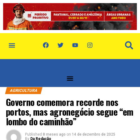
política de privacidade
quem somos
AGRICULTURA
Governo comemora recorde nos
portos, mas agronegócio segue “em
lombo do caminhão”
Published
8 meses ago
on
14 de dezembro de 2025
By
Da Redação