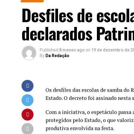
Desfiles de esco
declarados Patri
Published
8 meses ago
on
19 de dezembro de 2
By
Da Redação
Os desfiles das escolas de samba do 
Estado. O decreto foi assinado nesta 
Com a iniciativa, o espetáculo passa 
protegidos pelo Estado, o que valoriza
produtiva envolvida na festa.