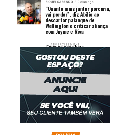
FIQUEI SABENDO
2 dias ago
“Quanto mais juntar porcaria,
vai perder”, diz Abílio ao
descartar palanque de
Wellington e criticar aliança
com Jayme e Riva
ADVERTISEMENT
Enter ad code here