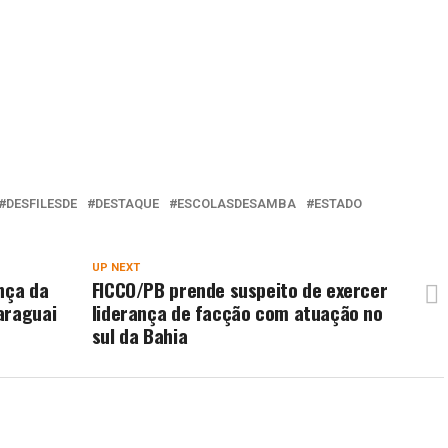
DESFILESDE
DESTAQUE
ESCOLASDESAMBA
ESTADO
UP NEXT
nça da
FICCO/PB prende suspeito de exercer
araguai
liderança de facção com atuação no
sul da Bahia