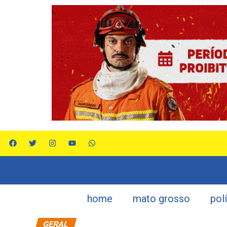
home
mato grosso
pol
GERAL