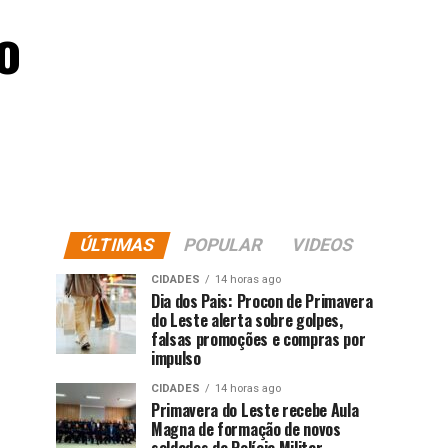
o
ÚLTIMAS
POPULAR
VIDEOS
CIDADES
14 horas ago
Dia dos Pais: Procon de Primavera
do Leste alerta sobre golpes,
falsas promoções e compras por
impulso
CIDADES
14 horas ago
Primavera do Leste recebe Aula
Magna de formação de novos
soldados da Polícia Militar