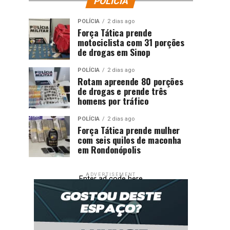
POLÍCIA
POLÍCIA
2 dias ago
Força Tática prende
motociclista com 31 porções
de drogas em Sinop
POLÍCIA
2 dias ago
Rotam apreende 80 porções
de drogas e prende três
homens por tráfico
POLÍCIA
2 dias ago
Força Tática prende mulher
com seis quilos de maconha
em Rondonópolis
ADVERTISEMENT
Enter ad code here