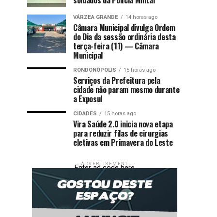
VÁRZEA GRANDE
14 horas ago
Câmara Municipal divulga Ordem
do Dia da sessão ordinária desta
terça-feira (11) — Câmara
Municipal
RONDONÓPOLIS
15 horas ago
Serviços da Prefeitura pela
cidade não param mesmo durante
a Exposul
CIDADES
15 horas ago
Vira Saúde 2.0 inicia nova etapa
para reduzir filas de cirurgias
eletivas em Primavera do Leste
ADVERTISEMENT
Enter ad code here