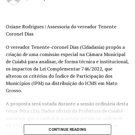
Oziane Rodrigues | Assessoria do vereador Tenente
Coronel Dias
O vereador Tenente-coronel Dias (Cidadania) propôs a
criação de uma comissão especial na Câmara Municipal
de Cuiabá para analisar, de forma técnica e institucional,
os impactos da Lei Complementar 746/2022, que
alterou os critérios do Índice de Participação dos
Municípios (IPM) na distribuição do ICMS em Mato
Grosso.
A proposta será votada durante a sessão ordinária desta
terça-feira (25). Dados oficiais da Prefeitura de Cuiabá
apontam que a capital já acumula perdas na ordem de
R$ 381,6 milhões desde a implementação das novas
CONTINUE READING
regras.