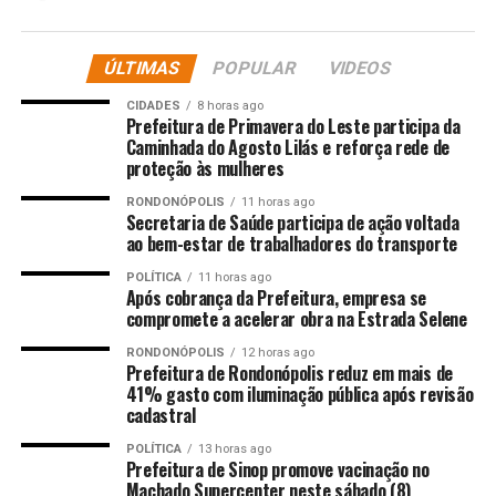
A mudança legislativa reduziu de 75% para 65% o peso
do Valor Adicionado Fiscal (VAF) — indicador que mede a
ÚLTIMAS
POPULAR
VIDEOS
capacidade produtiva e econômica de cada município —
CIDADES
8 horas ago
na composição do IPM. A alteração, prevista na LC
Prefeitura de Primavera do Leste participa da
746/2022 e regulamentada pela Sefaz-MT, diminui a
Caminhada do Agosto Lilás e reforça rede de
proteção às mulheres
relevância da atividade econômica no cálculo,
impactando com maior intensidade cidades de maior
RONDONÓPOLIS
11 horas ago
Secretaria de Saúde participa de ação voltada
geração de riqueza, como Cuiabá.
ao bem-estar de trabalhadores do transporte
Além da redução do VAF, a nova metodologia ampliou
POLÍTICA
11 horas ago
Após cobrança da Prefeitura, empresa se
critérios sociais e ambientais. Para 2025, a composição
compromete a acelerar obra na Estrada Selene
do IPM foi reafirmada pela Sefaz e está dividida da
seguinte forma: educação, 10%; coeficiente social, 11%;
RONDONÓPOLIS
12 horas ago
Prefeitura de Rondonópolis reduz em mais de
saúde, 4%; agricultura familiar, 2%; unidades de
41% gasto com iluminação pública após revisão
conservação e terras indígenas, 3%; tributos próprios,
cadastral
2%,; população, 3% (percentual reduzido, o que
POLÍTICA
13 horas ago
penaliza municípios populosos).
Prefeitura de Sinop promove vacinação no
Machado Supercenter neste sábado (8)