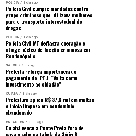
POLÍCIA
1 dia ago
Polícia Civil cumpre mandados contra
grupo criminoso que utilizava mulheres
para o transporte interestadual de
drogas
POLÍCIA
1 dia ago
Polícia Civil MT deflagra operação e
atinge núcleo de facção criminosa em
Rondonópolis
SAÚDE
1 dia ago
Prefeita reforça importância do
pagamento do IPTU: “Volta como
investimento ao cidadão”
CUIABÁ
1 dia ago
Prefeitura aplica R$ 37,6 mil em multas
e inicia limpeza em condomínio
abandonado
ESPORTES
1 dia ago
Cuiabá vence a Ponte Preta fora de
casa e sobe na tabela da Série B