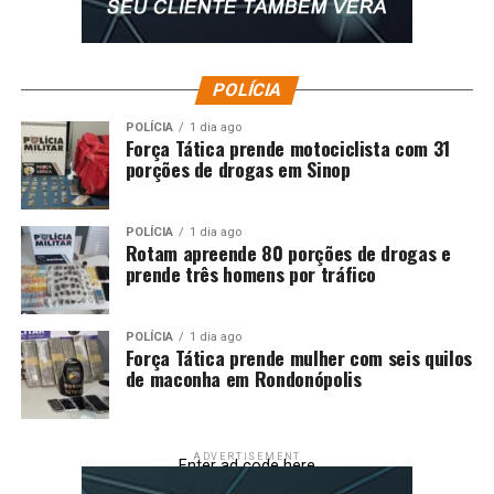
DON'T MISS
Prefeitura de Cuiabá realoca temporariamente CAPS I
do CPA IV para garantir continuidade do atendimento
em saúde mental
POLÍCIA
POLÍCIA
1 dia ago
Força Tática prende motociclista com 31
porções de drogas em Sinop
POLÍCIA
1 dia ago
Rotam apreende 80 porções de drogas e
prende três homens por tráfico
POLÍCIA
1 dia ago
Força Tática prende mulher com seis quilos
de maconha em Rondonópolis
ADVERTISEMENT
Enter ad code here