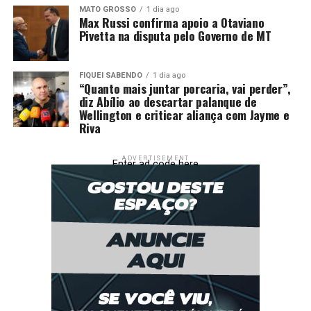
Se aprovada sua formação, a comissão será instalada
MATO GROSSO
1 dia ago
Max Russi confirma apoio a Otaviano
imediatamente para iniciar o levantamento de
Pivetta na disputa pelo Governo de MT
informações, a avaliação dos efeitos econômicos e a
articulação institucional, buscando garantir que a
distribuição do ICMS volte a refletir, de forma justa, a
FIQUEI SABENDO
1 dia ago
“Quanto mais juntar porcaria, vai perder”,
participação econômica de Cuiabá no desenvolvimento
diz Abílio ao descartar palanque de
do Estado.
Wellington e criticar aliança com Jayme e
Riva
Fonte:
Câmara de Cuiabá – MT
ADVERTISEMENT
Enter ad code here
Comentários
RELATED TOPICS:
COMISSÃO
CUIABÁ
CUIABA..CBA
DESTAQUE
ESPECIAL
ICMS
IMPACTOS
LEI
NOVA
PARA
PROPÕE
REVISAR
VEREADOR
UP NEXT
Prefeito Abilio Brunini e gestão municipal lamentam o
falecimento da enfermeira Mariana Camargo Tanaka