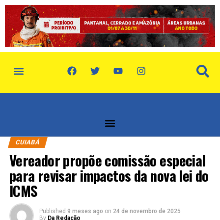
política de privacidade
quem somos
CUIABÁ
Vereador propõe comissão especial
para revisar impactos da nova lei do
ICMS
Published
9 meses ago
on
24 de novembro de 2025
By
Da Redação