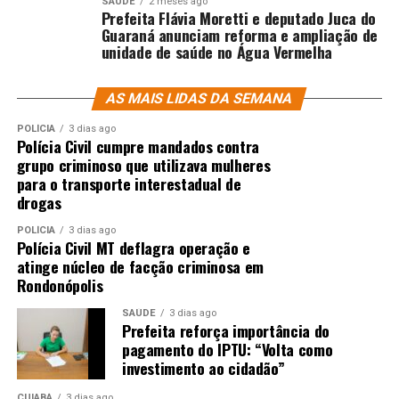
SAÚDE
2 meses ago
Prefeita Flávia Moretti e deputado Juca do
Guaraná anunciam reforma e ampliação de
unidade de saúde no Água Vermelha
AS MAIS LIDAS DA SEMANA
POLÍCIA
3 dias ago
Polícia Civil cumpre mandados contra
grupo criminoso que utilizava mulheres
para o transporte interestadual de
drogas
POLÍCIA
3 dias ago
Polícia Civil MT deflagra operação e
atinge núcleo de facção criminosa em
Rondonópolis
SAÚDE
3 dias ago
Prefeita reforça importância do
pagamento do IPTU: “Volta como
investimento ao cidadão”
CUIABÁ
3 dias ago