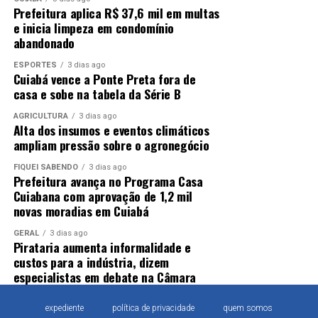
Prefeitura aplica R$ 37,6 mil em multas
e inicia limpeza em condomínio
abandonado
ESPORTES
3 dias ago
Cuiabá vence a Ponte Preta fora de
casa e sobe na tabela da Série B
AGRICULTURA
3 dias ago
Alta dos insumos e eventos climáticos
ampliam pressão sobre o agronegócio
FIQUEI SABENDO
3 dias ago
Prefeitura avança no Programa Casa
Cuiabana com aprovação de 1,2 mil
novas moradias em Cuiabá
GERAL
3 dias ago
Pirataria aumenta informalidade e
custos para a indústria, dizem
especialistas em debate na Câmara
expediente
política de privacidade
quem somos