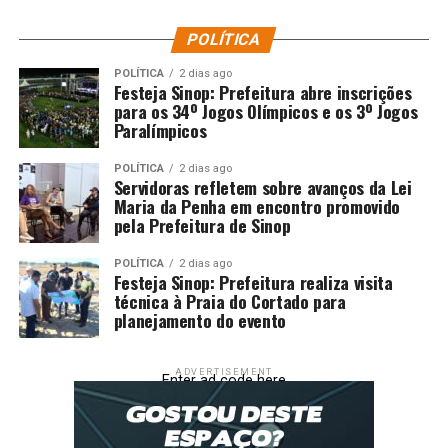
Defensores:
Luan Freitas, Rodrigo Sam e Marcos
Paulo (Matheus Babi)
POLÍTICA
Meio-campo:
Igor Formiga, Caique (Negueba),
POLÍTICA
2 dias ago
Festeja Sinop: Prefeitura abre inscrições
Jadson (Lucas Fernandes) (Giraldo), Mandaca e
para os 34º Jogos Olímpicos e os 3º Jogos
Marcelo Hermes
Paralímpicos
Atacantes:
Giovanny (Ênio) e Taliari
POLÍTICA
2 dias ago
Técnico:
Servidoras refletem sobre avanços da Lei
Thiago Carpini
Maria da Penha em encontro promovido
pela Prefeitura de Sinop
Fonte:
Esportes
POLÍTICA
2 dias ago
Comentários
Festeja Sinop: Prefeitura realiza visita
técnica à Praia do Cortado para
planejamento do evento
RELATED TOPICS:
DESTAQUE
ESPORTES
JUVENTUDE
PAULO
PRÉLIBERTADORES
SÃO
SONHA
VAGA
VENCE
ADVERTISEMENT
Enter ad code here
UP NEXT
Cuiabá supera Criciúma e impede subida catarinense à
elite do futebol