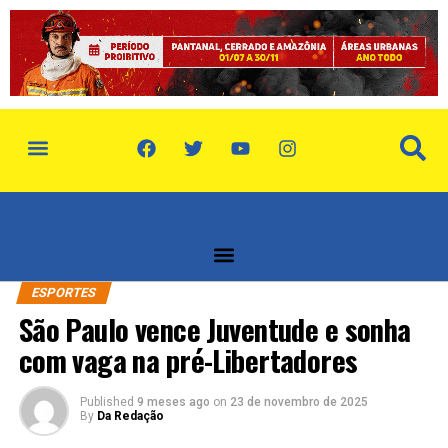
política de privacidade
quem somos
ESPORTES
São Paulo vence Juventude e sonha
com vaga na pré-Libertadores
Published
9 meses ago
on
23 de novembro de 2025
By
Da Redação