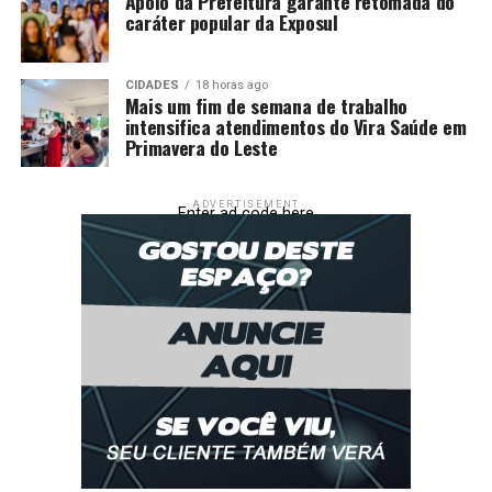
Apoio da Prefeitura garante retomada do
Juventude:
caráter popular da Exposul
Ferraresi (contra), aos 50′ do 2ºT
CIDADES
18 horas ago
Mais um fim de semana de trabalho
São Paulo:
intensifica atendimentos do Vira Saúde em
Primavera do Leste
Goleiro:
Rafael
Defensores:
Ferraresi, Alan Franco e Sabino
ADVERTISEMENT
Enter ad code here
Meio-campo:
Maik, Luiz Gustavo (Negrucci),
Pablo Maia (Marcos Antônio), Bobadilla e
Ferreirinha (Lucca)
Atacantes:
Luciano (Paulinho) e Tapia (Rigoni)
Técnico:
Hernán Crespo
Juventude:
Goleiro:
Ruan Carneiro