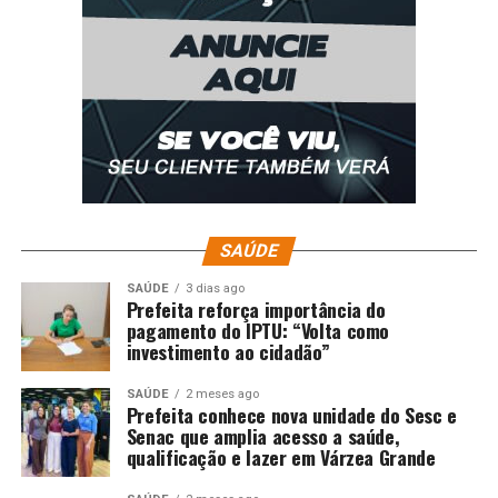
DON'T MISS
Flamengo vence Bragantino e coloca uma mão na taça
do Brasileirão
SAÚDE
SAÚDE
3 dias ago
Prefeita reforça importância do
pagamento do IPTU: “Volta como
investimento ao cidadão”
SAÚDE
2 meses ago
Prefeita conhece nova unidade do Sesc e
Senac que amplia acesso a saúde,
qualificação e lazer em Várzea Grande