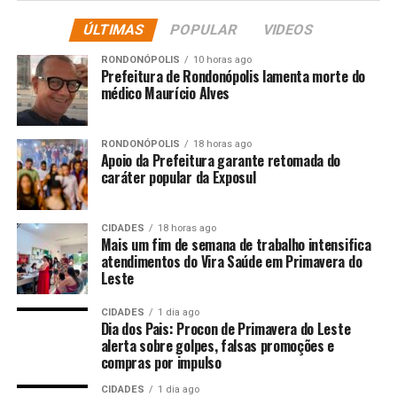
contra o Fluminense, no Maracanã, às 20h30 (de
ÚLTIMAS
POPULAR
VIDEOS
Brasília), em um reencontro com o técnico Luis
Zubeldía, hoje no comando da equipe carioca. Já o
RONDONÓPOLIS
10 horas ago
Juventude receberá o Bahia na sexta-feira, às 19h, no
Prefeitura de Rondonópolis lamenta morte do
médico Maurício Alves
Alfredo Jaconi.
O jogo
RONDONÓPOLIS
18 horas ago
Apoio da Prefeitura garante retomada do
A partida começou com um susto para o São Paulo. Logo
caráter popular da Exposul
aos quatro minutos, Taliari, do Juventude, desperdiçou
uma clara oportunidade cara a cara com Rafael. No
CIDADES
18 horas ago
entanto, a resposta tricolor foi imediata e eficiente. Aos
Mais um fim de semana de trabalho intensifica
seis minutos, após jogada de Ferreirinha e defesa do
atendimentos do Vira Saúde em Primavera do
Leste
goleiro em chute de Luciano, Damián Bobadilla
aproveitou o rebote para empurrar a bola para o fundo
CIDADES
1 dia ago
das redes, abrindo o placar para os donos da casa.
Dia dos Pais: Procon de Primavera do Leste
alerta sobre golpes, falsas promoções e
compras por impulso
Luciano quase ampliou aos 12 minutos, com um chute
de primeira que passou perto do ângulo. O ritmo do jogo
CIDADES
1 dia ago