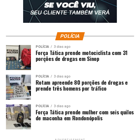
São Paulo 2 x 1 Juventude
Competição:
Campeonato Brasileiro (35ª rodada)
POLÍCIA
Local:
Vila Belmiro, em Santos (SP)
POLÍCIA
3 dias ago
Data:
23 de novembro de 2025, domingo
Força Tática prende motociclista com 31
porções de drogas em Sinop
Horário:
16h (de Brasília)
POLÍCIA
3 dias ago
Público:
6.468 torcedores
Rotam apreende 80 porções de drogas e
prende três homens por tráfico
Renda:
R$ 364.679,50
Arbitragem:
POLÍCIA
3 dias ago
Força Tática prende mulher com seis quilos
de maconha em Rondonópolis
Árbitro:
Andre Luiz Skettino Policarpo Bento
(MG)