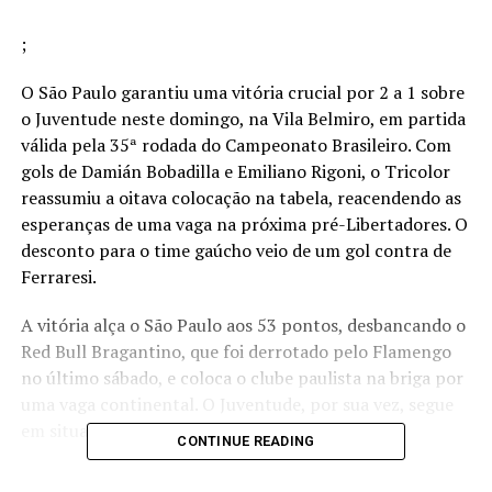
;
O São Paulo garantiu uma vitória crucial por 2 a 1 sobre
o Juventude neste domingo, na Vila Belmiro, em partida
válida pela 35ª rodada do Campeonato Brasileiro. Com
gols de Damián Bobadilla e Emiliano Rigoni, o Tricolor
reassumiu a oitava colocação na tabela, reacendendo as
esperanças de uma vaga na próxima pré-Libertadores. O
desconto para o time gaúcho veio de um gol contra de
Ferraresi.
A vitória alça o São Paulo aos 53 pontos, desbancando o
Red Bull Bragantino, que foi derrotado pelo Flamengo
no último sábado, e coloca o clube paulista na briga por
uma vaga continental. O Juventude, por sua vez, segue
em situação delicada na competição.
CONTINUE READING
O próximo desafio do São Paulo será na quinta-feira,