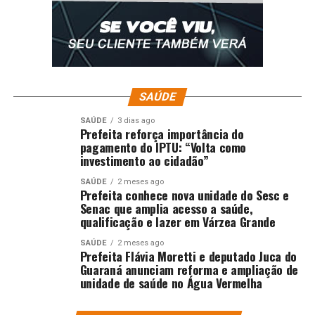
Fonte:
Esportes
Comentários
RELATED TOPICS:
BRAGANTINO
BRASILEIRÃO
COLOCA
SAÚDE
DESTAQUE
ESPORTES
FLAMENGO
MÃO
TAÇA
UMA
VENCE
SAÚDE
3 dias ago
Prefeita reforça importância do
UP NEXT
pagamento do IPTU: “Volta como
São Paulo vence Juventude e sonha com vaga na pré-
investimento ao cidadão”
Libertadores
SAÚDE
2 meses ago
DON'T MISS
Prefeita conhece nova unidade do Sesc e
Palmeiras empata com Fluminense e vê liderança do
Senac que amplia acesso a saúde,
Brasileirão se afastar
qualificação e lazer em Várzea Grande
SAÚDE
2 meses ago
Prefeita Flávia Moretti e deputado Juca do
Guaraná anunciam reforma e ampliação de
unidade de saúde no Água Vermelha