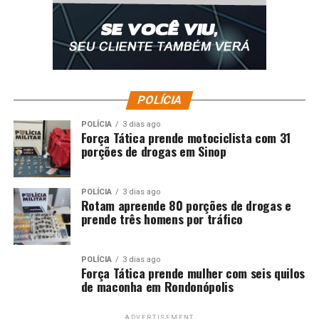
Data e Horário:
25 de novembro (terça-feira), às
21h30 (de Brasília)
Local:
Arena MRV, em Belo Horizonte
Bragantino:
POLÍCIA
Adversário:
POLÍCIA
Fortaleza (36ª rodada do
3 dias ago
Força Tática prende motociclista com 31
Campeonato Brasileiro)
porções de drogas em Sinop
Data e Horário:
26 de novembro (quarta-feira),
às 19h (de Brasília)
POLÍCIA
3 dias ago
Rotam apreende 80 porções de drogas e
Local:
Estádio Cícero de Souza Marques, em
prende três homens por tráfico
Bragança Paulista
FICHA TÉCNICA
POLÍCIA
3 dias ago
Força Tática prende mulher com seis quilos
de maconha em Rondonópolis
Flamengo 3 x 0 Bragantino
ADVERTISEMENT