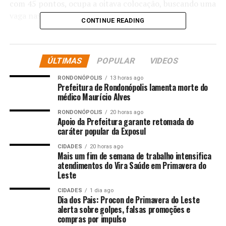
com 45 pontos, ocupa a oitava colocação, buscando uma
vaga nas competições continentais.
CONTINUE READING
O jogo
O jogo começou com o Flamengo buscando impor seu
ÚLTIMAS
POPULAR
VIDEOS
ritmo, mas o Bragantino se mostrava bem postado
RONDONÓPOLIS
13 horas ago
defensivamente. A primeira boa chance foi dos
Prefeitura de Rondonópolis lamenta morte do
médico Maurício Alves
visitantes, com John John assustando em um chute
perigoso. O Rubro-Negro respondeu com Everton
RONDONÓPOLIS
20 horas ago
Cebolinha e Alex Sandro, que obrigaram o goleiro
Apoio da Prefeitura garante retomada do
caráter popular da Exposul
Cleiton a trabalhar em duas oportunidades, mostrando
reflexos apurados. Carrascal também arriscou,
CIDADES
20 horas ago
Mais um fim de semana de trabalho intensifica
acertando a rede pelo lado de fora.
atendimentos do Vira Saúde em Primavera do
Leste
Apesar da posse de bola do Flamengo, o Bragantino
conseguiu levar perigo em uma bola parada, com
CIDADES
1 dia ago
Dia dos Pais: Procon de Primavera do Leste
Gustavo Marques cabeceando perto do gol. Do outro
alerta sobre golpes, falsas promoções e
lado, Varela testou Cleiton novamente, que fez uma
compras por impulso