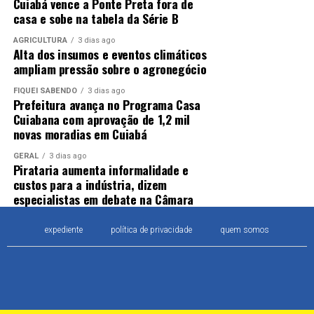
Cuiabá vence a Ponte Preta fora de
casa e sobe na tabela da Série B
AGRICULTURA
3 dias ago
Alta dos insumos e eventos climáticos
ampliam pressão sobre o agronegócio
FIQUEI SABENDO
3 dias ago
Prefeitura avança no Programa Casa
Cuiabana com aprovação de 1,2 mil
novas moradias em Cuiabá
GERAL
3 dias ago
Pirataria aumenta informalidade e
custos para a indústria, dizem
especialistas em debate na Câmara
expediente
política de privacidade
quem somos