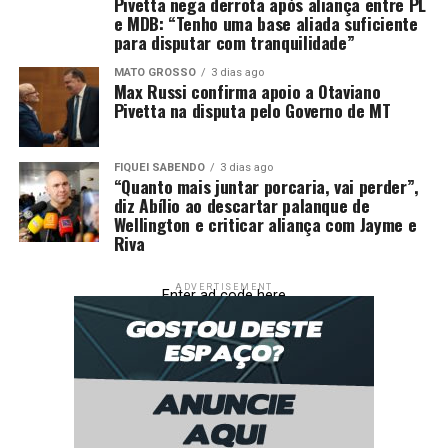
assinalou pênalti, e Jorginho, com frieza, converteu a
Pivetta nega derrota após aliança entre PL
e MDB: “Tenho uma base aliada suficiente
cobrança, ampliando a vantagem rubro-negra para 2 a
para disputar com tranquilidade”
0.
MATO GROSSO
3 dias ago
Max Russi confirma apoio a Otaviano
Com o Bragantino tentando reagir e se abrindo mais em
Pivetta na disputa pelo Governo de MT
campo, o Flamengo aproveitou os espaços para
sacramentar a vitória. Aos 26 minutos, Bruno Henrique
foi lançado em profundidade, invadiu a área e finalizou
FIQUEI SABENDO
3 dias ago
“Quanto mais juntar porcaria, vai perder”,
sem chances para Cleiton, marcando o terceiro gol e
diz Abílio ao descartar palanque de
garantindo a tranquilidade. Com a vitória encaminhada,
Wellington e criticar aliança com Jayme e
o Flamengo administrou o resultado, controlando a
Riva
posse de bola e esperando o apito final para celebrar
mais três pontos cruciais na corrida pelo título.
ADVERTISEMENT
Enter ad code here
Próximos desafios
Flamengo:
Adversário:
Atlético-MG (36ª rodada do
Campeonato Brasileiro)