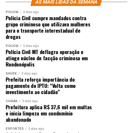
AS MAIS LIDAS DA SEMANA
POLÍCIA
3 dias ago
Polícia Civil cumpre mandados contra
grupo criminoso que utilizava mulheres
para o transporte interestadual de
drogas
POLÍCIA
3 dias ago
Polícia Civil MT deflagra operação e
atinge núcleo de facção criminosa em
Rondonópolis
SAÚDE
3 dias ago
Prefeita reforça importância do
pagamento do IPTU: “Volta como
investimento ao cidadão”
CUIABÁ
3 dias ago
Prefeitura aplica R$ 37,6 mil em multas
e inicia limpeza em condomínio
abandonado
ESPORTES
3 dias ago