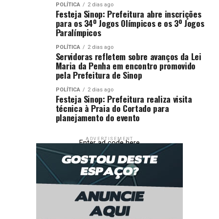
POLÍTICA
2 dias ago
Araújo e Arrascaeta (Wallace Yan)
Festeja Sinop: Prefeitura abre inscrições
para os 34º Jogos Olímpicos e os 3º Jogos
Atacantes:
Everton Cebolinha (Samuel Lino),
Paralímpicos
Plata (Bruno Henrique) e Carrascal (Luiz Araújo)
POLÍTICA
2 dias ago
Técnico:
Filipe Luís
Servidoras refletem sobre avanços da Lei
Maria da Penha em encontro promovido
Bragantino:
pela Prefeitura de Sinop
POLÍTICA
2 dias ago
Goleiro:
Cleiton
Festeja Sinop: Prefeitura realiza visita
técnica à Praia do Cortado para
Defensores:
Hurtado, Pedro Henrique, Gustavo
planejamento do evento
Marques e Juninho Capixaba
Meio-campo:
Gabriel, Fabinho (Matheus
ADVERTISEMENT
Enter ad code here
Fernandes) e Jhon Jhon (Fernando)
Atacantes:
Gustavo Neves (Praxedes), Lucas
Barbosa (Laquintana) e Eduardo Sasha (Isidro
Pitta)
Técnico:
Wágner Mancini