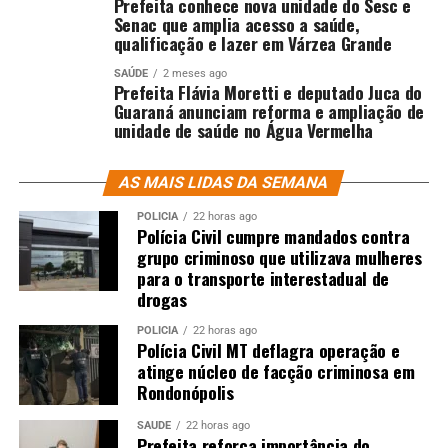
Prefeita conhece nova unidade do Sesc e
Senac que amplia acesso a saúde,
qualificação e lazer em Várzea Grande
SAÚDE
2 meses ago
Prefeita Flávia Moretti e deputado Juca do
Guaraná anunciam reforma e ampliação de
unidade de saúde no Água Vermelha
AS MAIS LIDAS DA SEMANA
POLÍCIA
22 horas ago
Polícia Civil cumpre mandados contra
grupo criminoso que utilizava mulheres
para o transporte interestadual de
drogas
POLÍCIA
22 horas ago
Polícia Civil MT deflagra operação e
atinge núcleo de facção criminosa em
Rondonópolis
SAÚDE
22 horas ago
Prefeita reforça importância do