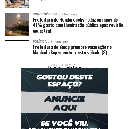
uma programação tradicional que envolve atividades
religiosas, manifestações culturais, apresentações,
RONDONÓPOLIS
7 horas ago
quermesses e ações comunitárias realizadas pela própria
Prefeitura de Rondonópolis reduz em mais de
41% gasto com iluminação pública após revisão
comunidade da Igreja São Pedro.
cadastral
Ao comemorar a aprovação das matérias, a vereadora
POLÍTICA
8 horas ago
destacou os avanços que ambas representam para o
Prefeitura de Sinop promove vacinação no
município, bem como, para à população. “A aprovação
Machado Supercenter neste sábado (8)
dessas duas leis demonstra que estamos avançando na
proteção social das nossas famílias e na valorização da
ADVERTISEMENT
Enter ad code here
nossa identidade cultural. Saio desta votação com
gratidão e responsabilidade, sabendo que cada lei
aprovada é um compromisso com a vida real das
pessoas. Seguimos trabalhando por justiça social,
respeito às nossas tradições e políticas públicas que
transformam vidas”, afirmou, Paula.
Fonte:
Câmara de Cuiabá – MT