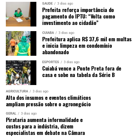
SAÚDE
3 dias ago
Prefeita reforça importância do
pagamento do IPTU: “Volta como
investimento ao cidadão”
CUIABÁ
3 dias ago
Prefeitura aplica R$ 37,6 mil em multas
e inicia limpeza em condomínio
abandonado
ESPORTES
3 dias ago
Cuiabá vence a Ponte Preta fora de
casa e sobe na tabela da Série B
AGRICULTURA
3 dias ago
Alta dos insumos e eventos climáticos
ampliam pressão sobre o agronegócio
GERAL
3 dias ago
Pirataria aumenta informalidade e
custos para a indústria, dizem
especialistas em debate na Câmara