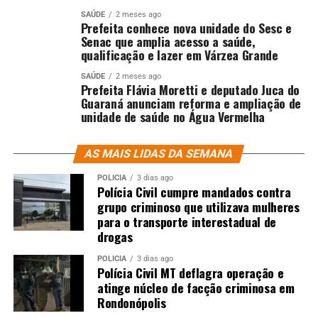
SAÚDE
2 meses ago
Prefeita conhece nova unidade do Sesc e
Senac que amplia acesso a saúde,
qualificação e lazer em Várzea Grande
SAÚDE
2 meses ago
Prefeita Flávia Moretti e deputado Juca do
Guaraná anunciam reforma e ampliação de
unidade de saúde no Água Vermelha
AS MAIS LIDAS DA SEMANA
POLÍCIA
3 dias ago
Polícia Civil cumpre mandados contra
grupo criminoso que utilizava mulheres
para o transporte interestadual de
drogas
POLÍCIA
3 dias ago
Polícia Civil MT deflagra operação e
atinge núcleo de facção criminosa em
Rondonópolis