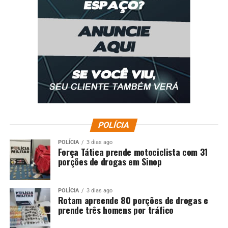
Polícia Civil prende integrante de facção criminosa alvo
da operação A César o que é de César
POLÍCIA
POLÍCIA
3 dias ago
Força Tática prende motociclista com 31
porções de drogas em Sinop
POLÍCIA
3 dias ago
Rotam apreende 80 porções de drogas e
prende três homens por tráfico