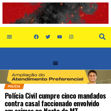
política de privacidade
quem somos
POLÍCIA
Polícia Civil cumpre cinco mandados
contra casal faccionado envolvido
em crimes no Norte de MT