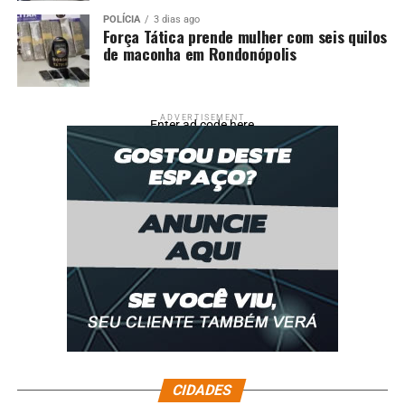
POLÍCIA
3 dias ago
Força Tática prende mulher com seis quilos
de maconha em Rondonópolis
ADVERTISEMENT
Enter ad code here
CIDADES