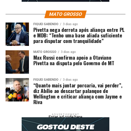
promotores públicos dos 26 estados e Distrito Federal e
é coordenada pelo Ministério da Justiça e Segurança
MATO GROSSO
Pública, por meio da Diretoria de Inteligência e
Operações Integradas (DIOPI) da Secretaria Nacional de
FIQUEI SABENDO
3 dias ago
Pivetta nega derrota após aliança entre PL
Segurança Pública (SENASP), para traçar estratégias de
e MDB: “Tenho uma base aliada suficiente
inteligência de combate de forma duradoura à
para disputar com tranquilidade”
criminalidade.
MATO GROSSO
3 dias ago
Max Russi confirma apoio a Otaviano
Fonte:
Policia Civil MT – MT
Pivetta na disputa pelo Governo de MT
Comentários
FIQUEI SABENDO
3 dias ago
“Quanto mais juntar porcaria, vai perder”,
RELATED TOPICS:
CASAL
CINCO
CIVIL
CONTRA
diz Abílio ao descartar palanque de
CRIMES
CUMPRE
DESTAQUE
ENVOLVIDO
FACCIONADO
Wellington e criticar aliança com Jayme e
MANDADOS
NORTE
POLÍCIA
POLICIA-MT
Riva
UP NEXT
Homem é preso pela Polícia Militar com arma de fogo
ADVERTISEMENT
Enter ad code here
sem registro em Alto Paraguai
DON'T MISS