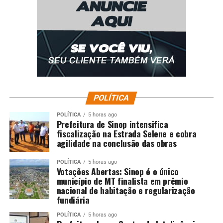
POLÍTICA
POLÍTICA
5 horas ago
Prefeitura de Sinop intensifica
fiscalização na Estrada Selene e cobra
agilidade na conclusão das obras
POLÍTICA
5 horas ago
Votações Abertas: Sinop é o único
município de MT finalista em prêmio
nacional de habitação e regularização
fundiária
POLÍTICA
5 horas ago