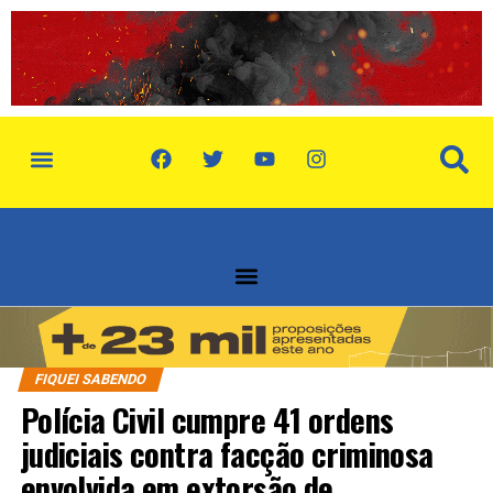
política de privacidade
quem somos
FIQUEI SABENDO
Polícia Civil cumpre 41 ordens
judiciais contra facção criminosa
envolvida em extorsão de