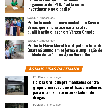
pagamento do IPTU: “Volta como
investimento ao cidadão”
SAÚDE
2 meses ago
Prefeita conhece nova unidade do Sesc e
Senac que amplia acesso a saúde,
qualificação e lazer em Várzea Grande
SAÚDE
2 meses ago
Prefeita Flávia Moretti e deputado Juca do
Guaraná anunciam reforma e ampliação de
unidade de saúde no Água Vermelha
AS MAIS LIDAS DA SEMANA
POLÍCIA
5 horas ago
Polícia Civil cumpre mandados contra
grupo criminoso que utilizava mulheres
para o transporte interestadual de
drogas
POLÍCIA
5 horas ago