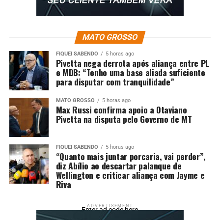
DON'T MISS
Ação da Prefeitura de Cuiabá e Energisa retira mais de
uma tonelada de fios em desuso
MATO GROSSO
FIQUEI SABENDO
5 horas ago
Pivetta nega derrota após aliança entre PL
e MDB: “Tenho uma base aliada suficiente
para disputar com tranquilidade”
MATO GROSSO
5 horas ago
Max Russi confirma apoio a Otaviano
Pivetta na disputa pelo Governo de MT
FIQUEI SABENDO
5 horas ago
“Quanto mais juntar porcaria, vai perder”,
diz Abílio ao descartar palanque de
Wellington e criticar aliança com Jayme e
Riva
ADVERTISEMENT
Enter ad code here