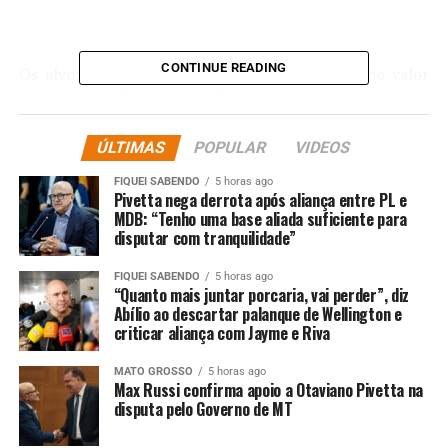
CONTINUE READING
Os alvos são suspeitos do crime de extorsão, no valor
superior a R$ 169 mil, praticado contra dois
empresários do município de Sinop. Os mandados foram
expedidos com base em investigações conduzidas
ÚLTIMAS
POPULAR
VIDEOS
Delegacia de Repressão ao Crime Organizado de Sinop
FIQUEI SABENDO
5 horas ago
são cumpridos no município mato-grossense e quatro
Pivetta nega derrota após aliança entre PL e
delas na cidade do Rio de Janeiro (RJ).
MDB: “Tenho uma base aliada suficiente para
disputar com tranquilidade”
O cumprimento das ordens judiciais conta com o apoio
FIQUEI SABENDO
5 horas ago
da equipe da Delegacia Especializada de Roubos e Furtos
“Quanto mais juntar porcaria, vai perder”, diz
(Derf) de Sinop. A ação resultou na apreensão de três
Abílio ao descartar palanque de Wellington e
criticar aliança com Jayme e Riva
armas de fogo tipo pistola e no sequestro do valor de R$
169 mil.
MATO GROSSO
5 horas ago
Max Russi confirma apoio a Otaviano Pivetta na
disputa pelo Governo de MT
A operação integra o planejamento estratégico da