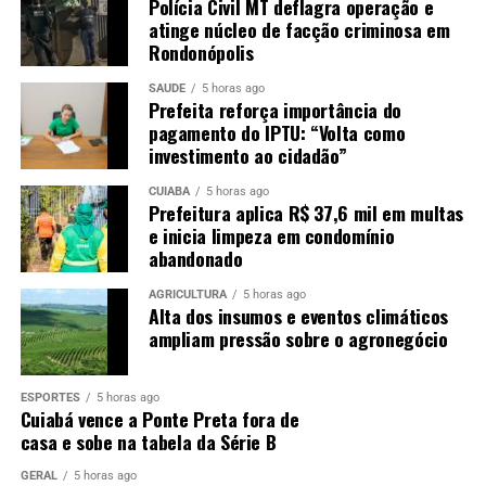
Polícia Civil MT deflagra operação e
atinge núcleo de facção criminosa em
Rondonópolis
SAÚDE
5 horas ago
Prefeita reforça importância do
pagamento do IPTU: “Volta como
investimento ao cidadão”
CUIABÁ
5 horas ago
Prefeitura aplica R$ 37,6 mil em multas
e inicia limpeza em condomínio
abandonado
AGRICULTURA
5 horas ago
Alta dos insumos e eventos climáticos
ampliam pressão sobre o agronegócio
ESPORTES
5 horas ago
Cuiabá vence a Ponte Preta fora de
casa e sobe na tabela da Série B
GERAL
5 horas ago