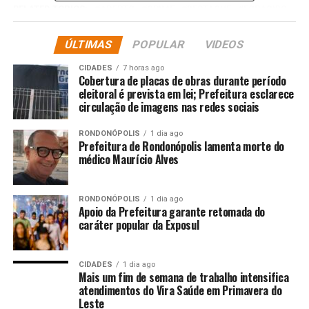
RELATED TOPICS:
ABERTO
CRIME
DESTAQUE
FORAGIDO
MANDADO
PARANÁ
PELO
POLÍCIA
POLICIA-NACIONAL
PRENDE
PRISÃO
RECEPTAÇÃO
ÚLTIMAS
POPULAR
VIDEOS
UP NEXT
Polícia Federal participa da 93º Assembleia Geral da
CIDADES
7 horas ago
Cobertura de placas de obras durante período
INTERPOL em Marraquexe
eleitoral é prevista em lei; Prefeitura esclarece
circulação de imagens nas redes sociais
DON'T MISS
PF combate fraudes em concursos públicos
RONDONÓPOLIS
1 dia ago
Prefeitura de Rondonópolis lamenta morte do
médico Maurício Alves
RONDONÓPOLIS
1 dia ago
Apoio da Prefeitura garante retomada do
caráter popular da Exposul
CIDADES
1 dia ago
Mais um fim de semana de trabalho intensifica
atendimentos do Vira Saúde em Primavera do
Leste