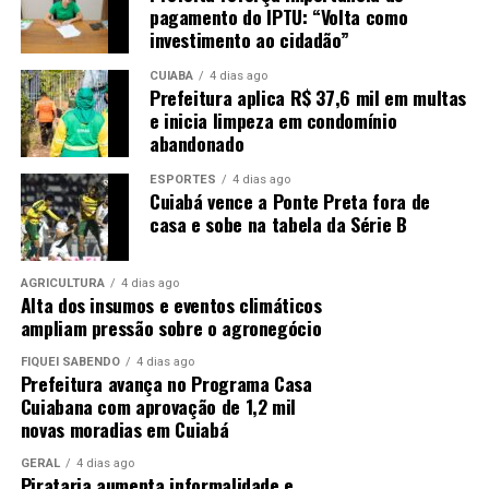
pagamento do IPTU: “Volta como
investimento ao cidadão”
CUIABÁ
4 dias ago
Prefeitura aplica R$ 37,6 mil em multas
e inicia limpeza em condomínio
abandonado
ESPORTES
4 dias ago
Cuiabá vence a Ponte Preta fora de
casa e sobe na tabela da Série B
AGRICULTURA
4 dias ago
Alta dos insumos e eventos climáticos
ampliam pressão sobre o agronegócio
FIQUEI SABENDO
4 dias ago
Prefeitura avança no Programa Casa
Cuiabana com aprovação de 1,2 mil
novas moradias em Cuiabá
GERAL
4 dias ago
Pirataria aumenta informalidade e