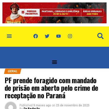
política de privacidade
quem somos
GERAL
PF prende foragido com mandado
de prisão em aberto pelo crime de
receptação no Paraná
Published
9 meses ago
on
25 de novembro de 2025
By
Da Redação