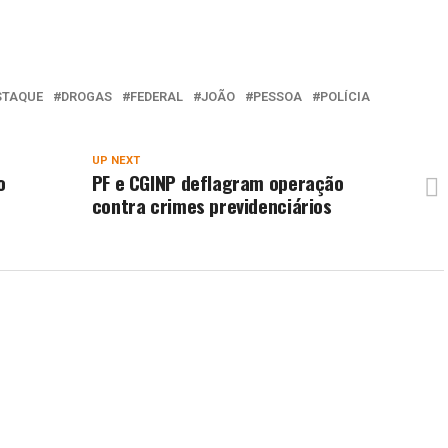
STAQUE
DROGAS
FEDERAL
JOÃO
PESSOA
POLÍCIA
UP NEXT
o
PF e CGINP deflagram operação
contra crimes previdenciários