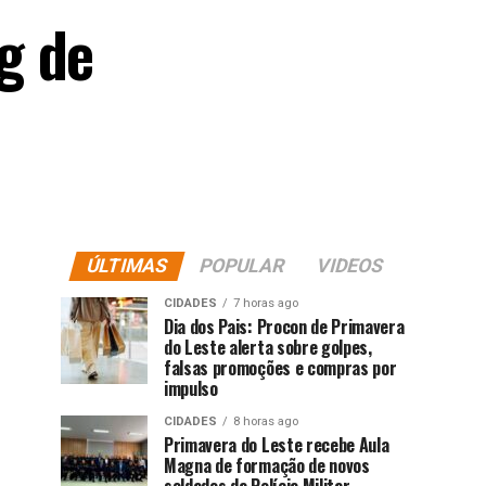
g de
ÚLTIMAS
POPULAR
VIDEOS
CIDADES
7 horas ago
Dia dos Pais: Procon de Primavera
do Leste alerta sobre golpes,
falsas promoções e compras por
impulso
CIDADES
8 horas ago
Primavera do Leste recebe Aula
Magna de formação de novos
soldados da Polícia Militar