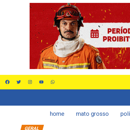
home
mato grosso
pol
GERAL