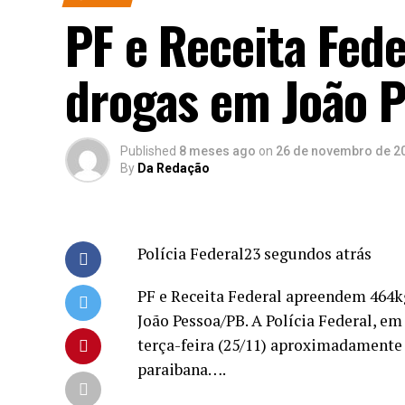
PF e Receita Fed
drogas em João 
Published
8 meses ago
on
26 de novembro de 2
By
Da Redação
Polícia Federal23 segundos atrás
PF e Receita Federal apreendem 464k
João Pessoa/PB. A Polícia Federal, e
terça-feira (25/11) aproximadamente
paraibana….