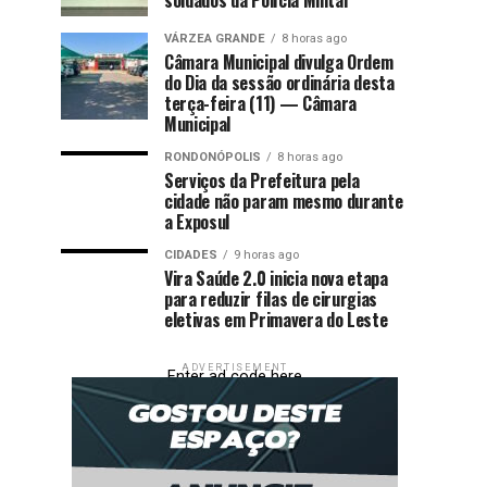
VÁRZEA GRANDE
8 horas ago
Câmara Municipal divulga Ordem
do Dia da sessão ordinária desta
terça-feira (11) — Câmara
Municipal
RONDONÓPOLIS
8 horas ago
Serviços da Prefeitura pela
cidade não param mesmo durante
a Exposul
CIDADES
9 horas ago
Vira Saúde 2.0 inicia nova etapa
para reduzir filas de cirurgias
eletivas em Primavera do Leste
ADVERTISEMENT
Enter ad code here