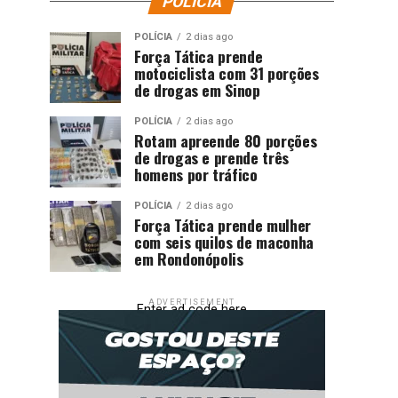
POLÍCIA
POLÍCIA
2 dias ago
Força Tática prende
motociclista com 31 porções
de drogas em Sinop
POLÍCIA
2 dias ago
Rotam apreende 80 porções
de drogas e prende três
homens por tráfico
POLÍCIA
2 dias ago
Força Tática prende mulher
com seis quilos de maconha
em Rondonópolis
ADVERTISEMENT
Enter ad code here