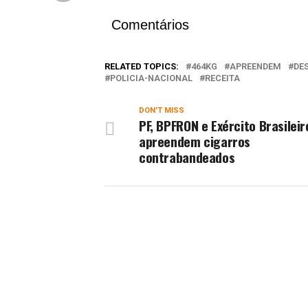
Comentários
RELATED TOPICS:
464KG
APREENDEM
DE
POLICIA-NACIONAL
RECEITA
DON'T MISS
PF, BPFRON e Exército Brasileir
apreendem cigarros
contrabandeados