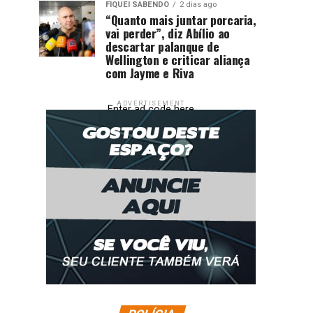
FIQUEI SABENDO
2 dias ago
“Quanto mais juntar porcaria,
vai perder”, diz Abílio ao
descartar palanque de
Wellington e criticar aliança
com Jayme e Riva
ADVERTISEMENT
Enter ad code here